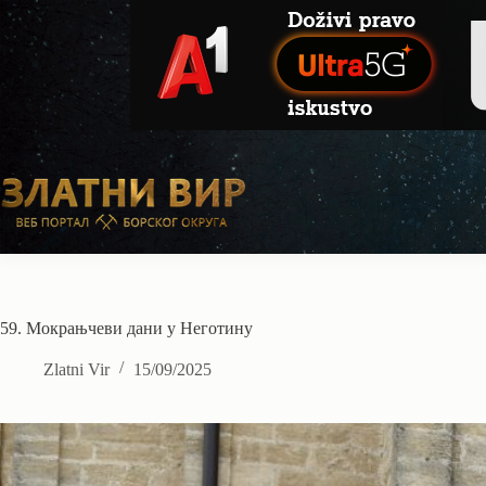
Skip
to
content
59. Мокрањчеви дани у Неготину
Zlatni Vir
15/09/2025