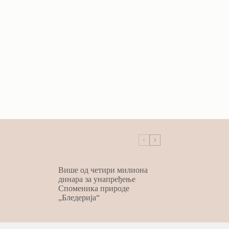
Више од четири милиона
динара за унапређење
Споменика природе
„Бледерија“