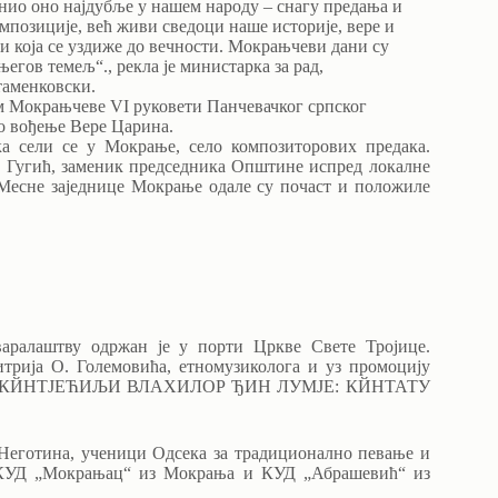
инио оно најдубље у нашем народу – снагу предања и
мпозиције, већ живи сведоци наше историје, вере и
и која се уздиже до вечности. Мокрањчеви дани су
егов темељ“., рекла је министарка за рад,
таменковски.
м Мокрањчеве VI руковети Панчевачког српског
о вођење Вере Царина.
ка сели се у Мокрање, село композиторових предака.
 Гугић, заменик председника Општине испред локалне
 Месне заједнице Мокрање одале су почаст и положиле
аралаштву одржан је у порти Цркве Свете Тројице.
трија О. Големовића, етномузиколога и уз промоцију
ање 1 (КЙНТЈЕЋИЉИ ВЛАХИЛОР ЂИН ЛУМЈЕ: КЙНТАТУ
 Неготина, ученици Одсека за традиционално певање и
 КУД „Мокрањац“ из Мокрања и КУД „Абрашевић“ из