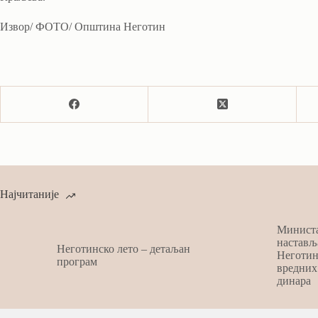
Извор/ ФОТО/ Општина Неготин
Најчитаније
Министа
настављ
Неготинско лето – детаљан
Неготин
програм
вредних
динара