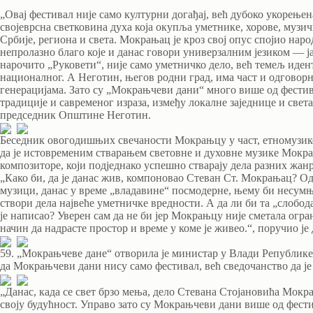
„Овај фестивал није само културни догађај, већ дубоко укорење
својеврсна светковина духа која окупља уметнике, хорове, музи
Србије, региона и света. Мокрањац је кроз свој опус спојио нар
непролазно благо које и данас говори универзалним језиком — 
нарочито „Руковети“, није само уметничко дело, већ темељ иден
националног. А Неготин, његов родни град, има част и одговорно
генерацијама. Зато су „Мокрањчеви дани“ много више од фестив
традиције и савременог израза, између локалне заједнице и свет
председник Општине Неготин.
Беседник овогодишњих свечаности Мокрањцу у част, етномузико
да је истовременим стварањем световне и духовне музике Мокра
композиторе, који подједнако успешно стварају дела разних жан
„Како би, да је данас жив, компоновао Стеван Ст. Мокрањац? Одс
музици, данас у време „владавине“ посмодерне, њему би несумњ
створи дела највеће уметничке вредности. А да ли би та „слобода
је написао? Уверен сам да не би јер Мокрањцу није сметала огран
начин да надрасте простор и време у коме је живео.“, поручио је
59. „Мокрањчеве дане“ отворила је министар у Влади Републик
да Мокрањчеви дани нису само фестивал, већ сведочанство да ј
„Данас, када се свет брзо мења, дело Стевана Стојановића Мокр
своју будућност. Управо зато су Мокрањчеви дани више од фести