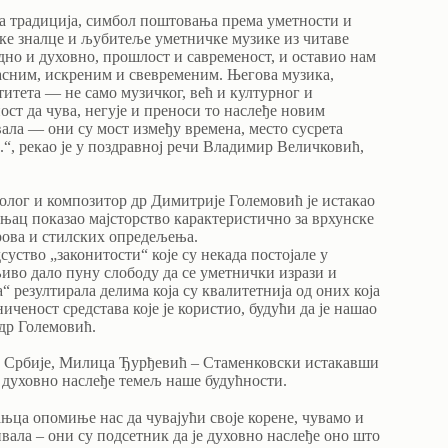
на традиција, симбол поштовања према уметности и
чке зналце и љубитеље уметничке музике из читаве
одно и духовно, прошлост и савременост, и оставио нам
јасним, искреним и свевременим. Његова музика,
титета — не само музичког, већ и културног и
ст да чува, негује и преноси то наслеђе новим
ала — они су мост између времена, место сусрета
а.“, рекао је у поздравној речи Владимир Величковић,
лог и композитор др Димитрије Големовић је истакао
њац показао мајсторство карактеристично за врхунске
рова и стилских опредељења.
уство „законитости“ које су некада постојале у
иво дало пуну слободу да се уметнички изрази и
“ резултирала делима која су квалитетнија од оних која
иченост средстава које је користио, будући да је нашао
 др Големовић.
е Србије, Милица Ђурђевић – Стаменковски истакавши
е духовно наслеђе темељ наше будућности.
ањца опомиње нас да чувајући своје корене, чувамо и
вала – они су подсетник да је духовно наслеђе оно што