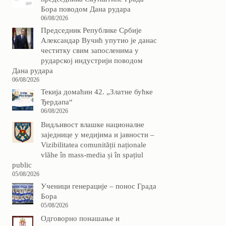
Бора поводом Дана рудара
06/08/2026
Председник Републике Србије
Александар Вучић упутио је данас
честитку свим запосленима у
рударској индустрији поводом
Дана рудара
06/08/2026
Текија домаћин 42. „Златне бућке
Ђердапа“
06/08/2026
Видљивост влашке националне
заједнице у медијима и јавности –
Vizibilitatea comunității naționale
vlăhe în mass-media și în spațiul
public
05/08/2026
Ученици генерације – понос Града
Бора
05/08/2026
Одговорно понашање и