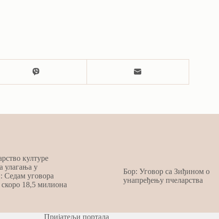
рство културе
а улагања у
Бор: Уговор са Зиђином о
: Седам уговора
унапређењу пчеларства
 скоро 18,5 милиона
Пријатељи портала