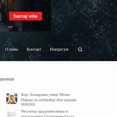
О нама
Контакт
Импресум
ајновије
Бор: Затварање улице Моше
Пијаде за саобраћај због радова
08/08/2026
Честитка градоначелника и
председника Скупштине Града