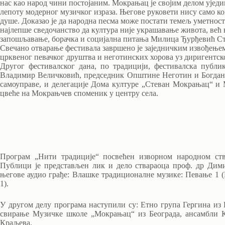
нас као народ чини постојаним. Мокрањац је својим делом ујед
лепоту модерног музичког израза. Његове руковети нису само ко
душе. Доказао је да народна песма може постати темељ уметност
најлепше сведочанство да култура није украшавање живота, већ њ
запошљавање, борачка и социјална питања Милица Ђурђевић С
Свечано отварање фестивала завршено је заједничким извођење
црквеног певачког друштва и неготинских хорова уз диригентск
Другог фестивалског дана, по традицији, фестивалска публи
Владимир Величковић, председник Општине Неготин и Богдан
самоуправе, и делегације Дома културе „Стеван Мокрањац“ и
цвеће на Мокрањчев споменик у центру села.
Програм „Нити традиције“ посвећен изворном народном ств
Публици је представљен лик и дело ствараоца проф. др Дими
његове аудио грађе: Влашке традиционалне музике: Пев
1).
У другом делу програма наступили су: Етно група Гергина из
свирање Музичке школе „Мокрањац“ из Београда, ансамбли
Краљева.