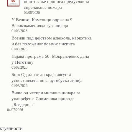
поштовање прописа предуслов за
спречавање пожара
02/08/2026
У Великој Каменици одржана 9.
Великокаменичка гулашијада
01/08/2026
Возили под дејством алкохола, наркотика
и без положеног возачког испита
01/08/2026
Најава програма 60. Мокрањчевих дана
у Неготину
01/08/2026
Бор: Од данас до краја августа
успостављена нова аутобуска линија
01/08/2026
Више од четири милиона динара за
унапређење Споменика природе
„Бледерија“
04/07/2026
ктуелности