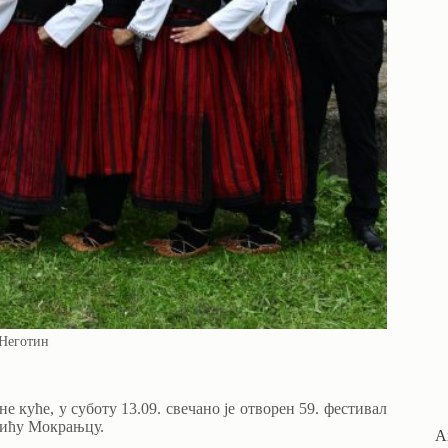
Неготин
 куће, у суботу 13.09. свечано је отворен 59. фестивал
вићу Мокрањцу.
А