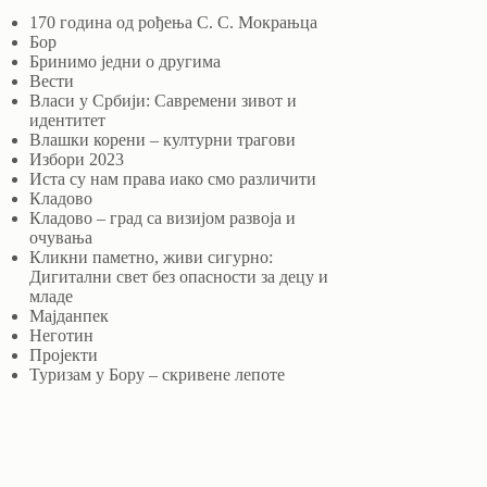
170 година од рођења С. С. Мокрањца
Бор
Бринимо једни о другима
Вести
Власи у Србији: Савремени зивот и
идентитет
Влашки корени – културни трагови
Избори 2023
Иста су нам права иако смо различити
Кладово
Кладово – град са визијом развоја и
очувања
Кликни паметно, живи сигурно:
Дигитални свет без опасности за децу и
младе
Мајданпек
Неготин
Пројекти
Туризам у Бору – скривене лепоте