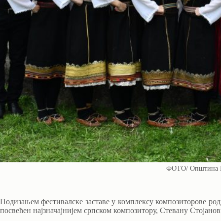
ФОТО/ Општина 
Подизањем фестивалске заставе у комплексу композиторове родне
посвећен најзначајнијем српском композитору, Стевану Стојано