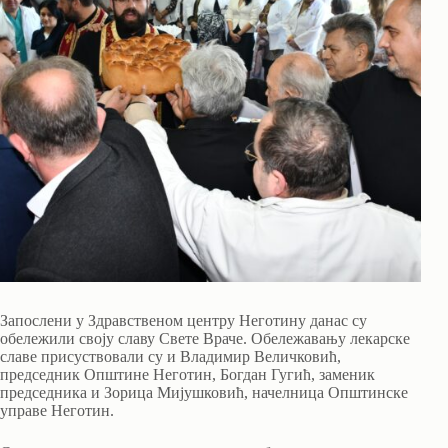
Запослени у Здравственом центру Неготину данас су
обележили своју славу Свете Враче. Обележавању лекарске
славе присуствовали су и Владимир Величковић,
председник Општине Неготин, Богдан Гугић, заменик
председника и Зорица Мијушковић, начелница Општинске
управе Неготин.