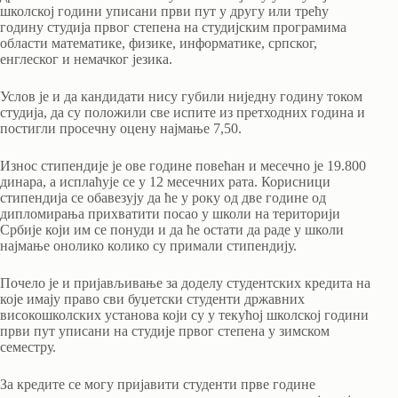
школској години уписани први пут у другу или трећу
годину студија првог степена на студијским програмима
области математике, физике, информатике, српског,
енглеског и немачког језика.
Услов је и да кандидати нису губили ниједну годину током
студија, да су положили све испите из претходних година и
постигли просечну оцену најмање 7,50.
Износ стипендије је ове године повећан и месечно је 19.800
динара, а исплаћује се у 12 месечних рата. Корисници
стипендија се обавезују да ће у року од две године од
дипломирања прихватити посао у школи на територији
Србије који им се понуди и да ће остати да раде у школи
најмање онолико колико су примали стипендију.
Почело је и пријављивање за доделу студентских кредита на
које имају право сви буџетски студенти државних
високошколских установа који су у текућој школској години
први пут уписани на студије првог степена у зимском
семестру.
За кредите се могу пријавити студенти прве године