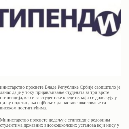
инистарство просвете Владе Републике Србије саопштило је
данас да је у току пријављивање студената за три врсте
стипендија, као и за студентске кредите, који се додељују у
циљу подстицања најбољих да наставе школовање са
високом постигнућима.
Министарство просвете додељује стипендије редовним
студентима државних високошколских установа који нису у