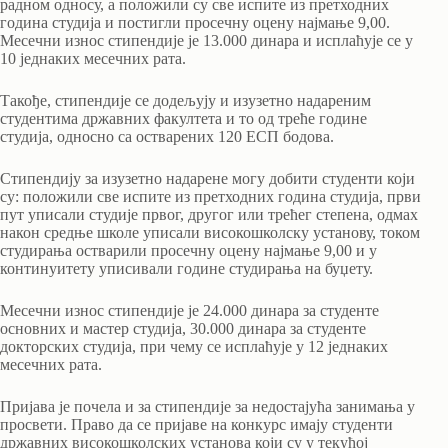
радном односу, а положили су све испите из претходних
година студија и постигли просечну оцену најмање 9,00.
Месечни износ стипендије је 13.000 динара и исплаћује се у
10 једнаких месечних рата.
Такође, стипендије се додељују и изузетно надареним
студентима државних факултета и то од треће године
студија, односно са остварених 120 ЕСП бодова.
Стипендију за изузетно надарене могу добити студенти који
су: положили све испите из претходних година студија, први
пут уписали студије првог, другог или трећег степена, одмах
након средње школе уписали високошколску установу, током
студирања остварили просечну оцену најмање 9,00 и у
континуитету уписивали године студирања на буџету.
Месечни износ стипендије је 24.000 динара за студенте
основних и мастер студија, 30.000 динара за студенте
докторских студија, при чему се исплаћује у 12 једнаких
месечних рата.
Пријава је почела и за стипендије за недостајућа занимања у
просвети. Право да се пријаве на конкурс имају студенти
државних високошколских установа који су у текућој