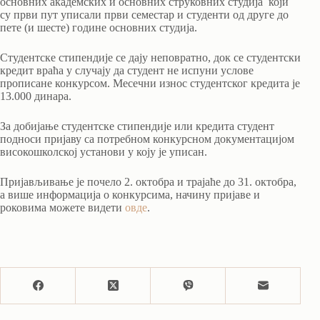
основних академских и основних струковних студија који
су први пут уписали први семестар и студенти од друге до
пете (и шесте) године основних студија.
Студентске стипендије се дају неповратно, док се студентски
кредит враћа у случају да студент не испуни услове
прописане конкурсом. Месечни износ студентског кредита је
13.000 динара.
За добијање студентске стипендије или кредита студент
подноси пријаву са потребном конкурсном документацијом
високошколској установи у коју је уписан.
Пријављивање је почело 2. октобра и трајаће до 31. октобра,
а више информација о конкурсима, начину пријаве и
роковима можете видети
овде
.