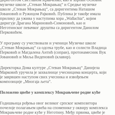
музичке школе „Стеван Мокрањац“ и Средње музичке
школе „Стеван Мокрањац“, са диригентима Наташом
Јовановић и Ружицом Рајковић. Публика је такође имала
прилику да ужива у наступима хора „Wallachia“, којим
диригује Драгана Мариновић-Симоновић, као и
Неготинског певачког друштва са диригентом Данилом
Перковићем.
У програму су учествовали и ученици Музичке школе
„Стеван Мокрањац“ са одсека трубе, као и солисти Владица
Перковић и Магдалена Антић (сопран), протонамесник Вук
Јовановић и Миља Виденовић (клавир).
Директорка Дома културе „Стеван Мокрањац“ Данијела
Марковић уручила је захвалнице учесницима концерта, који
је заврвшен наступом свих учесника и извођењем
композиције „Многаја љета“.
Положено цвеће у комплексу Мокрањчеве родне куће
Годишњица рођења овог великог српског композитора
почелоје полагањем цвећа на споменике у оквиру комплекса
Мокрањчеве родне куће у Неготину. Међу првима, цвеће је