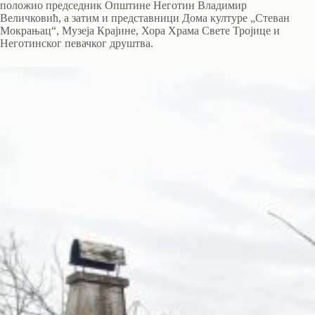
положио председник Општине Неготин Владимир
Величковић, а затим и представници Дома културе „Стеван
Мокрањац“, Музеја Крајине, Хора Храма Свете Тројице и
Неготинског певачког друштва.