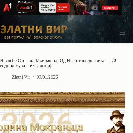
Skip
to
content
Наслеђе Стевана Мокрањца: Од Неготина до света – 170
година музичке традиције
Zlatni Vir
09/01/2026