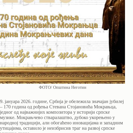
ФОТО/ Општина Неготин
9. јануара 2026. године, Србија је обележила значајан јубилеј
– 170 година од рођења Стевана Стојановића Мокрањца,
једног од најважнијих композитора у историји српске
музике. Мокрањчево стваралаштво, дубоко укорењено у
народној традицији, али обогаћено иновацијама и западним
утицајима, оставило је неизбрисив траг на развој српске