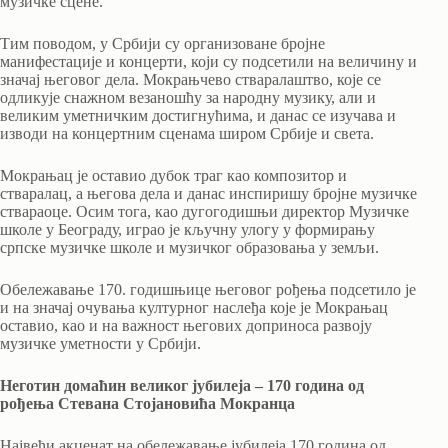
музичке сцене.
Тим поводом, у Србији су организоване бројне
манифестације и концерти, који су подсетили на величину и
значај његовог дела. Мокрањчево стваралаштво, које се
одликује снажном везаношћу за народну музику, али и
великим уметничким достигнућима, и данас се изучава и
изводи на концертним сценама широм Србије и света.
Мокрањац је оставио дубок траг као композитор и
стваралац, а његова дела и данас инспиришу бројне музичке
ствараоце. Осим тога, као дугогодишњи директор Музичке
школе у Београду, играо је кључну улогу у формирању
српске музичке школе и музичког образовања у земљи.
Обележавање 170. годишњице његовог рођења подсетило је
и на значај очувања културног наслеђа које је Мокрањац
оставио, као и на важност његових доприноса развоју
музичке уметности у Србији.
Неготин домаћин великог јубилеја – 170 година од
рођења Стевана Стојановића Мокранца
Највећи акценат на обележавање јубилеја 170 година од