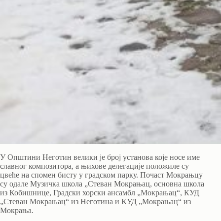
У Општини Неготин велики је број установа које носе име
славног композитора, а њихове делегације положиле су
цвеће на спомен бисту у градском парку. Почаст Мокрањцу
су одале Музичка школа „Стеван Мокрањац, основна школа
из Кобишнице, Градски хорски ансамбл „Мокрањац“, КУД
„Стеван Мокрањац“ из Неготина и КУД „Мокрањац“ из
Мокрања.