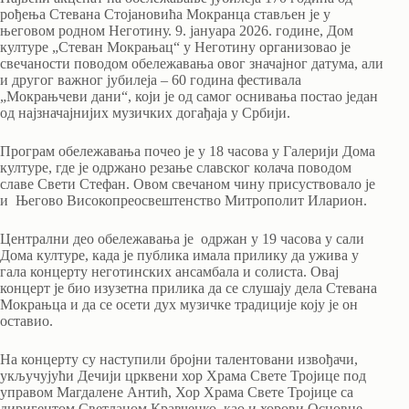
рођења Стевана Стојановића Мокранца стављен је у
његовом родном Неготину. 9. јануара 2026. године, Дом
културе „Стеван Мокрањац“ у Неготину организовао је
свечаности поводом обележавања овог значајног датума, али
и другог важног јубилеја – 60 година фестивала
„Мокрањчеви дани“, који је од самог оснивања постао један
од најзначајнијих музичких догађаја у Србији.
Програм обележавања почео је у 18 часова у Галерији Дома
културе, где је одржано резање славског колача поводом
славе Свети Стефан. Овом свечаном чину присуствовало је
и Његово Високопреосвештенство Митрополит Иларион.
Централни део обележавања је одржан у 19 часова у сали
Дома културе, када је публика имала прилику да ужива у
гала концерту неготинских ансамбала и солиста. Овај
концерт је био изузетна прилика да се слушају дела Стевана
Мокрањца и да се осети дух музичке традиције коју је он
оставио.
На концерту су наступили бројни талентовани извођачи,
укључујући Дечији црквени хор Храма Свете Тројице под
управом Магдалене Антић, Хор Храма Свете Тројице са
диригентом Светланом Кравченко, као и хорови Основне