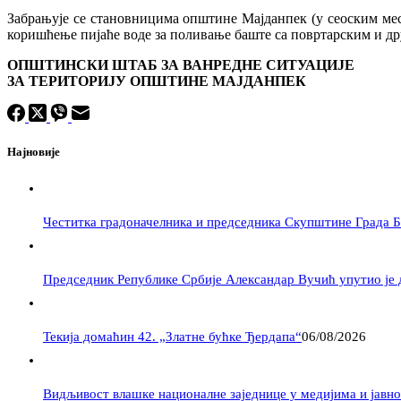
Забрањује се становницима општине Мајданпек (у сеоским мес
коришћење пијаће воде за поливање баште са повртарским и др
ОПШТИНСКИ ШТАБ ЗА ВАНРЕДНЕ СИТУАЦИЈЕ
ЗА ТЕРИТОРИЈУ ОПШТИНЕ МАЈДАНПЕК
Најновије
Честитка градоначелника и председника Скупштине Града 
Председник Републике Србије Александар Вучић упутио је 
Текија домаћин 42. „Златне бућке Ђердапа“
06/08/2026
Видљивост влашке националне заједнице у медијима и јавности –