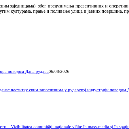
ним заједницама), због предузимања превентивних и оперативних
угим културама, прање и поливање улица и јавних површина, пр
Бора поводом Дана рудара
06/08/2026
данас честитку свим запосленима у рударској индустрији поводом 
 Vizibilitatea comunității naționale vlăhe în mass-media și în spațiu