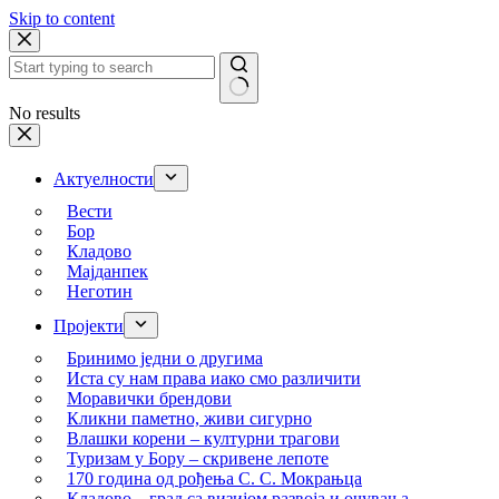
Skip to content
No results
Актуелности
Вести
Бор
Кладово
Мајданпек
Неготин
Пројекти
Бринимо једни о другима
Иста су нам права иако смо различити
Моравички брендови
Кликни паметно, живи сигурно
Влашки корени – културни трагови
Туризам у Бору – скривене лепоте
170 година од рођења С. С. Мокрањца
Кладово – град са визијом развоја и очувања