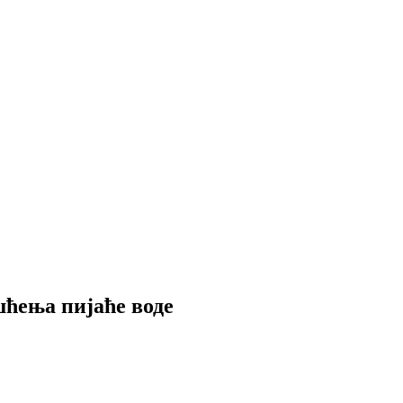
ћења пијаће воде