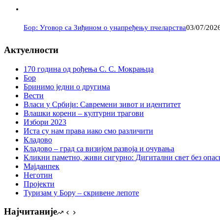
Бор: Уговор са Зиђином о унапређењу пчеларства
03/07/202
Актуелности
170 година од рођења С. С. Мокрањца
Бор
Бринимо једни о другима
Вести
Власи у Србији: Савремени зивот и идентитет
Влашки корени – културни трагови
Избори 2023
Иста су нам права иако смо различити
Кладово
Кладово – град са визијом развоја и очувања
Кликни паметно, живи сигурно: Дигитални свет без опасн
Мајданпек
Неготин
Пројекти
Туризам у Бору – скривене лепоте
Најчитаније