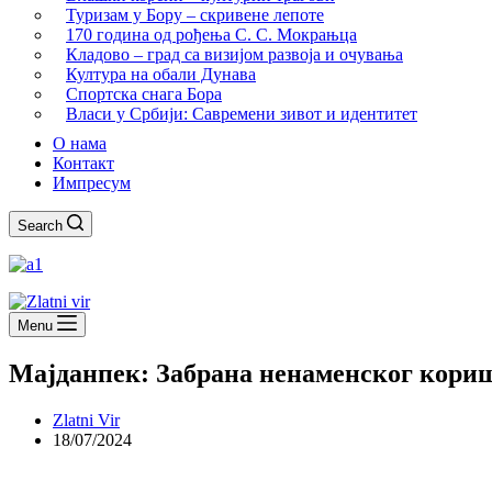
Туризам у Бору – скривене лепоте
170 година од рођења С. С. Мокрањца
Кладово – град са визијом развоја и очувања
Култура на обали Дунава
Спортска снага Бора
Власи у Србији: Савремени зивот и идентитет
О нама
Контакт
Импресум
Search
Menu
Мајданпек: Забрана ненаменског кориш
Zlatni Vir
18/07/2024