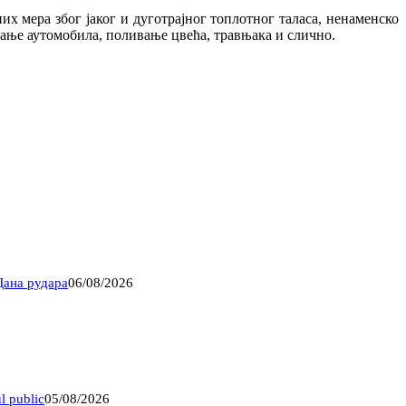
 мера због јаког и дуготрајног топлотног таласа, ненаменско
ање аутомобила, поливање цвећа, травњака и слично.
Дана рудара
06/08/2026
l public
05/08/2026