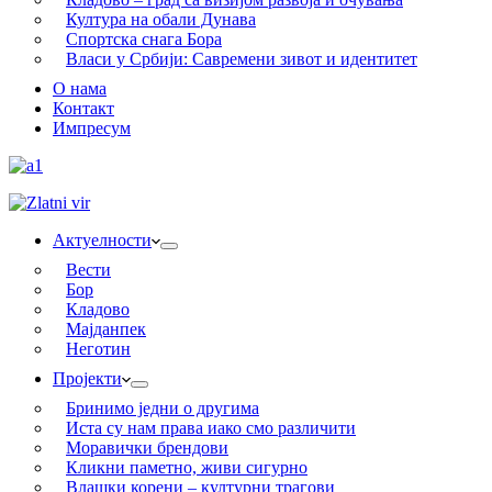
Култура на обали Дунава
Спортска снага Бора
Власи у Србији: Савремени зивот и идентитет
О нама
Контакт
Импресум
Актуелности
Вести
Бор
Кладово
Мајданпек
Неготин
Пројекти
Бринимо једни о другима
Иста су нам права иако смо различити
Моравички брендови
Кликни паметно, живи сигурно
Влашки корени – културни трагови