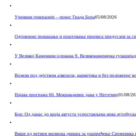
Ученици генерације – понос Града Бора
05/08/2026
Одговорно понашање и поштовање прописа предуслов за с
У Великој Каменици одржана 9. Великокаменичка гулашијад
Возили под дејством алкохола, наркотика и без положеног в
Најава програма 60. Мокрањчевих дана у Неготину
01/08/20
Бор: Од данас до краја августа успостављена нова аутобуска
Више од четири милиона динара за унапређење Споменика 