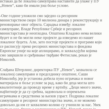
истакао да ће локална самоуправа наставити да улаже у ПУ
„Невен“, како би имали још боље услове.
-Ове године уложили смо заједно са ресорним
министарством скоро 10 милиона динара у реконструкцију и
реновирање овог објекта. Сарадња између локалне
самоуправе, Владе Републике Србије и ресорних
министарстава је неопходна. Општина Кладово нема велики
буџет и не би могли неке пројекте да изведемо из нашег
локалног буџета. Али, зато постоје пројекти и програми који
се расписују преко ресорних министарстава и фондова
Европске уније на које аплицирамо, и захваљујући којима
смо завршили и сређивање тврђаве Фетислам, рекао је
Николић.
Слађана Штерлинг, директорка ПУ „Невен“, захвалила се
локалној самоуправи и председнику општине, Саши
Николићу, јер је установа добила пуно играчака и новог
материјала и боље услове за рад, како би деца могла што
квалитетније да проведу време у вртићу. „Деци много значи,
најбитније је да су срећна, задовољна и опремљена
играчкама и средствима за њихов узраст. Подршка локалне
самоуправе и ресорног министарства значи, и не можемо
довољно да им се захвалимо колико су учинили за нас. Увек