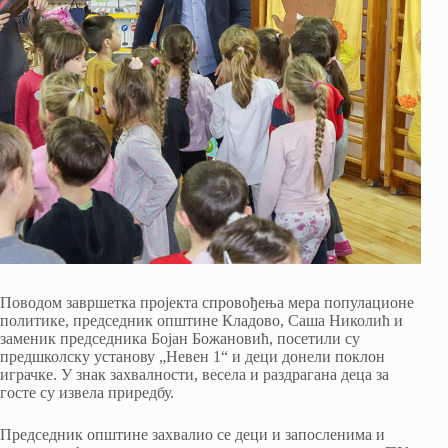
Поводом завршетка пројекта спровођења мера популационе
политике, председник општине Кладово, Саша Николић и
заменик председника Бојан Божановић, посетили су
предшколску установу „Невен 1“ и деци донели поклон
играчке. У знак захвалности, весела и раздрагана деца за
госте су извела приредбу.
Председник општине захвалио се деци и запосленима и