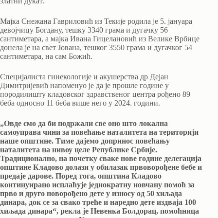
златни дукат.
Мајка Снежана Гавриловић из Текије родила је 5. јануара
девојчицу Богдану, тешку 3340 грама и дугачку 56
сантиметара, а мајка Ивана Гицелановић из Велике Врбице
донела је на свет Јована, тешког 3550 грама и дугачког 54
сантиметара, на сам Божић.
Специјалиста гинекологије и акушерства др Дејан
Димитријевић напоменуо је да је прошле године у
породилишту кладовског здравственог центра рођено 89
беба односно 11 беба више него у 2024. години.
„Овде смо да би подржали све оно што локална
самоуправа чини за повећање наталитета на територији
наше општине. Тиме дајемо допринос повећању
наталитета на нивоу целе Републике Србије.
Традиционално, на почетку сваке нове године делегација
општине Кладово долази у обилазак првоворођене бебе и
предаје дарове. Поред тога, општина Кладово
континуирано исплаћује једнократну новчану помоћ за
прво и друго новорођено дете у износу од 50 хиљада
динара, док се за свако треће и наредно дете издваја 100
хиљада динара“, рекла је Невенка Болдорац, помоћница