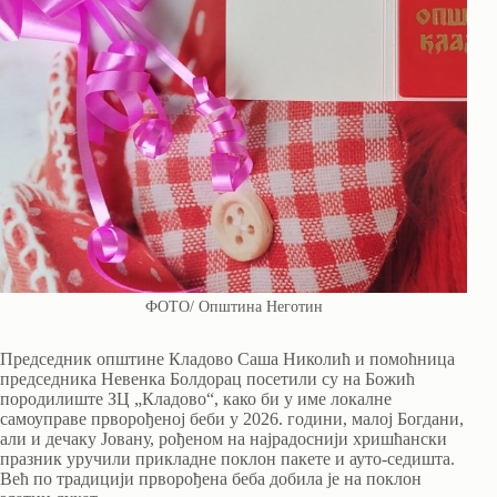
ФОТО/ Општина Неготин
Председник општине Кладово Саша Николић и помоћница
председника Невенка Болдорац посетили су на Божић
породилиште ЗЦ „Кладово“, како би у име локалне
самоуправе прворођеној беби у 2026. години, малој Богдани,
али и дечаку Јовану, рођеном на најрадоснији хришћански
празник уручили прикладне поклон пакете и ауто-седишта.
Већ по традицији прворођена беба добила је на поклон