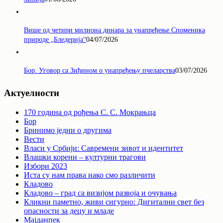
Више од четири милиона динара за унапређење Споменика
природе „Бледерија“
04/07/2026
Бор: Уговор са Зиђином о унапређењу пчеларства
03/07/2026
Актуелности
170 година од рођења С. С. Мокрањца
Бор
Бринимо једни о другима
Вести
Власи у Србији: Савремени зивот и идентитет
Влашки корени – културни трагови
Избори 2023
Иста су нам права иако смо различити
Кладово
Кладово – град са визијом развоја и очувања
Кликни паметно, живи сигурно: Дигитални свет без
опасности за децу и младе
Мајданпек