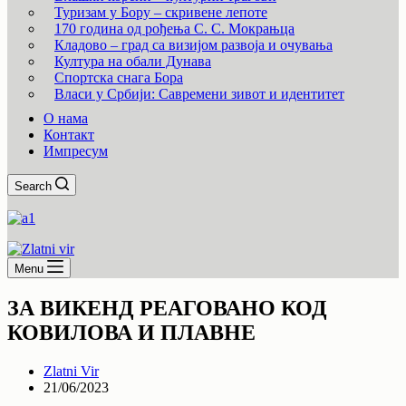
Туризам у Бору – скривене лепоте
170 година од рођења С. С. Мокрањца
Кладово – град са визијом развоја и очувања
Култура на обали Дунава
Спортска снага Бора
Власи у Србији: Савремени зивот и идентитет
О нама
Контакт
Импресум
Search
Menu
ЗА ВИКЕНД РЕАГОВАНО КОД
КОВИЛОВА И ПЛАВНЕ
Zlatni Vir
21/06/2023