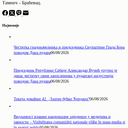
Тамнич – Браћевац.
Најновије
Честитка градоначелника и председника Скупштине Града Бора
поводом Дана рудара
06/08/2026
Председник Републике Србије Александар Вучић упутио је
данас честитку свим запосленима у рударској индустрији
поводом Дана рудара
06/08/2026
Текија домаћин 42. „Златне бућке Ђердапа“
06/08/2026
Видљивост влашке националне заједнице у медијима и
јавности – Vizibilitatea comunității naționale vlăhe în mass-media și
în spațiul public
05/08/2026