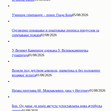
Ученици генерације – понос Града Бора
05/08/2026
Одговорно понашање и поштовање прописа предуслов за
спречавање пожара
02/08/2026
У Великој Каменици одржана 9. Великокаменичка
гулашијада
01/08/2026
Возили под дејством алкохола, наркотика и без положеног
возачког испита
01/08/2026
Најава програма 60. Мокрањчевих дана у Неготину
01/08/2026
Бор: Од данас до краја августа успостављена нова аутобуска
линија
01/08/2026