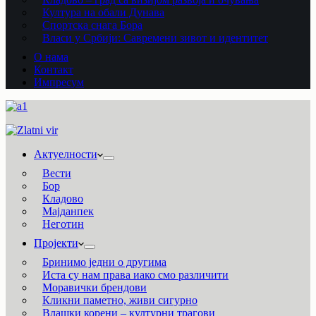
Култура на обали Дунава
Спортска снага Бора
Власи у Србији: Савремени зивот и идентитет
О нама
Контакт
Импресум
Актуелности
Вести
Бор
Кладово
Мајданпек
Неготин
Пројекти
Бринимо једни о другима
Иста су нам права иако смо различити
Моравички брендови
Кликни паметно, живи сигурно
Влашки корени – културни трагови