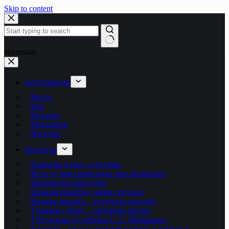
Skip to content
No results
Актуелности
Вести
Бор
Кладово
Мајданпек
Неготин
Пројекти
Бринимо једни о другима
Иста су нам права иако смо различити
Моравички брендови
Кликни паметно, живи сигурно
Влашки корени – културни трагови
Туризам у Бору – скривене лепоте
170 година од рођења С. С. Мокрањца
Кладово – град са визијом развоја и очувања