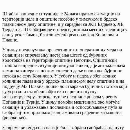
Штаб за ванредне ситуације је 24 часа пратио ситуацију на
територији целе и општине посебно у тимочком и брдско
планиснком делу општине, и у сарадњи са ЈКП Бадњево, ХЕ
Ђердап 2, ЈП Србијаводе и председницима месних заједница у
сливу реке Тимок, благовремено реаговао код Ковилова и
Плавне.
У циљу предизумања превентивних и оперативних мера на
санацији и спречавању настајања штете од бујичних
водотокова на територији општине Неготин, Општински
штаб за ванредне ситуације минулог викенда је ангажовањем
камиона кипера са песком спречио даље изливање бујичног
потока ка селу Ковилово. У суботу и недељу због велике
количине падавина у брдско- планинском делу општине и на
подручју МЗ Плавна, дошло до стварања бујичних потока који
су угрозили стамбене објекте а нарочито путну
инфраструктуру, атарске путеве насипане ризлом у реону
Попадије и Турије. У циљу помоћи мештанима око могуће
санације и ублажавања последица и оспособљавању пута за
саобраћај том приликом је ангажована грађевинска машина
(ровокопач) .
За време викенда на снази је била забрана саобраћаја на путу