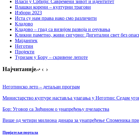
Власи у Србији: Савремени зивот и идентитет
Влашки корени – културни трагови
Избори 2023
Иста су нам права иако смо различити
Кладово
Кладово – град са визијом развоја и очувања
Кликни паметно, живи сигурно: Дигитални свет без опасн
Мајданпек
Неготин
Пројекти
Туризам у Бору – скривене лепоте
Најчитаније
Неготинско лето – детаљан програм
Министарство културе наставља улагања у Неготин: Седам уго
Бор: Уговор са Зиђином о унапређењу пчеларства
Више од четири милиона динара за унапређење Споменика при
Пријатељи портала