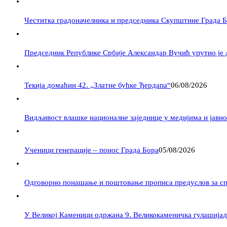
Честитка градоначелника и председника Скупштине Града 
Председник Републике Србије Александар Вучић упутио је 
Текија домаћин 42. „Златне бућке Ђердапа“
06/08/2026
Видљивост влашке националне заједнице у медијима и јавности –
Ученици генерације – понос Града Бора
05/08/2026
Одговорно понашање и поштовање прописа предуслов за с
У Великој Каменици одржана 9. Великокаменичка гулашијад