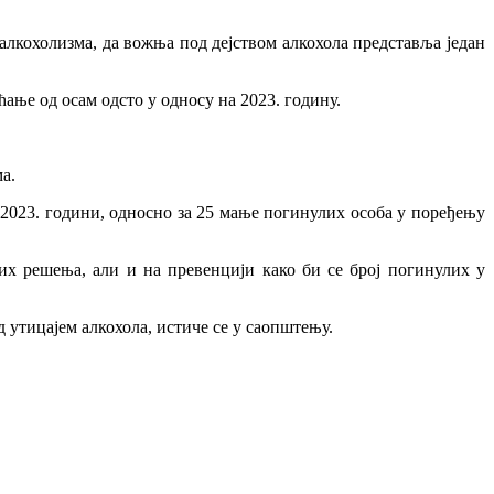
лкохолизма, да вожња под дејством алкохола представља један
ање од осам одсто у односу на 2023. годину.
а.
у 2023. години, односно за 25 мање погинулих особа у поређењу
х решења, али и на превенцији како би се број погинулих у
 утицајем алкохола, истиче се у саопштењу.