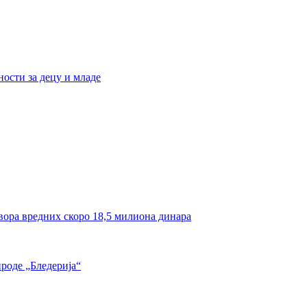
ости за децу и младе
вора вредних скоро 18,5 милиона динара
роде „Бледерија“