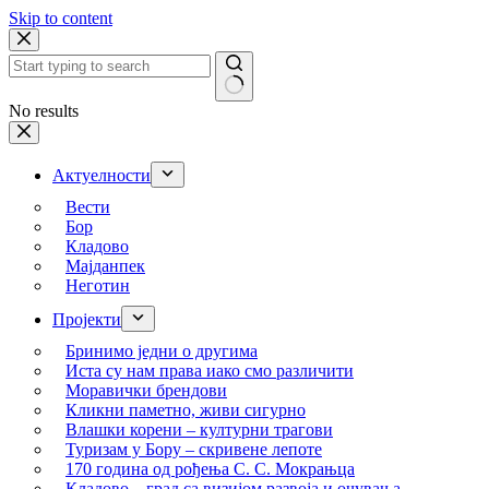
Skip to content
No results
Актуелности
Вести
Бор
Кладово
Мајданпек
Неготин
Пројекти
Бринимо једни о другима
Иста су нам права иако смо различити
Моравички брендови
Кликни паметно, живи сигурно
Влашки корени – културни трагови
Туризам у Бору – скривене лепоте
170 година од рођења С. С. Мокрањца
Кладово – град са визијом развоја и очувања