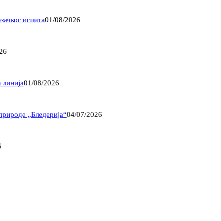
озачког испита
01/08/2026
26
 линија
01/08/2026
природе „Бледерија“
04/07/2026
6