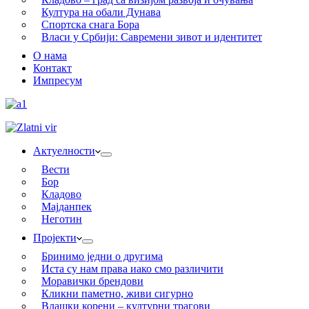
Култура на обали Дунава
Спортска снага Бора
Власи у Србији: Савремени зивот и идентитет
О нама
Контакт
Импресум
Актуелности
Вести
Бор
Кладово
Мајданпек
Неготин
Пројекти
Бринимо једни о другима
Иста су нам права иако смо различити
Моравички брендови
Кликни паметно, живи сигурно
Влашки корени – културни трагови