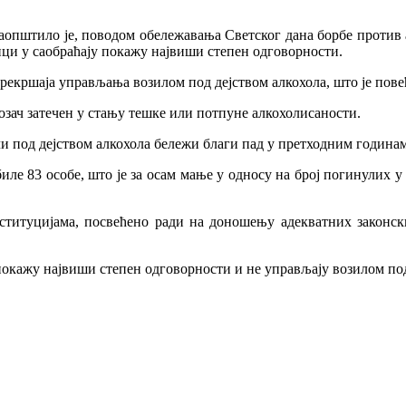
пштило је, поводом обележавања Светског дана борбе против а
ници у саобраћају покажу највиши степен одговорности.
рекршаја управљања возилом под дејством алкохола, што је повећ
озач затечен у стању тешке или потпуне алкохолисаности.
ачи под дејством алкохола бележи благи пад у претходним годинам
иле 83 особе, што је за осам мање у односу на број погинулих 
титуцијама, посвећено ради на доношењу адекватних законски
 покажу највиши степен одговорности и не управљају возилом под