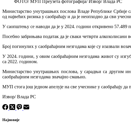
ФОТО/ МУП Преузета фотографија/ Извор/ Влада РС
Министарство унутрашњих послова Владе Републике Србије сао
од највећих ризика у саобраћају и да је неопходно да сви учес
У саопштењу се наводи да је у 2024. години откривено 57.489 п
Посебно забрињава податак да је сваки четврти алкохолисани в
Број погинулих у саобраћајним незгодама које су изазвали воз
У 2024. години, у овим саобраћајним незгодама живот су изгуб
са 2022. годином.
Министарство унутрашњих послова, у сарадњи са другим инс
саобраћајним незгодама значајно смањио.
МУП стога још једном апелује на све учеснике у саобраћају да
Извор/ Влада РС
Најновије