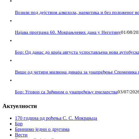
Возили под дејством алкохола, наркотика и без положеног в
Најава програма 60. Мокрањчевих дана у Неготину
01/08/20
Бор: Од данас до краја августа успостављена нова аутобуска
Више од четири милиона динара за унапређење Споменика 
Бор: Уговор са Зиђином о унапређењу пчеларства
03/07/202
Актуелности
170 година од рођења С. С. Мокрањца
Бор
Бринимо једни о другима
Вести