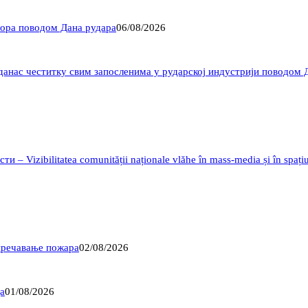
Бора поводом Дана рудара
06/08/2026
данас честитку свим запосленима у рударској индустрији поводом 
 Vizibilitatea comunității naționale vlăhe în mass-media și în spațiu
пречавање пожара
02/08/2026
а
01/08/2026