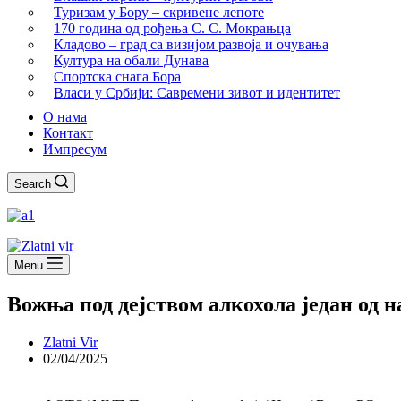
Туризам у Бору – скривене лепоте
170 година од рођења С. С. Мокрањца
Кладово – град са визијом развоја и очувања
Култура на обали Дунава
Спортска снага Бора
Власи у Србији: Савремени зивот и идентитет
О нама
Контакт
Импресум
Search
Menu
Вожња под дејством алкохола један од н
Zlatni Vir
02/04/2025