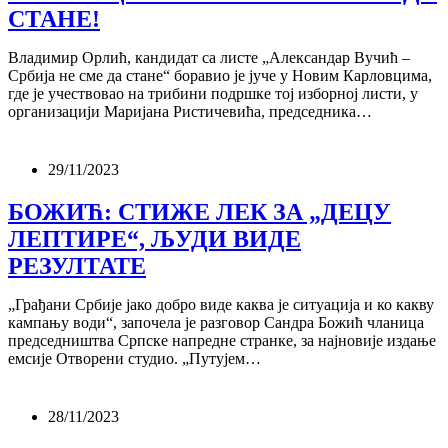
СТАНЕ!
Владимир Орлић, кандидат са листе „Александар Вучић –
Србија не сме да стане“ боравио је јуче у Новим Карловцима,
где је учествовао на трибини подршке тој изборној листи, у
организацији Маријана Ристичевића, председника…
29/11/2023
БОЖИЋ: СТИЖЕ ЛЕК ЗА „ДЕЦУ
ЛЕПТИРЕ“, ЉУДИ ВИДЕ
РЕЗУЛТАТЕ
„Грађани Србије јако добро виде каква је ситуација и ко какву
кампању води“, започела је разговор Сандра Божић чланица
председништва Српске напредне странке, за најновије издање
емсије Отворени студио. „Путујем…
28/11/2023