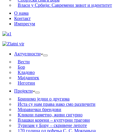
Власи у Србији: Савремени зивот и идентитет
О нама
Контакт
Импресум
Актуелности
Вести
Бор
Кладово
Мајданпек
Неготин
Пројекти
Бринимо једни о другима
Иста су нам права иако смо различити
Моравички брендови
Кликни паметно, живи сигурно
Влашки корени – културни трагови
Туризам у Бору – скривене лепоте
170 година од рођења С. С. Мокрањца