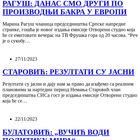
РАГУШ: ДАНАС СМО ДРУГИ ПО
ПРОИЗВОДЊИ БАКРА У ЕВРОПИ
Марина Рагуш чланица председништва Српске напредне
странке, гошћа је новог издања емисије Отворени студио која
ће се емитовати вечерас на ТВ Фрушка гора од 20 часова. “Реч
је о сукобу…
27/11/2023
СТАРОВИЋ: РЕЗУЛТАТИ СУ ЈАСНИ
Резултати су јасни и дају нам за право да изађемо са реалним
плановима за нартедни период Немања Старовић члан
председништва СНСа гост је издања емисије Отворени студио
која ће се…
22/11/2023
БУЛАТОВИЋ: „ВУЧИЋ ВОДИ