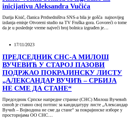
inicijativu Aleksandra Vučića
Darija Kisić, članica Prrdsedništva SNS-a bila je gošća najnovijeg
izdanja emisje Otvoreni studio na TV Fruška gora. Govoreći o tome
da je u poslednje vreme najveći broj bolnica izgrađen je…
17/11/2023
ПРЕДСЕДНИК СНС-А МИЛОШ
ВУЧЕВИЋ У СТАРОЈ ПАЗОВИ
ПОДРЖАО ПОКРАЈИНСКУ ЛИСТУ
„АЛЕКСАНДАР ВУЧИЋ – СРБИЈА
НЕ СМЕ ДА СТАНЕ“
Председник Српске напредне странке (СНС) Милош Вучевић
синоћ је ставио свој потпис за кандидатуру листе „Александар
Вучић – Војводина не сме да стане“ за покрајинске изборе у
просторијама ОО СНС…