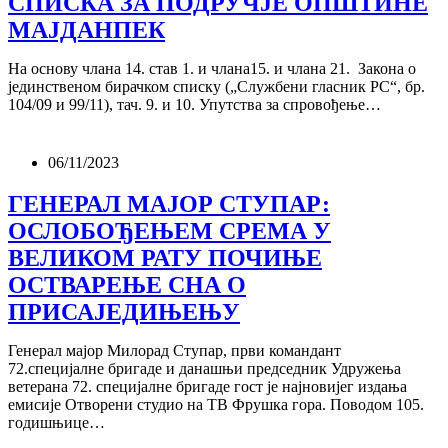
СПИСКА ЗА ПОДРУЧЈЕ ОПШТИНЕ
МАЈДАНПЕК
На основу члана 14. став 1. и члана15. и члана 21. Закона о
јединственом бирачком списку („Службени гласник РС“, бр.
104/09 и 99/11), тач. 9. и 10. Упутства за спровођење…
06/11/2023
ГЕНЕРАЛ МАЈОР СТУПАР:
ОСЛОБОЂЕЊЕМ СРЕМА У
ВЕЛИКОМ РАТУ ПОЧИЊЕ
ОСТВАРЕЊЕ СНА О
ПРИСАЈЕДИЊЕЊУ
Генерал мајор Милорад Ступар, први командант
72.специјалне бригаде и данашњи председник Удружења
ветерана 72. специјалне бригаде гост је најновијег издања
емисије Отворени студио на ТВ Фрушка гора. Поводом 105.
годишњице…