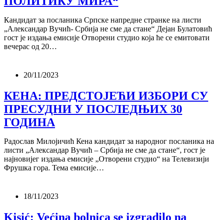
ПОЛИТИКУ МИРА“
Кандидат за посланика Српске напредне странке на листи
„Александар Вучић- Србија не сме да стане“ Дејан Булатовић
гост је издања емисије Отворени студио која ће се емитовати
вечерас од 20…
20/11/2023
КЕНА: ПРЕДСТОЈЕЋИ ИЗБОРИ СУ
ПРЕСУДНИ У ПОСЛЕДЊИХ 30
ГОДИНА
Радослав Милојичић Кена кандидат за народног посланика на
листи „Александар Вучић – Србија не сме да стане“, гост је
најновијег издања емисије „Отворени студио“ на Телевизији
Фрушка гора. Тема емисије…
18/11/2023
Kisić: Većina bolnica se izgradilo na