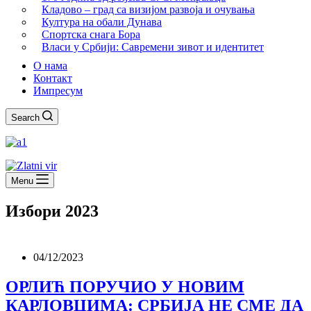
Кладово – град са визијом развоја и очувања
Култура на обали Дунава
Спортска снага Бора
Власи у Србији: Савремени зивот и идентитет
О нама
Контакт
Импресум
Search
Menu
Избори 2023
04/12/2023
ОРЛИЋ ПОРУЧИО У НОВИМ
КАРЛОВЦИМА: СРБИЈА НЕ СМЕ ДА