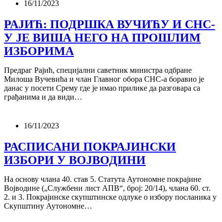
16/11/2023
РАЈИЋ: ПОДРШКА ВУЧИЋУ И СНС-
У ЈЕ ВИША НЕГО НА ПРОШЛИМ
ИЗБОРИМА
Предраг Рајић, специјални саветник министра одбране
Милоша Вучевића и члан Главног обора СНС-а боравио је
данас у посети Срему где је имао прилике да разговара са
грађанима и да види…
16/11/2023
РАСПИСАНИ ПОКРАЈИНСКИ
ИЗБОРИ У ВОЈВОДИНИ
На основу члана 40. став 5. Статута Аутономне покрајине
Војводине („Службени лист АПВ“, број: 20/14), члана 60. ст.
2. и 3. Покрајинске скупштинске одлуке о избору посланика у
Скупштину Аутономне…