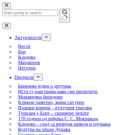
Skip
to
content
No
results
Актуелности
Вести
Бор
Кладово
Мајданпек
Неготин
Пројекти
Бринимо једни о другима
Иста су нам права иако смо различити
Моравички брендови
Кликни паметно, живи сигурно
Влашки корени – културни трагови
Туризам у Бору – скривене лепоте
170 година од рођења С. С. Мокрањца
Кладово – град са визијом развоја и очувања
Култура на обали Дунава
Спортска снага Бора