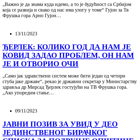
„Важно је да знама куда идемо, а то је будућност са Србијом
која се развија и свако од нас има улогу у томе“ Гујон за Тв
Фрушка гора Арно Гујон…
13/11/2023
ЂЕРЛЕК: КОЛИКО ГОД ДА НАМ ЈЕ
КОВИД ЗАДАО ПРОБЛЕМ, ОН НАМ
ЈЕ И ОТВОРИО ОЧИ
„Само јак здравствени систем може бити један од четири
стуба јаке државе“, рекао је државни секретар у Министарству
здравља др Мирсад Ђерлек гостујући на ТВ Фрушка гора.
„Ако упоредим стање…
09/11/2023
ЈАВНИ ПОЗИВ ЗА УВИД У ДЕО
ЈЕДИНСТВЕНОГ БИРАЧКОГ