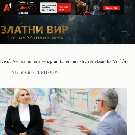
Skip
to
content
Kisić: Većina bolnica se izgradilo na inicijativu Aleksandra Vučića
Zlatni Vir
18/11/2023