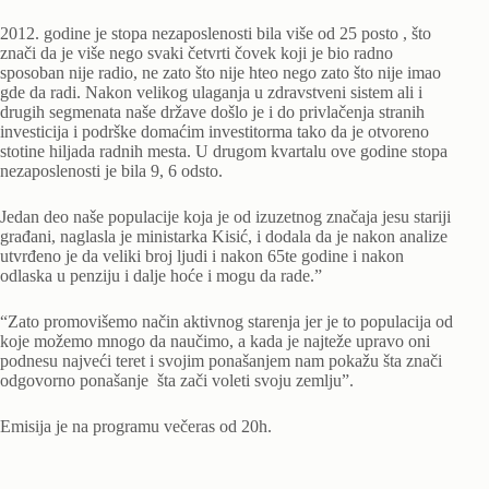
2012. godine je stopa nezaposlenosti bila više od 25 posto , što
znači da je više nego svaki četvrti čovek koji je bio radno
sposoban nije radio, ne zato što nije hteo nego zato što nije imao
gde da radi. Nakon velikog ulaganja u zdravstveni sistem ali i
drugih segmenata naše države došlo je i do privlačenja stranih
investicija i podrške domaćim investitorma tako da je otvoreno
stotine hiljada radnih mesta. U drugom kvartalu ove godine stopa
nezaposlenosti je bila 9, 6 odsto.
Jedan deo naše populacije koja je od izuzetnog značaja jesu stariji
građani, naglasla je ministarka Kisić, i dodala da je nakon analize
utvrđeno je da veliki broj ljudi i nakon 65te godine i nakon
odlaska u penziju i dalje hoće i mogu da rade.”
“Zato promovišemo način aktivnog starenja jer je to populacija od
koje možemo mnogo da naučimo, a kada je najteže upravo oni
podnesu najveći teret i svojim ponašanjem nam pokažu šta znači
odgovorno ponašanje šta zači voleti svoju zemlju”.
Emisija je na programu večeras od 20h.