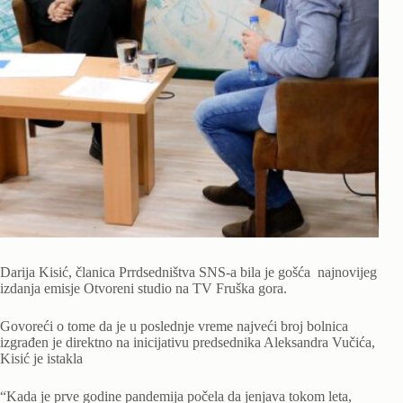
Darija Kisić, članica Prrdsedništva SNS-a bila je gošća najnovijeg
izdanja emisje Otvoreni studio na TV Fruška gora.
Govoreći o tome da je u poslednje vreme najveći broj bolnica
izgrađen je direktno na inicijativu predsednika Aleksandra Vučića,
Kisić je istakla
“Kada je prve godine pandemija počela da jenjava tokom leta,