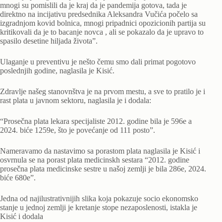
mnogi su pomislili da je kraj da je pandemija gotova, tada je
direktno na incijativu predsednika Aleksandra Vučića počelo sa
izgradnjom kovid bolnica, mnogi pripadnici opozicionih partija su
kritikovali da je to bacanje novca , ali se pokazalo da je upravo to
spasilo desetine hiljada života”.
Ulaganje u preventivu je nešto čemu smo dali primat pogotovo
poslednjih godine, naglasila je Kisić.
Zdravlje našeg stanovnštva je na prvom mestu, a sve to pratilo je i
rast plata u javnom sektoru, naglasila je i dodala:
“Prosečna plata lekara specijaliste 2012. godine bila je 596e a
2024. biće 1259e, što je povećanje od 111 posto”.
Nameravamo da nastavimo sa porastom plata naglasila je Kisić i
osvrnula se na porast plata medicinskh sestara “2012. godine
prosečna plata medicinske sestre u našoj zemlji je bila 286e, 2024.
biće 680e”.
Jedna od najilustrativnijih slika koja pokazuje socio ekonomsko
stanje u jednoj zemlji je kretanje stope nezaposlenosti, istakla je
Kisić i dodala