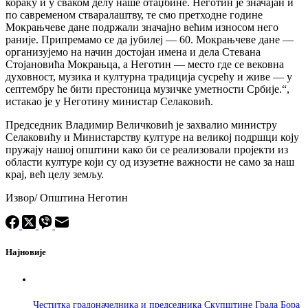
кораку и у сваком делу наше отаџбине. Неготин је значајан и
по савременом стваралаштву, те смо претходне године
Мокрањчеве дане подржали значајно већим износом него
раније. Припремамо се да јубилеј — 60. Мокрањчеве дане —
организујемо на начин достојан имена и дела Стевана
Стојановића Мокрањца, а Неготин — место где се вековна
духовност, музика и културна традиција сусрећу и живе — у
септембру ће бити престоница музичке уметности Србије.“,
истакао је у Неготину министар Селаковић.
Председник Владимир Величковић је захвалио министру
Селаковићу и Министарству културе на великој подршци коју
пружају нашој општини како би се реализовали пројекти из
области културе који су од изузетне важности не само за наш
крај, већ целу земљу.
Извор/ Општина Неготин
Најновије
Честитка градоначелника и председника Скупштине Града Бора