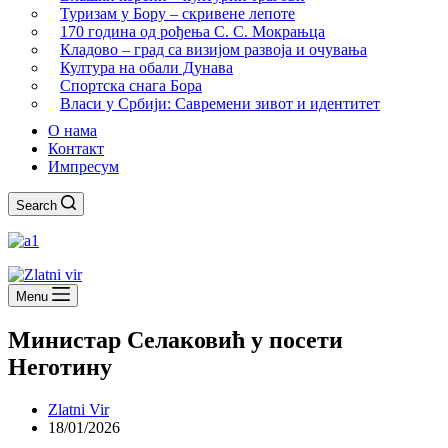
Туризам у Бору – скривене лепоте
170 година од рођења С. С. Мокрањца
Кладово – град са визијом развоја и очувања
Култура на обали Дунава
Спортска снага Бора
Власи у Србији: Савремени зивот и идентитет
О нама
Контакт
Импресум
Search
Menu
Министар Селаковић у посети
Неготину
Zlatni Vir
18/01/2026