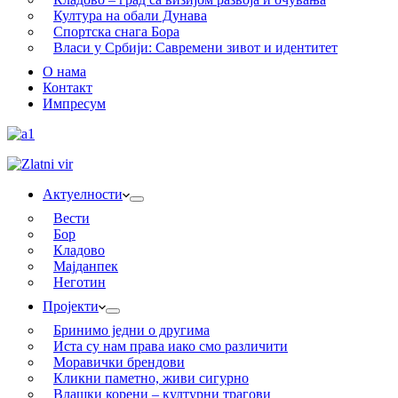
Култура на обали Дунава
Спортска снага Бора
Власи у Србији: Савремени зивот и идентитет
О нама
Контакт
Импресум
Актуелности
Вести
Бор
Кладово
Мајданпек
Неготин
Пројекти
Бринимо једни о другима
Иста су нам права иако смо различити
Моравички брендови
Кликни паметно, живи сигурно
Влашки корени – културни трагови