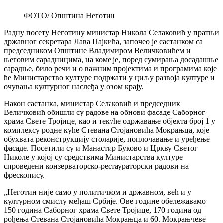
ФОТО/ Општина Неготин
Радну посету Неготину министар Никола Селаковић у пратњи
државног секретара Лава Пајкића, започео је састанком са
председником Општине Владимиром Величковићем и
његовим сарадницима, на коме је, поред сумирања досадашње
сарадње, било речи и о важним пројектима и програмима које
ће Министарство културе подржати у циљу развоја културе и
очувања културног наслеђа у овом крају.
Након састанка, министар Селаковић и председник
Величковић обишли су радове на обнови фасаде Саборног
храма Свете Тројице, као и текуће одржавање објекта број 1 у
комплексу родне куће Стевана Стојановића Мокрањца, које
обухвата реконструкцију столарије, поплочавање и уређење
фасаде. Посетили су и Манастир Буково и Цркву Светог
Николе у којој су средствима Министарства културе
спроведени конзерваторско-рестаураторски радови на
фрескопису.
„Неготин није само у политичком и државном, већ и у
културном смислу међаш Србије. Ове године обележавамо
150 година Саборног храма Свете Тројице, 170 година од
рођења Стевана Стојановића Мокрањца и 60. Мокрањчеве