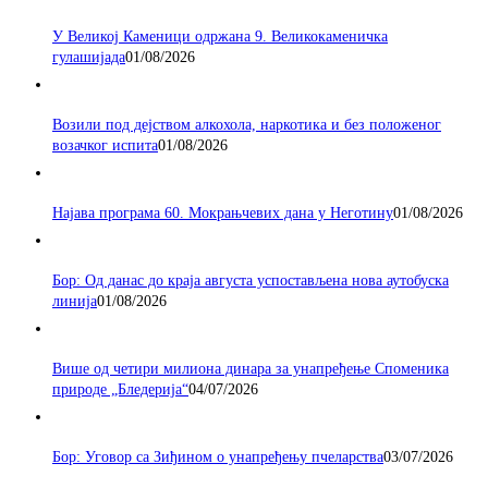
У Великој Каменици одржана 9. Великокаменичка
гулашијада
01/08/2026
Возили под дејством алкохола, наркотика и без положеног
возачког испита
01/08/2026
Најава програма 60. Мокрањчевих дана у Неготину
01/08/2026
Бор: Од данас до краја августа успостављена нова аутобуска
линија
01/08/2026
Више од четири милиона динара за унапређење Споменика
природе „Бледерија“
04/07/2026
Бор: Уговор са Зиђином о унапређењу пчеларства
03/07/2026