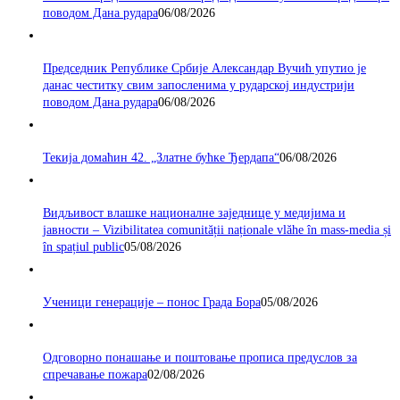
поводом Дана рудара
06/08/2026
Председник Републике Србије Александар Вучић упутио је
данас честитку свим запосленима у рударској индустрији
поводом Дана рудара
06/08/2026
Текија домаћин 42. „Златне бућке Ђердапа“
06/08/2026
Видљивост влашке националне заједнице у медијима и
јавности – Vizibilitatea comunității naționale vlăhe în mass-media și
în spațiul public
05/08/2026
Ученици генерације – понос Града Бора
05/08/2026
Одговорно понашање и поштовање прописа предуслов за
спречавање пожара
02/08/2026