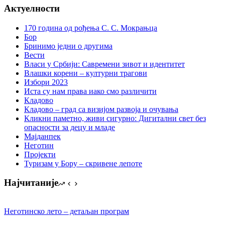
Актуелности
170 година од рођења С. С. Мокрањца
Бор
Бринимо једни о другима
Вести
Власи у Србији: Савремени зивот и идентитет
Влашки корени – културни трагови
Избори 2023
Иста су нам права иако смо различити
Кладово
Кладово – град са визијом развоја и очувања
Кликни паметно, живи сигурно: Дигитални свет без
опасности за децу и младе
Мајданпек
Неготин
Пројекти
Туризам у Бору – скривене лепоте
Најчитаније
Неготинско лето – детаљан програм