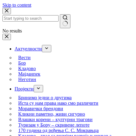
Skip to content
No results
Актуелности
Вести
Бор
Кладово
Мајданпек
Неготин
Пројекти
Бринимо једни о другима
Иста су нам права иако смо различити
Моравички брендови
Кликни паметно, живи сигурно
Влашки корени – културни трагови
Туризам у Бору – скривене лепоте
170 година од рођења С. С. Мокрањца
Кладово – град са визијом развоја и очувања