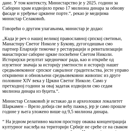
дане. У том контексту, Министарство је у 2025. години за
Саборни храм издвојило преко 17 милиона динара за обнову
фасаде и уређење црквене порте.“, рекао је медијима
министар Селаковић.
Говорећи о другим улагањима, министар је додао:
„Када је реч о нашој великој православној српској светињи,
Манастиру Светог Николе у Букову, дугогодишњи смо
партнер Епархије тимочке у рестаурацији и ревитализацији
манастирске саборне цркве посвећене Светом Николи.
Историјски резултат заједничког рада, као и откриће од
изузетног значаја за историју уметности и историју нашег
средњовековног српског сакралног градитељства, јесте управо
откривени и обновљени средњовековни живопис из друге
половине XIV века у Цркви Светог Николе. Само у
претходној години за овај задатак издвојили смо седам
милиона динара из буџета.“.
Министар Селаковић је истакао да и археолошки локалитет
Шаркамен – Врело добија све већу пажњу, јер је само прошле
године у њега уложено више од 9,5 милиона динара.
“ На једном релативно малом простору оваква концентрација
културног наслеђа на територији Србије не среће се на сваком