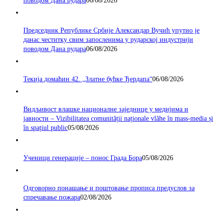
поводом Дана рудара
06/08/2026
Председник Републике Србије Александар Вучић упутио је
данас честитку свим запосленима у рударској индустрији
поводом Дана рудара
06/08/2026
Текија домаћин 42. „Златне бућке Ђердапа“
06/08/2026
Видљивост влашке националне заједнице у медијима и
јавности – Vizibilitatea comunității naționale vlăhe în mass-media și
în spațiul public
05/08/2026
Ученици генерације – понос Града Бора
05/08/2026
Одговорно понашање и поштовање прописа предуслов за
спречавање пожара
02/08/2026