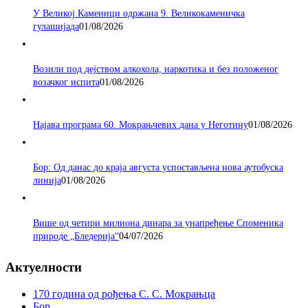
У Великој Каменици одржана 9. Великокаменичка
гулашијада
01/08/2026
Возили под дејством алкохола, наркотика и без положеног
возачког испита
01/08/2026
Најава програма 60. Мокрањчевих дана у Неготину
01/08/2026
Бор: Од данас до краја августа успостављена нова аутобуска
линија
01/08/2026
Више од четири милиона динара за унапређење Споменика
природе „Бледерија“
04/07/2026
Актуелности
170 година од рођења С. С. Мокрањца
Бор