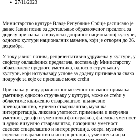
27/11/2023
Mинистарство културе Владе Републике Србије расписало је
данас Јавни позив за достављање образложеног предлога за
доделу признања за врхунски допринос националној култури,
односно култури националних мањина, који је отворен до 26.
децембра.
У току јавног позива, репрезентативна удружења у култури, у
својству овлашћених предлагача, достављају Министарству
образложене предлоге уметника, односно стручњака у
култури, који испуњавају услове за доделу признања за свако
подручје за које се признање може стећи.
Признања у виду доживотног месечног новчаног примања
уметнику, односно стручњаку у култури, може се стећи у
областима: књижевно стваралаштво, књижевно
преводилаштво, музичко стваралаштво, музичка
интерпретација, ликовна уметност, примењена и визуелна
уметност, дизајн и уметничка фотографија, филмска уметност
и аудио-визуелно стваралаштво, позоришна уметност –
сценско стваралаштво и интерпретација, опера, музичко
сценско стваралаштво и интерпретација, уметничка игра