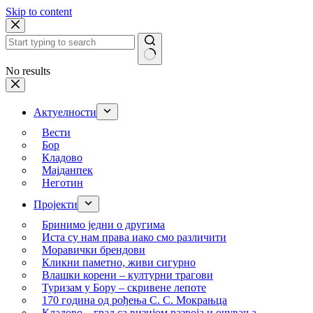
Skip to content
No results
Актуелности
Вести
Бор
Кладово
Мајданпек
Неготин
Пројекти
Бринимо једни о другима
Иста су нам права иако смо различити
Моравички брендови
Кликни паметно, живи сигурно
Влашки корени – културни трагови
Туризам у Бору – скривене лепоте
170 година од рођења С. С. Мокрањца
Кладово – град са визијом развоја и очувања