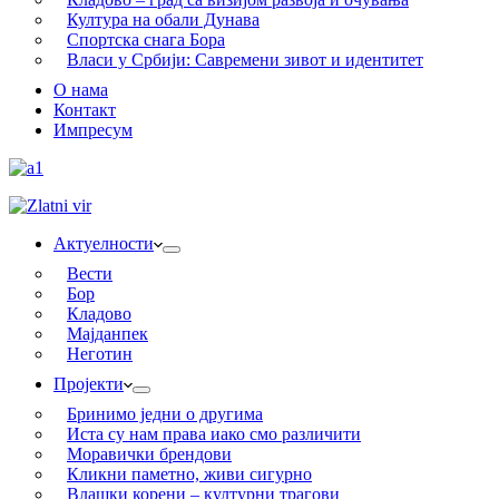
Култура на обали Дунава
Спортска снага Бора
Власи у Србији: Савремени зивот и идентитет
О нама
Контакт
Импресум
Актуелности
Вести
Бор
Кладово
Мајданпек
Неготин
Пројекти
Бринимо једни о другима
Иста су нам права иако смо различити
Моравички брендови
Кликни паметно, живи сигурно
Влашки корени – културни трагови