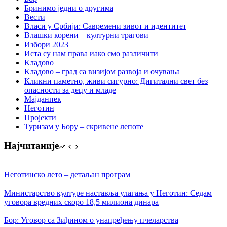
Бринимо једни о другима
Вести
Власи у Србији: Савремени зивот и идентитет
Влашки корени – културни трагови
Избори 2023
Иста су нам права иако смо различити
Кладово
Кладово – град са визијом развоја и очувања
Кликни паметно, живи сигурно: Дигитални свет без
опасности за децу и младе
Мајданпек
Неготин
Пројекти
Туризам у Бору – скривене лепоте
Најчитаније
Неготинско лето – детаљан програм
Министарство културе наставља улагања у Неготин: Седам
уговора вредних скоро 18,5 милиона динара
Бор: Уговор са Зиђином о унапређењу пчеларства