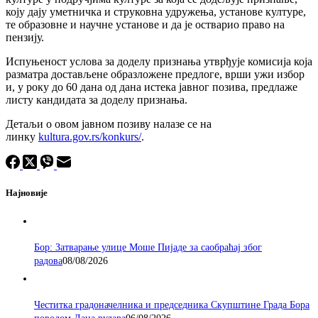
коју дају уметничка и струковна удружења, установе културе,
те образовне и научне установе и да је остварио право на
пензију.
Испуњеност услова за доделу признања утврђује комисија која
разматра достављене образложене предлоге, врши ужи избор
и, у року до 60 дана од дана истека јавног позива, предлаже
листу кандидата за доделу признања.
Детаљи о oвом јавном позиву налазе се на
линку
kultura.gov.rs/konkurs/
.
Најновије
Бор: Затварање улице Моше Пијаде за саобраћај због
радова
08/08/2026
Честитка градоначелника и председника Скупштине Града Бора