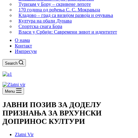
Туризам у Бору – скривене лепоте
170 година од рођења С. С. Мокрањца
Кладово – град са визијом развоја и очувања
Култура на обали Дунава
Спортска снага Бора
Власи у Србији: Савремени зивот и идентитет
О нама
Контакт
Импресум
Search
Menu
ЈАВНИ ПОЗИВ ЗА ДОДЕЛУ
ПРИЗНАЊА ЗА ВРХУНСКИ
ДОПРИНОС КУЛТУРИ
Zlatni Vir