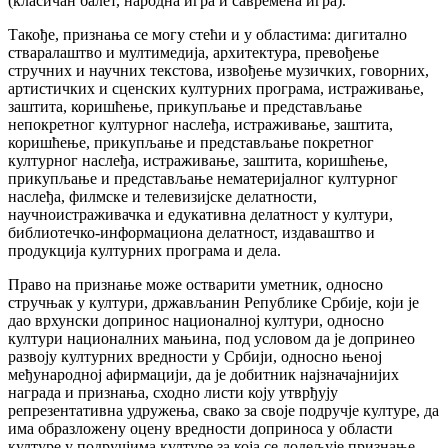
(класичан балет, народна игра и савремена игра).
Такође, признања се могу стећи и у областима: дигитално
стваралаштво и мултимедија, архитектура, превођење
стручних и научних текстова, извођење музичких, говорних,
артистичких и сценских културних програма, истраживање,
заштита, коришћење, прикупљање и представљање
непокретног културног наслеђа, истраживање, заштита,
коришћење, прикупљање и представљање покретног
културног наслеђа, истраживање, заштита, коришћење,
прикупљање и представљање нематеријалног културног
наслеђа, филмске и телевизијске делатности,
научноистраживачка и едукативна делатност у култури,
библиотечко-информациона делатност, издаваштво и
продукција културних програма и дела.
Право на признање може остварити уметник, односно
стручњак у култури, држављанин Републике Србије, који је
дао врхунски допринос националној култури, односно
култури националних мањина, под условом да је допринео
развоју културних вредности у Србији, односно њеној
међународној афирмацији, да је добитник најзначајнијих
награда и признања, сходно листи коју утврђују
репрезентативна удружења, свако за своје подручје културе, да
има образложену оцену вредности доприноса у области
културе у подручјима културе за која се додељује признање,