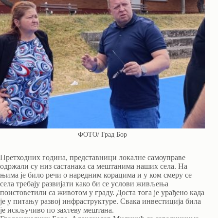
ФОТО/ Град Бор
Претходних година, представници локалне самоуправе
одржали су низ састанака са мештанима наших села. На
њима је било речи о наредним корацима и у ком смеру се
села требају развијати како би се услови живљења
поистоветили са животом у граду. Доста тога је урађено када
је у питању развој инфраструктуре. Свака инвестиција била
је искључиво по захтеву мештана.