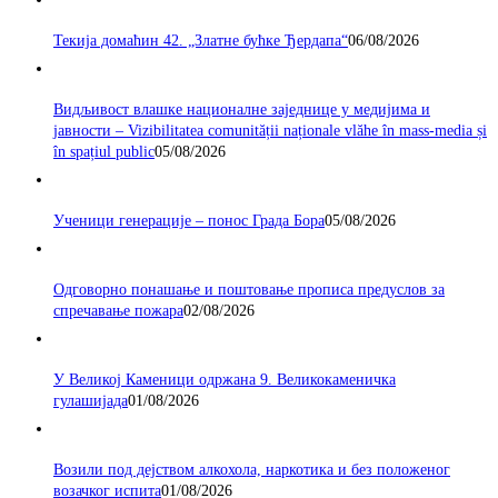
Текија домаћин 42. „Златне бућке Ђердапа“
06/08/2026
Видљивост влашке националне заједнице у медијима и
јавности – Vizibilitatea comunității naționale vlăhe în mass-media și
în spațiul public
05/08/2026
Ученици генерације – понос Града Бора
05/08/2026
Одговорно понашање и поштовање прописа предуслов за
спречавање пожара
02/08/2026
У Великој Каменици одржана 9. Великокаменичка
гулашијада
01/08/2026
Возили под дејством алкохола, наркотика и без положеног
возачког испита
01/08/2026