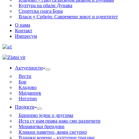
Култура на обали Дунава
Спортска снага Бора
Власи у Србији: Савремени зивот и идентитет
О нама
Контакт
Импресум
Актуелности
Вести
Бор
Кладово
Мајданпек
Неготин
Пројекти
Бринимо једни о другима
Иста су нам права иако смо различити
Моравички брендови
Кликни паметно, живи сигурно
Влашки корени – културни трагови