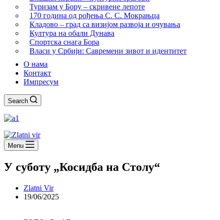
Туризам у Бору – скривене лепоте
170 година од рођења С. С. Мокрањца
Кладово – град са визијом развоја и очувања
Култура на обали Дунава
Спортска снага Бора
Власи у Србији: Савремени зивот и идентитет
О нама
Контакт
Импресум
Search
Menu
У суботу „Косидба на Столу“
Zlatni Vir
19/06/2025