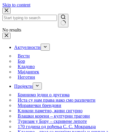
Skip to content
No results
Актуелности
Вести
Бор
Кладово
Мајданпек
Неготин
Пројекти
Бринимо једни о другима
Иста су нам права иако смо различити
Моравички брендови
Кликни паметно, живи сигурно
Влашки корени – културни трагови
Туризам у Бору – скривене лепоте
170 година од рођења С. С. Мокрањца
Кладово – град са визијом развоја и очувања