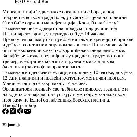
FOTO/ Grad Bor
У организацији Туристичке организације Бора, а под
покровитељством града Бора, у суботу 21. јуна на планини
Стол биће одржана манифестација „Косидба на Столу“.
Такмичење ће се одвијати на ливадској парцели испод
Планинарског дома, у периоду од 9 до 14 часова.
Право учешћа имају сви пунолетни такмичари који се пријаве
и дођу са сопственом опремом за кошење. На такмичењу ће
бити дозвољено искључиво коришћење стандардних коса.
За најбоље косаче предвиђене су вредне награде: моторни
тример, електрична косачица и ручна коса са дршком
(косиштем) за освојена прва три места.
Такмичарски део манифестације почиње у 10 часова, док је за
12 сати планиран и пратећи културно-уметнички програм.
Манифестација се завршава у 14 часова.
Организатори позивају све љубитеље природе, традиције и
народних обичаја да присуствују и уживају у занимљивом
програму на једној од најлепших борских планина.
Извор/ Град Бор
Најновије