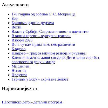
Актуелности
170 година од рођења С. С. Мокрањца
Бор
Бринимо једни о другима
Вести
Власи у Србији: Савремени зивот и идентитет
Влашки корени – културни трагови
Избори 2023
Иста су нам права иако смо различити
Кладово
Кладово – град са визијом развоја и очувања
Кликни паметно, живи сигурно: Дигитални свет без
опасности за децу и младе
Мајданпек
Неготин
Пројекти
Туризам у Бору – скривене лепоте
Најчитаније
Неготинско лето – детаљан програм