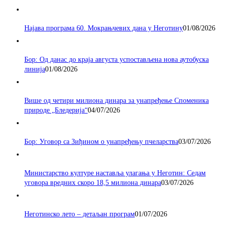
Најава програма 60. Мокрањчевих дана у Неготину
01/08/2026
Бор: Од данас до краја августа успостављена нова аутобуска
линија
01/08/2026
Више од четири милиона динара за унапређење Споменика
природе „Бледерија“
04/07/2026
Бор: Уговор са Зиђином о унапређењу пчеларства
03/07/2026
Министарство културе наставља улагања у Неготин: Седам
уговора вредних скоро 18,5 милиона динара
03/07/2026
Неготинско лето – детаљан програм
01/07/2026