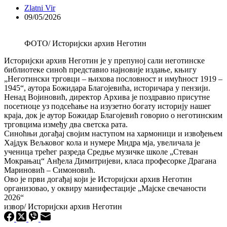
Zlatni Vir
09/05/2026
ФОТО/ Историјски архив Неготин
Историјски архив Неготин је у препуној сали неготинске
библиотеке синоћ представио најновије издање, књигу
„Неготински трговци – њихова пословност и имућност 1919 –
1945“, аутора Божидара Благојевића, историчара у пензији.
Ненад Војиновић, директор Архива је поздравио присутне
посетиоце уз подсећање на изузетно богату историју нашег
краја, док је аутор Божидар Благојевић говорио о неготинским
трговцима између два светска рата.
Синоћњи догађај својим наступом на хармоници и извођењем
Хајдук Вељковог кола и нумере Мндра мја, увеличала је
ученица трећег разреда Средње музичке школе „Стеван
Мокрањац“ Анђела Димитријеви, класа професорке Драгана
Мариновић – Симоновић.
Ово је први догађај који је Историјски архив Неготин
организовао, у оквиру манифестације „Мајске свечаности
2026“
извор/ Историјски архив Неготин