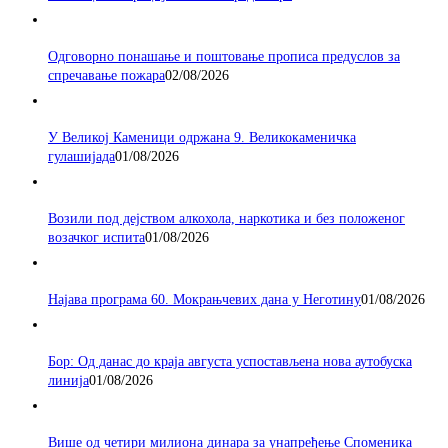
Одговорно понашање и поштовање прописа предуслов за
спречавање пожара
02/08/2026
У Великој Каменици одржана 9. Великокаменичка
гулашијада
01/08/2026
Возили под дејством алкохола, наркотика и без положеног
возачког испита
01/08/2026
Најава програма 60. Мокрањчевих дана у Неготину
01/08/2026
Бор: Од данас до краја августа успостављена нова аутобуска
линија
01/08/2026
Више од четири милиона динара за унапређење Споменика