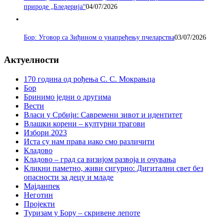
природе „Бледерија“
04/07/2026
Бор: Уговор са Зиђином о унапређењу пчеларства
03/07/2026
Актуелности
170 година од рођења С. С. Мокрањца
Бор
Бринимо једни о другима
Вести
Власи у Србији: Савремени зивот и идентитет
Влашки корени – културни трагови
Избори 2023
Иста су нам права иако смо различити
Кладово
Кладово – град са визијом развоја и очувања
Кликни паметно, живи сигурно: Дигитални свет без
опасности за децу и младе
Мајданпек
Неготин
Пројекти
Туризам у Бору – скривене лепоте