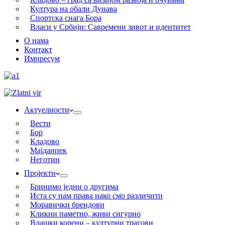
Култура на обали Дунава
Спортска снага Бора
Власи у Србији: Савремени зивот и идентитет
О нама
Контакт
Импресум
Актуелности
Вести
Бор
Кладово
Мајданпек
Неготин
Пројекти
Бринимо једни о другима
Иста су нам права иако смо различити
Моравички брендови
Кликни паметно, живи сигурно
Влашки корени – културни трагови