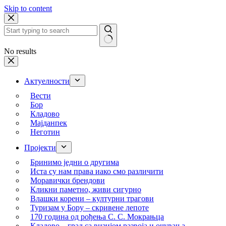
Skip to content
No results
Актуелности
Вести
Бор
Кладово
Мајданпек
Неготин
Пројекти
Бринимо једни о другима
Иста су нам права иако смо различити
Моравички брендови
Кликни паметно, живи сигурно
Влашки корени – културни трагови
Туризам у Бору – скривене лепоте
170 година од рођења С. С. Мокрањца
Кладово – град са визијом развоја и очувања