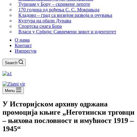
Туризам у Бору – скривене лепоте
170 година од рођења С. С. Мокрањца
Кладово – град са визијом развоја и очувања
Култура на обали Дунава
Спортска снага Бора
Власи у Србији: Савремени зивот и идентитет
О нама
Контакт
Импресум
Search
Menu
У Историјском архиву одржана
промоција књиге „Неготински трговци
– њихова пословност и имућност 1919 –
1945“