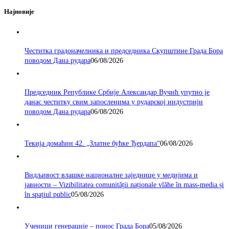
Најновије
Честитка градоначелника и председника Скупштине Града Бора
поводом Дана рудара
06/08/2026
Председник Републике Србије Александар Вучић упутио је
данас честитку свим запосленима у рударској индустрији
поводом Дана рудара
06/08/2026
Текија домаћин 42. „Златне бућке Ђердапа“
06/08/2026
Видљивост влашке националне заједнице у медијима и
јавности – Vizibilitatea comunității naționale vlăhe în mass-media și
în spațiul public
05/08/2026
Ученици генерације – понос Града Бора
05/08/2026