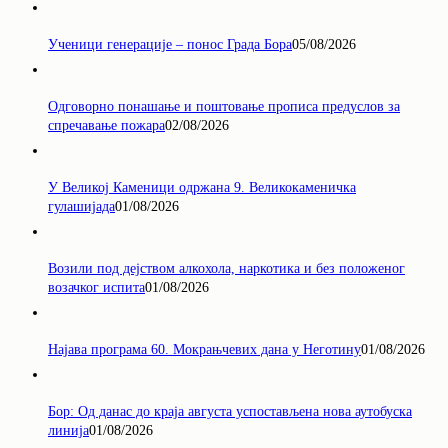
Ученици генерације – понос Града Бора
05/08/2026
Одговорно понашање и поштовање прописа предуслов за
спречавање пожара
02/08/2026
У Великој Каменици одржана 9. Великокаменичка
гулашијада
01/08/2026
Возили под дејством алкохола, наркотика и без положеног
возачког испита
01/08/2026
Најава програма 60. Мокрањчевих дана у Неготину
01/08/2026
Бор: Од данас до краја августа успостављена нова аутобуска
линија
01/08/2026