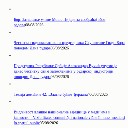
Бор: Затварање улице Моше Пијаде за саобраћај због
радова
08/08/2026
Честитка градоначелника и председника Скупштине Града Бора
поводом Дана рудара
06/08/2026
Председник Републике Србије Александар Вучић упутио је
данас честитку свим запосленима у рударској индустрији
поводом Дана рудара
06/08/2026
Текија домаћин 42. „Златне бућке Ђердапа“
06/08/2026
Видљивост влашке националне заједнице у медијима и
јавности – Vizibilitatea comunității naționale vlăhe în mass-media și
în spațiul public
05/08/2026