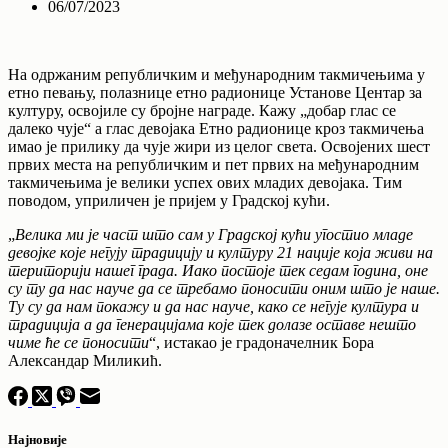
06/07/2023
На одржаним републичким и међународним такмичењима у
етно певању, полазнице етно радионице Установе Центар за
културу, освојиле су бројне награде. Кажу „добар глас се
далеко чује“ а глас девојака Етно радионице кроз такмичења
имао је прилику да чује жири из целог света. Освојених шест
првих места на републичким и пет првих на међународним
такмичењима је велики успех ових младих девојака. Тим
поводом, уприличен је пријем у Градској кући.
„
Велика ми је част што сам у Градској кући угостио младе
девојке које негују традицију и културу 21 нације која живи на
територији нашег града. Иако постоје тек седам година, оне
су ту да нас науче да се требамо поносити оним што је наше.
Ту су да нам покажу и да нас науче, како се негује култура и
традиција а да генерацијама које тек долазе оставе нешто
чиме ће се поносити
“, истакао је градоначелник Бора
Александар Миликић.
Најновије