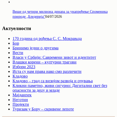
Више од четири милиона динара за унапређење Споменика
природе „Бледерија“
04/07/2026
Актуелности
170 година од рођења С. С. Мокрањца
Бор
Бринимо једни о другима
Вести
Власи у Србији: Савремени зивот и идентитет
Влашки корени – културни трагови
Избори 2023
Иста су нам права иако смо различити
Кладово
Кладово – град са визијом развоја и очувања
Кликни паметно, живи сигурно: Дигитални свет без
опасности за децу и младе
Мајданпек
Неготин
Пројекти
Туризам у Бору – скривене лепоте