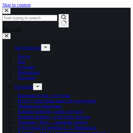
Skip to content
No results
Актуелности
Вести
Бор
Кладово
Мајданпек
Неготин
Пројекти
Бринимо једни о другима
Иста су нам права иако смо различити
Моравички брендови
Кликни паметно, живи сигурно
Влашки корени – културни трагови
Туризам у Бору – скривене лепоте
170 година од рођења С. С. Мокрањца
Кладово – град са визијом развоја и очувања