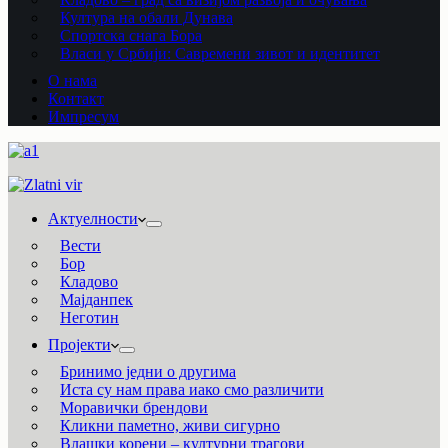
Култура на обали Дунава
Спортска снага Бора
Власи у Србији: Савремени зивот и идентитет
О нама
Контакт
Импресум
Актуелности
Вести
Бор
Кладово
Мајданпек
Неготин
Пројекти
Бринимо једни о другима
Иста су нам права иако смо различити
Моравички брендови
Кликни паметно, живи сигурно
Влашки корени – културни трагови