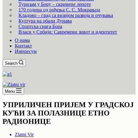
Туризам у Бору – скривене лепоте
170 година од рођења С. С. Мокрањца
Кладово – град са визијом развоја и очувања
Култура на обали Дунава
Спортска снага Бора
Власи у Србији: Савремени зивот и идентитет
О нама
Контакт
Импресум
Search
Menu
УПРИЛИЧЕН ПРИЈЕМ У ГРАДСКОЈ
КУЋИ ЗА ПОЛАЗНИЦЕ ЕТНО
РАДИОНИЦЕ
Zlatni Vir