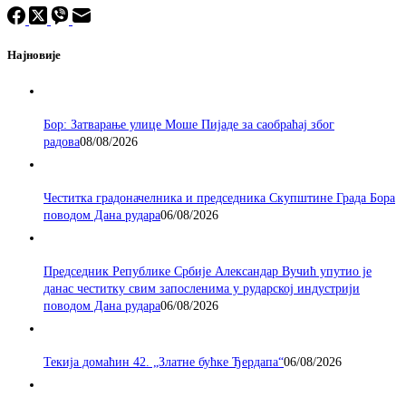
Најновије
Бор: Затварање улице Моше Пијаде за саобраћај због
радова
08/08/2026
Честитка градоначелника и председника Скупштине Града Бора
поводом Дана рудара
06/08/2026
Председник Републике Србије Александар Вучић упутио је
данас честитку свим запосленима у рударској индустрији
поводом Дана рудара
06/08/2026
Текија домаћин 42. „Златне бућке Ђердапа“
06/08/2026