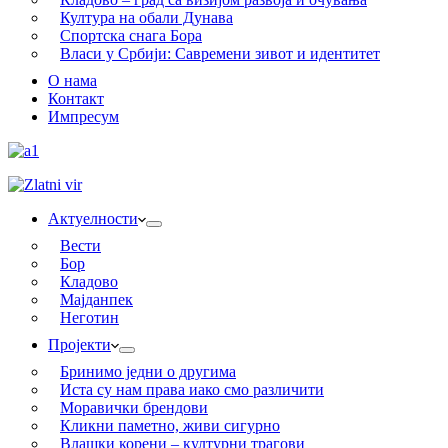
Култура на обали Дунава
Спортска снага Бора
Власи у Србији: Савремени зивот и идентитет
О нама
Контакт
Импресум
Актуелности
Вести
Бор
Кладово
Мајданпек
Неготин
Пројекти
Бринимо једни о другима
Иста су нам права иако смо различити
Моравички брендови
Кликни паметно, живи сигурно
Влашки корени – културни трагови