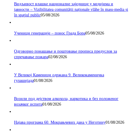
Видљивост влашке националне заједнице у медијима и
јавности – Vizibilitatea comunității naționale vlăhe în mass-media și
în spațiul public
05/08/2026
Ученици генерације – понос Града Бора
05/08/2026
Одговорно понашање и поштовање прописа предуслов за
спречавање пожара
02/08/2026
У Великој Каменици одржана 9. Великокаменичка
гулашијада
01/08/2026
Возили под дејством алкохола, наркотика и без положеног
возачког испита
01/08/2026
Најава програма 60. Мокрањчевих дана у Неготину
01/08/2026