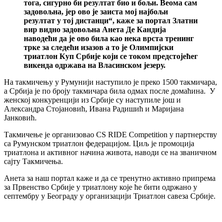
тога, сигурно би резултат био и бољи. Веома сам
задовољна, јер ово је заиста мој најбољи
резултат у тој дистанци“, каже за портал Златни
вир видно задовољна Анета Де Кандија
наводећи да је ово била као нека врста тренинг
трке за следећи изазов а то је Олимпијски
триатлон Куп Србије који се током предстојећег
викенда одржава на Власинском језеру.
На такмичењу у Румунији наступило је преко 1500 такмичара,
а Србија је по броју такмичара била одмах после домаћина. У
женској конкуренцији из Србије су наступиле још и
Александра Стојановић, Ивана Радишић и Маријана
Јанковић.
Такмичење је организовао CS RIDE Competition у партнерству
са Румунском триатлон федерацијом. Циљ је промоција
триатлона и активног начина живота, наводи се на званичном
сајту Такмичења.
Анета за наш портал каже и да се тренутно активно припрема
за Првенство Србије у триатлону које ће бити одржано у
септембру у Београду у организацији Триатлон савеза Србије.