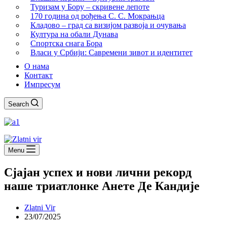
Туризам у Бору – скривене лепоте
170 година од рођења С. С. Мокрањца
Кладово – град са визијом развоја и очувања
Култура на обали Дунава
Спортска снага Бора
Власи у Србији: Савремени зивот и идентитет
О нама
Контакт
Импресум
Search
Menu
Сјајан успех и нови лични рекорд
наше триатлонке Анете Де Кандије
Zlatni Vir
23/07/2025