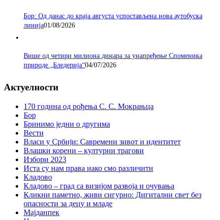
Бор: Од данас до краја августа успостављена нова аутобуска
линија
01/08/2026
Више од четири милиона динара за унапређење Споменика
природе „Бледерија“
04/07/2026
Актуелности
170 година од рођења С. С. Мокрањца
Бор
Бринимо једни о другима
Вести
Власи у Србији: Савремени зивот и идентитет
Влашки корени – културни трагови
Избори 2023
Иста су нам права иако смо различити
Кладово
Кладово – град са визијом развоја и очувања
Кликни паметно, живи сигурно: Дигитални свет без
опасности за децу и младе
Мајданпек