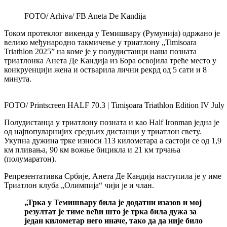
FOTO/ Arhiva/ FB Aneta De Kandija
Током протеклог викенда у Темишвару (Румунија) одржано је
велико међународно такмичење у триатлону „Timisoara
Triathlon 2025” на коме је у полудистанци наша позната
триатлонка Анета Де Кандија из Бора освојила треће место у
конкруенцији жена и остварила лични рекрд од 5 сати и 8
минута.
FOTO/ Printscreen HALF 70.3 | Timișoara Triathlon Edition IV July
Полудистанца у триатлону позната и као Half Ironman једна је
од најпопуларнијих средњих дистанци у триатлон свету.
Укупна дужина трке износи 113 километара а састоји се од 1,9
км пливања, 90 км вожње бицикла и 21 км трчања
(полумаратон).
Репрезентативка Србије, Анета Де Кандија наступила је у име
Триатлон клуба „Олимпиjа“ чији је и члан.
„Трка у Темишвару била је додатни изазов и мој
резултат је тиме већи што је трка била дужа за
један километар него иначе, тако да да није било