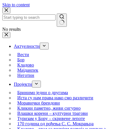
Skip to content
No results
Актуелности
Вести
Бор
Кладово
Мајданпек
Неготин
Пројекти
Бринимо једни о другима
Иста су нам права иако смо различити
Моравички брендови
Кликни паметно, живи сигурно
Влашки корени – културни трагови
Туризам у Бору – скривене лепоте
170 година од рођења С. С. Мокрањца
Кладово – град са визијом развоја и очувања