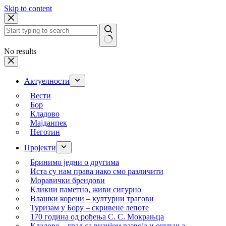
Skip to content
No results
Актуелности
Вести
Бор
Кладово
Мајданпек
Неготин
Пројекти
Бринимо једни о другима
Иста су нам права иако смо различити
Моравички брендови
Кликни паметно, живи сигурно
Влашки корени – културни трагови
Туризам у Бору – скривене лепоте
170 година од рођења С. С. Мокрањца
Кладово – град са визијом развоја и очувања