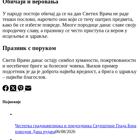
Обичаји и веровања
У народу постоји обичај да се на дан Светих Врача не раде
тешки послови, нарочито они који се тичу оштрих предмета,
како би се избегле повреде. Многе породице данас славе своју
породичну славу, а празнику се често приступа са вером у
исцељење и здравље.
Празник с поруком
Свети Врачи данас остају симбол хуманости, пожртвованости
и несебичне бриге за болесног човека. Њихов пример
подсетник је да је доброта највећа вредност, а брига о здрављу
– највећи благослов.
Најновије
Честитка градоначелника и председника Скупштине Града Бора
поводом Дана рудара
06/08/2026