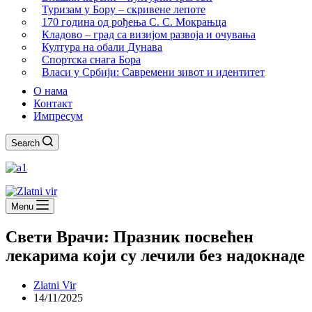
Туризам у Бору – скривене лепоте
170 година од рођења С. С. Мокрањца
Кладово – град са визијом развоја и очувања
Култура на обали Дунава
Спортска снага Бора
Власи у Србији: Савремени зивот и идентитет
О нама
Контакт
Импресум
Search
Menu
Свети Врачи: Празник посвећен
лекарима који су лечили без надокнаде
Zlatni Vir
14/11/2025