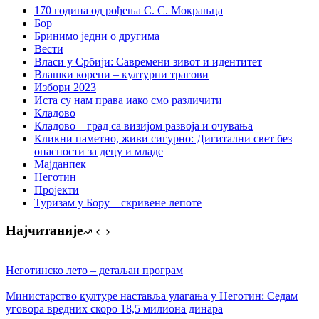
170 година од рођења С. С. Мокрањца
Бор
Бринимо једни о другима
Вести
Власи у Србији: Савремени зивот и идентитет
Влашки корени – културни трагови
Избори 2023
Иста су нам права иако смо различити
Кладово
Кладово – град са визијом развоја и очувања
Кликни паметно, живи сигурно: Дигитални свет без
опасности за децу и младе
Мајданпек
Неготин
Пројекти
Туризам у Бору – скривене лепоте
Најчитаније
Неготинско лето – детаљан програм
Министарство културе наставља улагања у Неготин: Седам
уговора вредних скоро 18,5 милиона динара