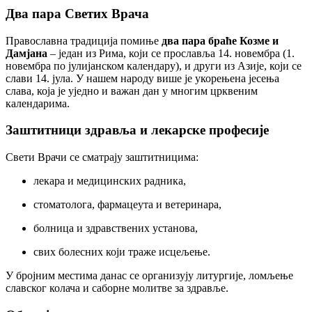
Два пара Светих Врача
Православна традиција помиње
два пара браће Козме и
Дамјана
– један из Рима, који се прославља 14. новембра (1.
новембра по јулијанском календару), и други из Азије, који се
слави 14. јула. У нашем народу више је укорењена јесења
слава, која је уједно и важан дан у многим црквеним
календарима.
Заштитници здравља и лекарске професије
Свети Врачи се сматрају заштитницима:
лекара и медицинских радника,
стоматолога, фармацеута и ветеринара,
болница и здравствених установа,
свих болесних који траже исцељење.
У бројним местима данас се организују литургије, ломљење
славског колача и саборне молитве за здравље.