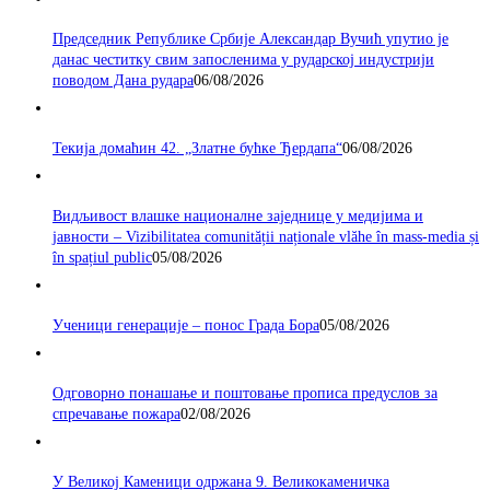
Председник Републике Србије Александар Вучић упутио је
данас честитку свим запосленима у рударској индустрији
поводом Дана рудара
06/08/2026
Текија домаћин 42. „Златне бућке Ђердапа“
06/08/2026
Видљивост влашке националне заједнице у медијима и
јавности – Vizibilitatea comunității naționale vlăhe în mass-media și
în spațiul public
05/08/2026
Ученици генерације – понос Града Бора
05/08/2026
Одговорно понашање и поштовање прописа предуслов за
спречавање пожара
02/08/2026
У Великој Каменици одржана 9. Великокаменичка