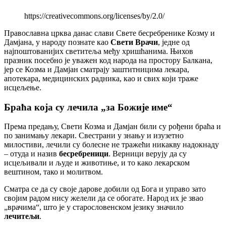
https://creativecommons.org/licenses/by/2.0/
Православна црква данас слави Свете бесребренике Козму и
Дамјана, у народу познате као
Свети Врачи
, једне од
најпоштованијих светитеља међу хришћанима. Њихов
празник посебно је уважен код народа на простору Балкана,
јер се Козма и Дамјан сматрају заштитницима лекара,
апотекара, медицинских радника, као и свих који траже
исцељење.
Браћа која су лечила „за Божије име“
Према предању, Свети Козма и Дамјан били су рођени браћа и
по занимању лекари. Свестрани у знању и изузетно
милостиви, лечили су болесне не тражећи никакву надокнаду
– отуда и назив
бесребреници
. Верници верују да су
исцељивали и људе и животиње, и то како лекарском
вештином, тако и молитвом.
Сматра се да су своје дарове добили од Бога и управо зато
својим радом нису желели да се обогате. Народ их је звао
„врачима“, што је у старословенском језику значило
лечитељи
.