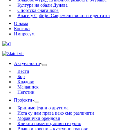
Култура на обали Дунава
Спортска снага Бора
Власи у Србији: Савремени зивот и идентитет
О нама
Контакт
Импресум
Актуелности
Вести
Бор
Кладово
Мајданпек
Неготин
Пројекти
Бринимо једни о другима
Иста су нам права иако смо различити
Моравички брендови
Кликни паметно, живи сигурно
Влашки корени – културни трагови