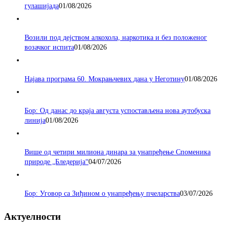
гулашијада
01/08/2026
Возили под дејством алкохола, наркотика и без положеног
возачког испита
01/08/2026
Најава програма 60. Мокрањчевих дана у Неготину
01/08/2026
Бор: Од данас до краја августа успостављена нова аутобуска
линија
01/08/2026
Више од четири милиона динара за унапређење Споменика
природе „Бледерија“
04/07/2026
Бор: Уговор са Зиђином о унапређењу пчеларства
03/07/2026
Актуелности