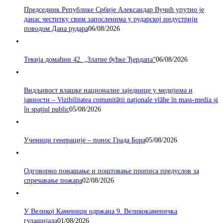
Председник Републике Србије Александар Вучић упутио је
данас честитку свим запосленима у рударској индустрији
поводом Дана рудара
06/08/2026
Текија домаћин 42. „Златне бућке Ђердапа“
06/08/2026
Видљивост влашке националне заједнице у медијима и
јавности – Vizibilitatea comunității naționale vlăhe în mass-media și
în spațiul public
05/08/2026
Ученици генерације – понос Града Бора
05/08/2026
Одговорно понашање и поштовање прописа предуслов за
спречавање пожара
02/08/2026
У Великој Каменици одржана 9. Великокаменичка
гулашијада
01/08/2026