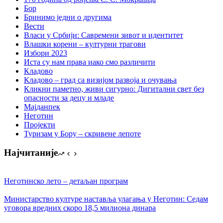
Бор
Бринимо једни о другима
Вести
Власи у Србији: Савремени зивот и идентитет
Влашки корени – културни трагови
Избори 2023
Иста су нам права иако смо различити
Кладово
Кладово – град са визијом развоја и очувања
Кликни паметно, живи сигурно: Дигитални свет без
опасности за децу и младе
Мајданпек
Неготин
Пројекти
Туризам у Бору – скривене лепоте
Најчитаније
Неготинско лето – детаљан програм
Министарство културе наставља улагања у Неготин: Седам
уговора вредних скоро 18,5 милиона динара