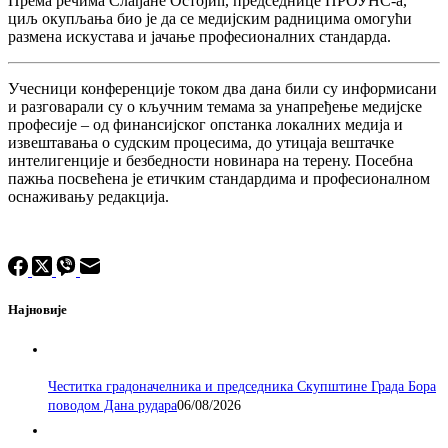
Према речима Слађане Остојић, председнице ПРОУНС-а,
циљ окупљања био је да се медијским радницима омогући
размена искустава и јачање професионалних стандарда.
Учесници конференције током два дана били су информисани
и разговарали су о кључним темама за унапређење медијске
професије – од финансијског опстанка локалних медија и
извештавања о судским процесима, до утицаја вештачке
интелигенције и безбедности новинара на терену. Посебна
пажња посвећена је етичким стандардима и професионалном
оснаживању редакција.
Најновије
Честитка градоначелника и председника Скупштине Града Бора
поводом Дана рудара
06/08/2026