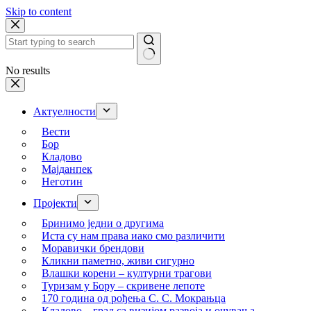
Skip to content
No results
Актуелности
Вести
Бор
Кладово
Мајданпек
Неготин
Пројекти
Бринимо једни о другима
Иста су нам права иако смо различити
Моравички брендови
Кликни паметно, живи сигурно
Влашки корени – културни трагови
Туризам у Бору – скривене лепоте
170 година од рођења С. С. Мокрањца
Кладово – град са визијом развоја и очувања