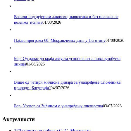
Возили под дејством алкохола, наркотика и без положеног
возачког испита
01/08/2026
Најава програма 60. Мокрањчевих дана у Неготину
01/08/2026
Бор: Од данас до краја августа успостављена нова аутобуска
линија
01/08/2026
Више од четири милиона динара за унапређење Споменика
природе „Бледерија“
04/07/2026
Бор: Уговор са Зиђином о унапређењу пчеларства
03/07/2026
Актуелности
170 година од рођења С. С. Мокрањца