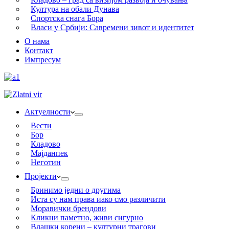
Култура на обали Дунава
Спортска снага Бора
Власи у Србији: Савремени зивот и идентитет
О нама
Контакт
Импресум
Актуелности
Вести
Бор
Кладово
Мајданпек
Неготин
Пројекти
Бринимо једни о другима
Иста су нам права иако смо различити
Моравички брендови
Кликни паметно, живи сигурно
Влашки корени – културни трагови