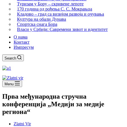
Туризам у Бору – скривене лепоте
170 година од рођења С. С. Мокрањца
Кладово – град са визијом развоја и очувања
Култура на обали Дунава
Спортска снага Бора
Власи у Србији: Савремени зивот и идентитет
О нама
Контакт
Импресум
Search
Menu
Прва међународна стручна
конференција „Медији за медије
региона“
Zlatni Vir