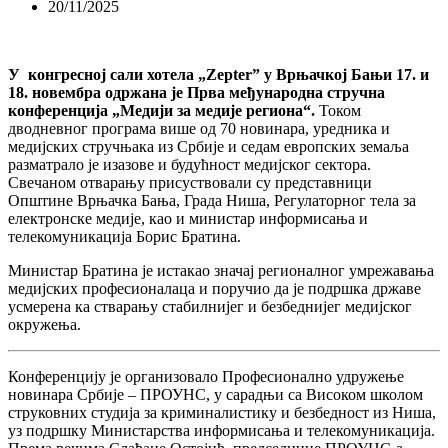
20/11/2025
У конгресној сали хотела „Zepter” у Врњачкој Бањи 17. и
18. новембра одржана је Прва међународна стручна
конференција „Медији за медије региона“.
Током
дводневног програма више од 70 новинара, уредника и
медијских стручњака из Србије и седам европских земаља
разматрало је изазове и будућност медијског сектора.
Свечаном отварању присуствовали су представници
Општине Врњачка Бања, Града Ниша, Регулаторног тела за
електронске медије, као и министар информисања и
телекомуникација Борис Братина.
Министар Братина је истакао значај регионалног умрежавања
медијских професионалаца и поручио да је подршка државе
усмерена ка стварању стабилнијег и безбеднијег медијског
окружења.
Конференцију је организовало Професионално удружење
новинара Србије – ПРОУНС, у сарадњи са Високом школом
струковних студија за криминалистику и безбедност из Ниша,
уз подршку Министарства информисања и телекомуникација.