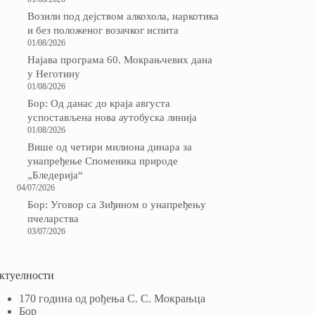
Возили под дејством алкохола, наркотика
и без положеног возачког испита
01/08/2026
Најава програма 60. Мокрањчевих дана
у Неготину
01/08/2026
Бор: Од данас до краја августа
успостављена нова аутобуска линија
01/08/2026
Више од четири милиона динара за
унапређење Споменика природе
„Бледерија“
04/07/2026
Бор: Уговор са Зиђином о унапређењу
пчеларства
03/07/2026
ктуелности
170 година од рођења С. С. Мокрањца
Бор