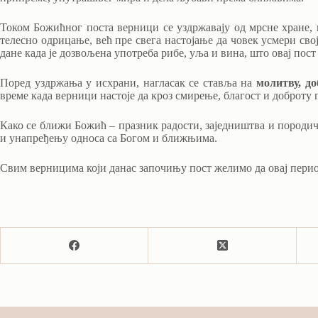
Током Божићног поста верници се уздржавају од мрсне хране, к
телесно одрицање, већ пре свега настојање да човек усмери сво
дане када је дозвољена употреба рибе, уља и вина, што овај по
Поред уздржања у исхрани, нагласак се ставља на
молитву, д
време када верници настоје да кроз смирење, благост и доброту
Како се ближи Божић – празник радости, заједништва и породич
и унапређењу односа са Богом и ближњима.
Свим верницима који данас започињу пост желимо да овај период