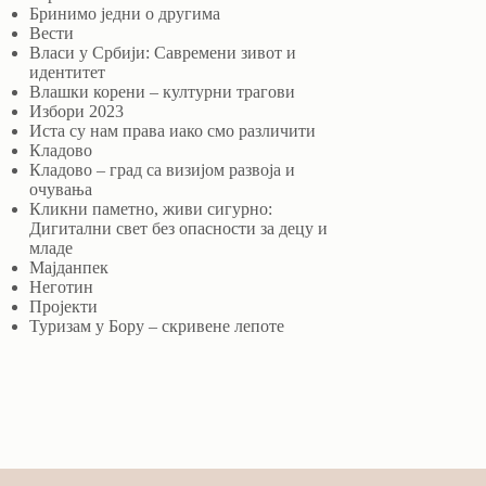
Бринимо једни о другима
Вести
Власи у Србији: Савремени зивот и
идентитет
Влашки корени – културни трагови
Избори 2023
Иста су нам права иако смо различити
Кладово
Кладово – град са визијом развоја и
очувања
Кликни паметно, живи сигурно:
Дигитални свет без опасности за децу и
младе
Мајданпек
Неготин
Пројекти
Туризам у Бору – скривене лепоте