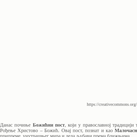
https://creativecommons.org/
Данас почиње
Божићни пост
, који у православној традицији 
Рођење Христово – Божић. Овај пост, познат и као
Малочасн
припреме, унутрашњег мира и дела љубави према ближњима.