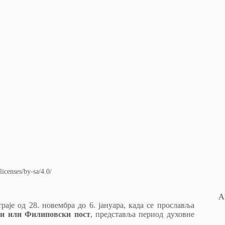
licenses/by-sa/4.0/
А
траје од 28. новембра до 6. јануара, када се прославља
и или Филиповски пост
, представља период духовне