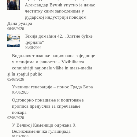
Александар Вучић упутио је данас
честитку свим запосленима у
рударској индустрији поводом
Дана рудара
06/08/2026
Текија домаћин 42. „Златне бућке
Ђердапа“
06/08/2026
Видљивост влашке националне заједнице
у медијима и јавности – Vizibilitatea
comunității naționale vlăhe în mass-media
și în spațiul public
05/08/2026
Ученици генерације – понос Града Бора
05/08/2026
Одговорно понашање и поштовање
прописа предуслов за спречавање
пожара
02/08/2026
У Великој Каменици одржана 9.
Великокаменичка гулашијада
01/08/2026