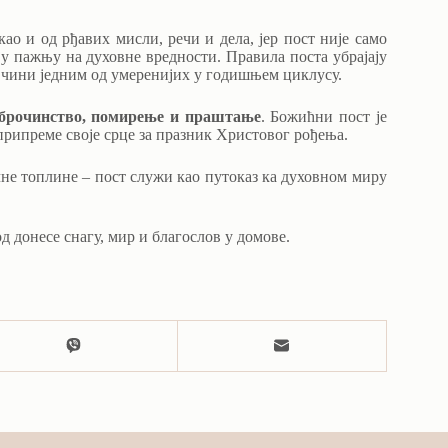
ао и од рђавих мисли, речи и дела, јер пост није само
ју пажњу на духовне вредности. Правила поста убрајају
ст чини једним од умеренијих у годишњем циклусу.
оброчинство, помирење и праштање
. Божићни пост је
 припреме своје срце за празник Христовог рођења.
не топлине – пост служи као путоказ ка духовном миру
 донесе снагу, мир и благослов у домове.