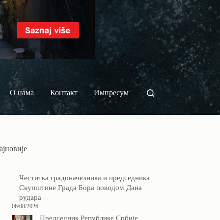
О нама
Контакт
Импресум
ајновије
Честитка градоначелника и председника
Скупштине Града Бора поводом Дана
рудара
06/08/2026
Председник Републике Србије