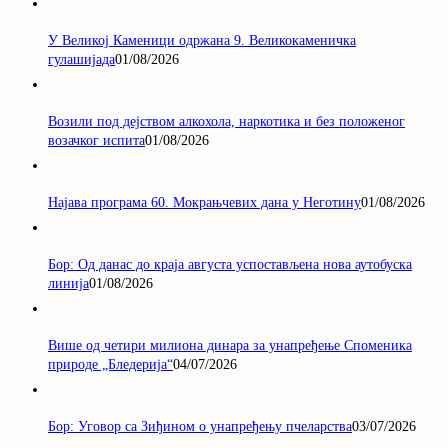
У Великој Каменици одржана 9. Великокаменичка
гулашијада
01/08/2026
Возили под дејством алкохола, наркотика и без положеног
возачког испита
01/08/2026
Најава програма 60. Мокрањчевих дана у Неготину
01/08/2026
Бор: Од данас до краја августа успостављена нова аутобуска
линија
01/08/2026
Више од четири милиона динара за унапређење Споменика
природе „Бледерија“
04/07/2026
Бор: Уговор са Зиђином о унапређењу пчеларства
03/07/2026