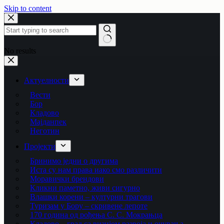
Skip to content
No results
Актуелности
Вести
Бор
Кладово
Мајданпек
Неготин
Пројекти
Бринимо једни о другима
Иста су нам права иако смо различити
Моравички брендови
Кликни паметно, живи сигурно
Влашки корени – културни трагови
Туризам у Бору – скривене лепоте
170 година од рођења С. С. Мокрањца
Кладово – град са визијом развоја и очувања