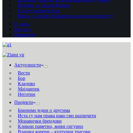
Култура на обали Дунава
Спортска снага Бора
Власи у Србији: Савремени зивот и идентитет
О нама
Контакт
Импресум
Актуелности
Вести
Бор
Кладово
Мајданпек
Неготин
Пројекти
Бринимо једни о другима
Иста су нам права иако смо различити
Моравички брендови
Кликни паметно, живи сигурно
Влашки корени – културни трагови