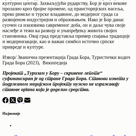
културни центар. Захваљујући рударству, Бор је кроз векове
пролазио кроз бројне промене, од праисторијских насеља,
преко римске и турске владавине, до модерног града са
развијеном индустријом и образовањем. Иако је Бор данас
суочен са изазовима савременог доба, он и даље чува своје
наслеђе и тежи ка развоју и унапређењу живота својих
становника. Овај град представља пример спајања традиције
и модернизације, као и важан симбол источно српске
привреде и културе.
Извор/ Званична презентација Града Бора, Туристички водич
Града Бора (2023), Википедија
Пројекат „Туризам у Бору – скривене лепоте“
суфинансиран је од стране Града Бора. Ставови изнети у
подржаном медијском пројекту нужно не изражавају
ставове органа који је доделио средства.
Најновије