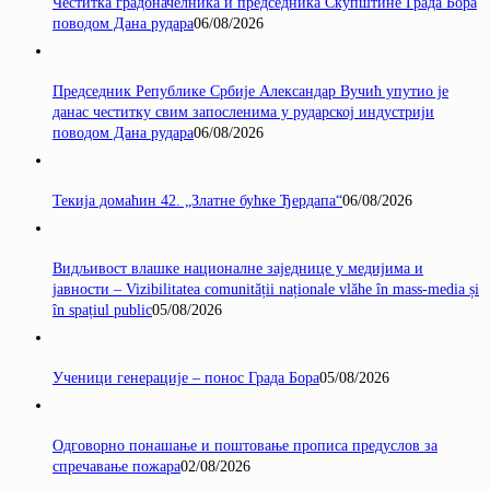
Честитка градоначелника и председника Скупштине Града Бора
поводом Дана рудара
06/08/2026
Председник Републике Србије Александар Вучић упутио је
данас честитку свим запосленима у рударској индустрији
поводом Дана рудара
06/08/2026
Текија домаћин 42. „Златне бућке Ђердапа“
06/08/2026
Видљивост влашке националне заједнице у медијима и
јавности – Vizibilitatea comunității naționale vlăhe în mass-media și
în spațiul public
05/08/2026
Ученици генерације – понос Града Бора
05/08/2026
Одговорно понашање и поштовање прописа предуслов за
спречавање пожара
02/08/2026