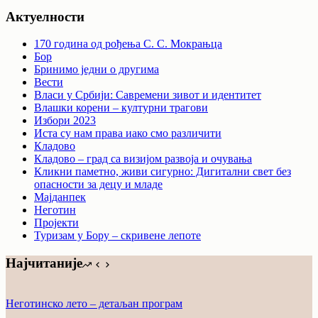
Актуелности
170 година од рођења С. С. Мокрањца
Бор
Бринимо једни о другима
Вести
Власи у Србији: Савремени зивот и идентитет
Влашки корени – културни трагови
Избори 2023
Иста су нам права иако смо различити
Кладово
Кладово – град са визијом развоја и очувања
Кликни паметно, живи сигурно: Дигитални свет без
опасности за децу и младе
Мајданпек
Неготин
Пројекти
Туризам у Бору – скривене лепоте
Најчитаније
Неготинско лето – детаљан програм