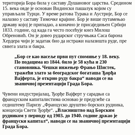
територија Бора била у саставу Душановог царства. Средином
15. века овде је основан Видински пашалук којим су
управљали Турци. У време ратова Турака и Аустрије, Бор се
налазио у саставу Тимочке крајине. Бор је више путамењао
државу којој је припадао, а коначно је присаједињен Србији
1833. године, од када га често посећује кнез Милош
Обреновић. Он је довео рударског стручњака Саса барона
Хердера чији је задатак био да истражи налазишта руде, пре
сввега злата и бакра.
„Бор се као насеље први пут спомиње у 18. веку.
По подацима из 1844. било је 58 кућа и 230
становника. Чешки инжењер Фрањо Шистек,
тражећи злато за београдског богаташа Ђорђа
Вајферта, је открио руду бакра“ наводи се на
званичној презентацији Града Бора.
Чувени индустријалац, Ђорђе Вајферт у сарадњи са
француским капиталистима основао је предузеће са
седиштему Паризу „Француско друштво борских рудника,
концесија Свети Ђорђе“.
„Власништво над Борским
рудником у периоду од 1903. до 1940. године држао је
француски капитал“, наводи се на званичној презентацији
Града Бора.