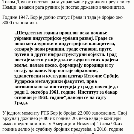
Током Другог светског рата управљање рудником преузели су
Немци, а након рата рудник је постао државно власништво.
Године 1947. Бор је добио статус Града и тада је бројао око
8000 становника.
„Шездесетих година прошлог века почиње
убрзани индустријско-урбани развој. Граде се
нови металуршки и индустријски капацитети,
отварају нови рудници, граде станови, пруге,
путеви и други инфраструктурни објекти. Град
постаје место у које долазе људи из свих крајева
земље, налазе посао, формирају породице и ту
остају да живе. Бор постаје образовни,
здравствени и културни центар Источне Србије.
Рударско металуршки факултет, прва
високошколска институција у граду, почео је да
ради 1. октобра 1961. године. Институт за бакар
основан је 1963. године“,наводи се на сајту
Града.
У једном моменту РТБ Бор је бројао 22.000 запослених. Свој
врхунац доживео је 80-их година 20. века када је концерн
имао представништва у Америци и Немачкој. Током 90-их
година делио је судбину бројних предузећа, а 2018. године