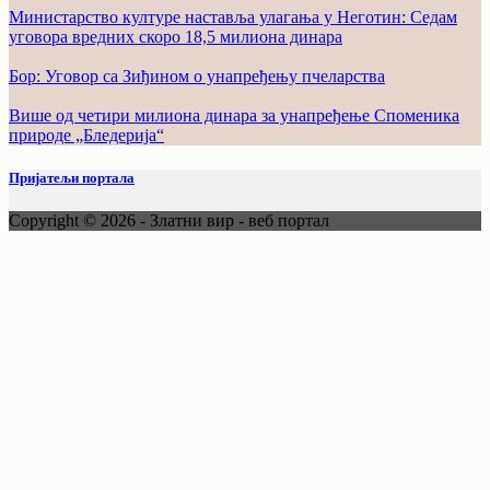
Министарство културе наставља улагања у Неготин: Седам
уговора вредних скоро 18,5 милиона динара
Бор: Уговор са Зиђином о унапређењу пчеларства
Више од четири милиона динара за унапређење Споменика
природе „Бледерија“
Пријатељи портала
Copyright © 2026 - Златни вир - веб портал