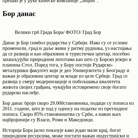
прешао је у руке кинеске компаније „Зиђин“.
Бор данас
Велики грб Града Бора/ ФОТО/ Град Бор
Данас је Бор симбол рударства у Србији. Иако су се услови
променили, град и даље живи у ритму рудника, уз настојања
да се развија и као образовни и туристички центар, посебно
захваљујући природним лепотама као што су Борско језеро и
планина Стол. Поред тога, у Бору постоји Рударско-
металуршки факултет који је део Универзитета у Београду и
важан је образовни центар за младе из целе Србије. Град се
развија у смеру модернизације и побољшања квалитета
живота својих грађана, чувајући истовремено своје богато
рударско наслеђе.
Бор данас броји скоро 29.000становника, подаци су пописа из
2011. године, што је пад у односу на податке из претходног
пописа. Скоро 85% становништва су Срби, а након њих
најбројинији су Власи, Роми и Македонци.
Историја Бора јасно показује како један мали крај, богат
природним ресурсима, може постати важан индустријски и