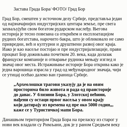
Застава Града Бора/ ФОТО/ Град Бор
Град Бор, смештен у источном делу Србије, представља један
од најзначајнијих индустријских центара земље, пре свега
захваљујући свом богатом рударском наслеђу. Његова
историја је тесно повезана са открићем и експлоатацијом
рудних богатстава, нарочито бакра, што је обликовало не само
привредни, већ и културни и друштвени развој овог краја.
Иако је као насеље постојао и пре индустријализације, прави
процват Бор доживљава почетком 20. века, када долазак
француске компаније и отварање рудника мењају изглед и
значај овог места. Истраживање историје Бора открива како је
једна варошица израсла у град од међународног значаја, чији
се утицај осећао далеко ван граница Србије.
„Археолошки трагови указују да је на овим
просторима било живота и рада од праисторије
до данас. У близини Бора, у Злотској пећини,
нађени су остаци првог насеља у овом крају
који датирају из времена од пре око 5000 годин
„,
каже се у Туристичкој мапи Бора.
Данашњом територијом Града Бора на преласку из старог у
нови век владали су Римљани, док је у раном Средњем веку