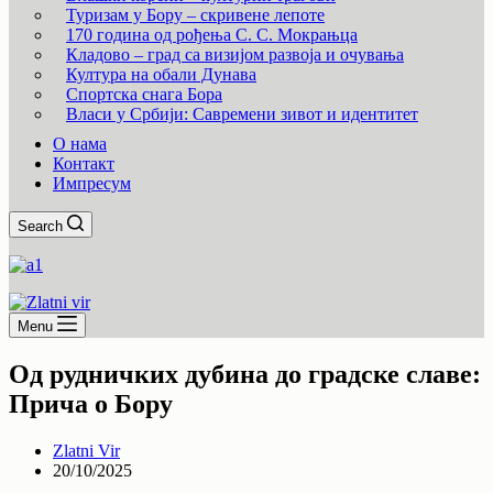
Туризам у Бору – скривене лепоте
170 година од рођења С. С. Мокрањца
Кладово – град са визијом развоја и очувања
Култура на обали Дунава
Спортска снага Бора
Власи у Србији: Савремени зивот и идентитет
О нама
Контакт
Импресум
Search
Menu
Од рудничких дубина до градске славе:
Прича о Бору
Zlatni Vir
20/10/2025