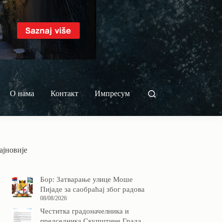
О нама
Контакт
Импресум
ајновије
Бор: Затварање улице Моше
Пијаде за саобраћај због радова
08/08/2026
Честитка градоначелника и
председника Скупштине Града