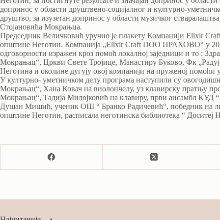
Неготин, за постигнуте резултате и значајан допринос у области
допринос у области друштвено-социјалног и културно-уметничк
друштвo, за изузетан допринос у области музичког стваралаштв
Стојановића Мокрањца.
Председник Величковић уручио је плакету Компанији Elixir Craft
општине Неготин. Компанија „Еlixir Craft DOO ПРАХОВО“ у 202
одговорности изражен кроз помоћ локалној заједници и то : Зд
Мокрањац“, Цркви Свете Тројице, Манастиру Буково, Фк „Радује
Неготина и околине дугују овој компанији на пруженој помоћи у
У културно- уметничком делу програма наступили су овогодиш
Мокрањац“, Хана Ковач на виолoнчелу, уз клавирску пратњу пр
Мокрањац“, Тадија Милојковић на клавиру, први ансамбл КУД 
Душан Мишић, ученик ОШ “ Бранко Радичевић“, победник на лит
општине Неготин, расписала неготинска библиотека “ Доситеј 
Најчитаније