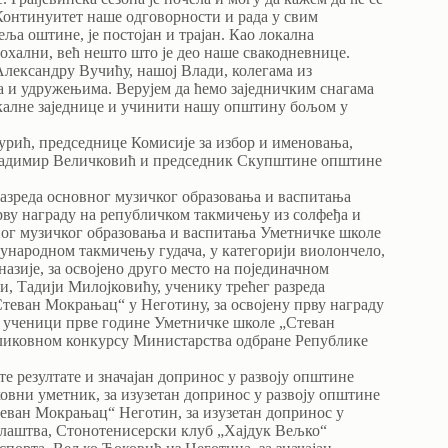
 Континуитет наше одговорности и рада у свим
а оштине, је постојан и трајан. Као локална
похални, већ нешто што је део наше свакодневнице.
лександру Вучићу, нашој Влади, колегама из
а и удружењима. Верујем да ћемо заједничким снагама
окалне заједнице и учинити нашу општину бољом у
Курић, председнице Комисије за избор и именовања,
ладимир Величковић и председник Скупштине општине
азреда основног музичког образовања и васпитања
рву награду на републичком такмичењу из солфеђа и
вног музичког образовања и васпитања Уметничке школе
ђународном такмичењу гудача, у категорији виолончелo,
зије, за освојено друго место на појединачном
и, Тадији Милојковићу, ученику трећег разреда
теван Мокрањац“ у Неготину, за освојену прву награду
 ученици прве године Уметничке школе „Стеван
 ликовном конкурсу Министарства одбране Републике
е резултате и значајан допринос у развоју општине
ковни уметник, за изузетан допринос у развоју општине
еван Мокрањац“ Неготин, за изузетан допринос у
алаштва, Стонотенисерски клуб „Хајдук Вељко“