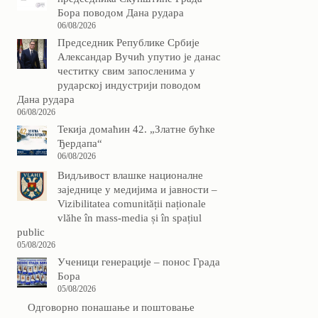
Бора поводом Дана рудара
06/08/2026
Председник Републике Србије
Александар Вучић упутио је данас
честитку свим запосленима у
рударској индустрији поводом
Дана рудара
06/08/2026
Текија домаћин 42. „Златне бућке
Ђердапа“
06/08/2026
Видљивост влашке националне
заједнице у медијима и јавности –
Vizibilitatea comunității naționale
vlăhe în mass-media și în spațiul
public
05/08/2026
Ученици генерације – понос Града
Бора
05/08/2026
Одговорно понашање и поштовање