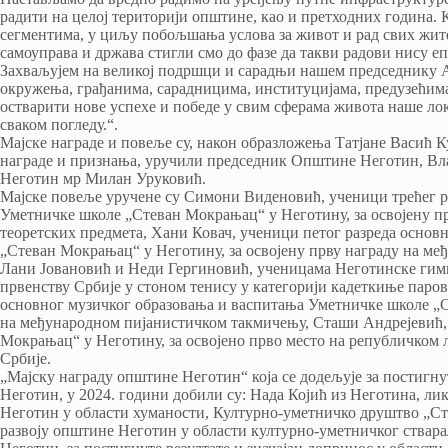
радити на целој територији општине, као и претходних година.
сегментима, у циљу побољшања услова за живот и рад свих житељ
самоуправа и држава стигли смо до фазе да такви радови нису е
Захваљујем на великој подршци и сарадњи нашем председнику А
окружења, грађанима, сарадницима, институцијама, предузећим
остварити нове успехе и победе у свим сферама живота наше л
сваком погледу.“.
Мајске награде и повеље су, након образложења Татјане Васић 
награде и признања, уручили председник Општине Неготин, В
Неготин мр Милан Уруковић.
Мајске повеље уручене су Симони Виденовић, ученици трећег р
Уметничке школе „Стеван Мокрањац“ у Неготину, за освојену п
теоретских предмета, Хани Ковач, ученици петог разреда осно
„Стеван Мокрањац“ у Неготину, за освојену прву награду на ме
Лани Јовановић и Неди Гергиновић, ученицама Неготинске гимна
првенству Србије у стоном тенису у категорији кадеткиње паров
основног музичког образовања и васпитања Уметничке школе „С
на међународном пијанистичком такмичењу, Сташи Андрејевић,
Мокрањац“ у Неготину, за освојено прво место на републичком
Србије.
„Мајску награду општине Неготин“ која се додељује за постигнут
Неготин, у 2024. години добили су: Нада Којић из Неготина, ли
Неготин у области хуманости, Културно-уметничко друштво „Ст
развоју општине Неготин у области културно-уметничког ствар