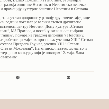
 спорта, Вељко Ђоковић из Неготина, за значајан
ог развоја општине Неготин, и Неготинско певачко
а и промоцију културне баштине Неготина и Стевана
, за изузетан допринос у развоју друштвене заједнице
4. години показала је велики степен друштвене
равственом центру Неготин, Дому културе „Стеван
вац“, МЗ Прахово, а посебну захвалност грађани
 гашењу пожара на градској депонији у Неготину.
њи добитници мајских признања: ученица УШ “ Стеван
офесора Предрага Грујића, ученик УШ “ Стеван
“ Стеван Мокрањац“, Неготинско певачко друштво и
ерарном конкурсу који је поводом 12. маја, Дана
Новаковић“.