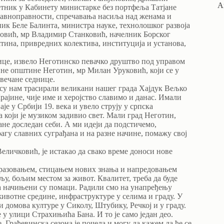
А
ветник у Кабинету министарке без портфеља Татјане
равноправности, спречавања насиља над женама и
ик Беле Балинта, министра науке, технолошког развоја
новић, мр Владимир Станковић, начелник Борског
ина, привредних колектива, институција и установа,
нице, извело Неготинско певачко друштво под управом
не општине Неготин, мр Милан Уруковић, који се у
вечане седнице.
 су нам трасирали великани нашег града Хајдук Вељко
рајине, чије име и херојство славимо и данас. Имали
је у Србији 19. века и увело струју у српска
који је музиком задивио свет. Мали град Неготин,
не доследан себи. А ми идеји да подстичемо,
рагу славних суграђана и на разне начине, помажу свој
личковић, је истакао да свако време доноси нове
 образовањем, стицањем нових знања и напредовањем
мљу, бољим местом за живот. Квалитет, треба да буде
ма начињени су помаци. Радили смо на унапређењу
животне средине, инфраструктуре у селима и граду. У
и домова културе у Сиколу, Штубику, Речкој и у граду.
 улици Страхињића Бана. И то је само један део.
Грађевинска сезона је почела и могу да кажем да ће се