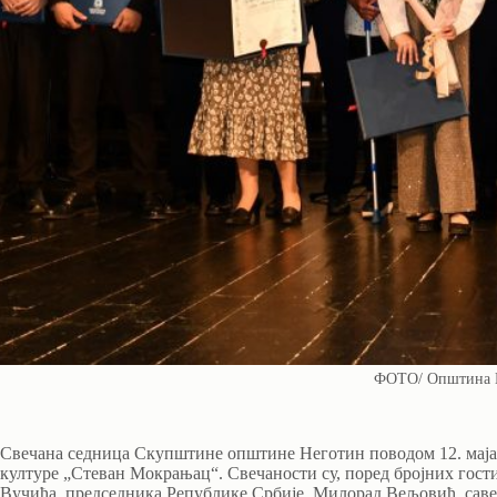
ФОТО/ Општина 
Свечана седница Скупштине општине Неготин поводом 12. маја 
културе „Стеван Мокрањац“. Свечаности су, поред бројних гости
Вучића, председника Републике Србије, Милорад Вељовић, саве