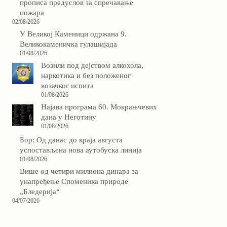
прописа предуслов за спречавање
пожара
02/08/2026
У Великој Каменици одржана 9.
Великокаменичка гулашијада
01/08/2026
Возили под дејством алкохола,
наркотика и без положеног
возачког испита
01/08/2026
Најава програма 60. Мокрањчевих
дана у Неготину
01/08/2026
Бор: Од данас до краја августа
успостављена нова аутобуска линија
01/08/2026
Више од четири милиона динара за
унапређење Споменика природе
„Бледерија“
04/07/2026