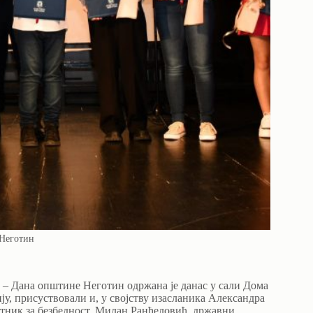
Неготин
– Дана општине Неготин одржана је данас у сали Дома
ју, присуствовали и, у својству изасланика Александра
тник за безбедност, Милан Ранђеловић, државни