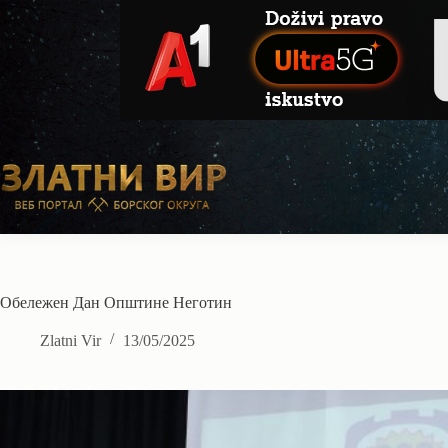
Skip
to
content
Обележен Дан Општине Неготин
Zlatni Vir
13/05/2025