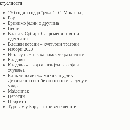
ктуелности
170 година од рођења С. С. Мокрањца
Бор
Бринимо једни о другима
Вести
Власи у Србији: Савремени зивот и
идентитет
Влашки корени – културни трагови
Избори 2023
Иста су нам права иако смо различити
Кладово
Кладово – град са визијом развоја и
очувања
Кликни паметно, живи сигурно:
Дигитални свет без опасности за децу и
младе
Мајданпек
Неготин
Пројекти
Туризам у Бору – скривене лепоте