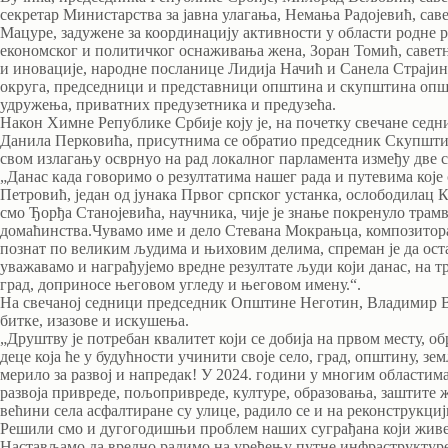
секретар Министарства за јавна улагања, Немања Радојевић, са
Мацуре, задужене за координацију активности у области родне 
економског и политичког оснаживања жена, Зоран Томић, саветн
и иновације, народне посланице Лидија Начић и Санела Страји
округа, председници и представници општина и скупштина општ
удружења, приватних предузетника и предузећа.
Након Химне Републике Србије коју је, на почетку свечане сед
Данила Перковића, присутнима се обратио председник Скупшти
свом излагању осврнуо на рад локалног парламента између две с
„Данас када говоримо о резултатима нашег рада и путевима које
Петровић, један од јунака Првог српског устанка, ослободилац К
смо Ђорђа Станојевића, научника, чије је знање покренуло трамва
домаћинства.Чувамо име и дело Стевана Мокрањца, композитора 
познат по великим људима и њиховим делима, спреман је да оста
уважавамо и награђујемо вредне резултате људи који данас, на т
град, доприносе његовом угледу и његовом имену.“.
На свечаној седници председник Општине Неготин, Владимир Ве
битке, изазове и искушења.
„Друштву је потребан квалитет који се добија на првом месту,
деце која ће у будућности учинити своје село, град, општину, зе
мерило за развој и напредак! У 2024. години у многим области
развоја привреде, пољопривреде, културе, образовања, заштите 
већини села асфалтиране су улице, радило се и на реконструкциј
Решили смо и дугогодишњи проблем наших суграђана који живе у
Настављамо да вредно радимо на уређењу путне инфраструктуре. 