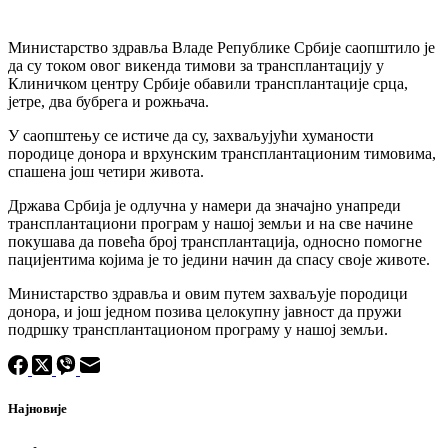
Министарство здравља Владе Републике Србије саопштило је
да су током овог викенда тимови за трансплантацију у
Клиничком центру Србије обавили трансплантације срца,
јетре, два бубрега и рожњача.
У саопштењу се истиче да су, захваљујући хуманости
породице донора и врхунским трансплантационим тимовима,
спашена још четири живота.
Држава Србија је одлучна у намери да значајно унапреди
трансплантациони програм у нашој земљи и на све начине
покушава да повећа број трансплантација, односно помогне
пацијентима којима је то једини начин да спасу своје животе.
Министарство здравља и овим путем захваљује породици
донора, и још једном позива целокупну јавност да пружи
подршку трансплантационом програму у нашој земљи.
Најновије