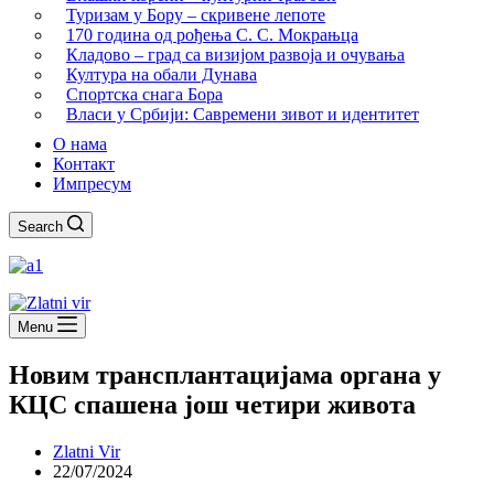
Туризам у Бору – скривене лепоте
170 година од рођења С. С. Мокрањца
Кладово – град са визијом развоја и очувања
Култура на обали Дунава
Спортска снага Бора
Власи у Србији: Савремени зивот и идентитет
О нама
Контакт
Импресум
Search
Menu
Новим трансплантацијама органа у
КЦС спашена још четири живота
Zlatni Vir
22/07/2024