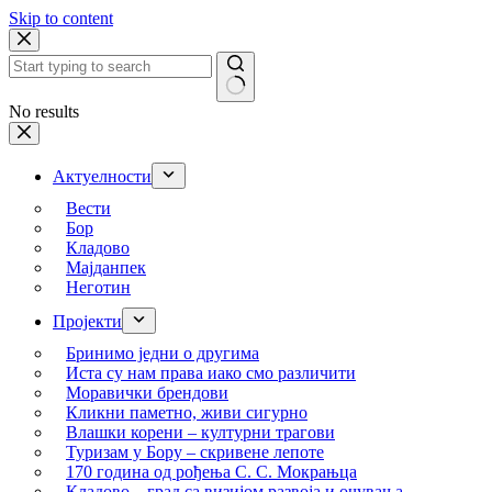
Skip to content
No results
Актуелности
Вести
Бор
Кладово
Мајданпек
Неготин
Пројекти
Бринимо једни о другима
Иста су нам права иако смо различити
Моравички брендови
Кликни паметно, живи сигурно
Влашки корени – културни трагови
Туризам у Бору – скривене лепоте
170 година од рођења С. С. Мокрањца
Кладово – град са визијом развоја и очувања