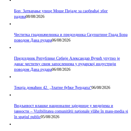
Бор: Затварање улице Моше Пијаде за саобраћај због
радова
08/08/2026
Честитка градоначелника и председника Скупштине Града Бора
поводом Дана рудара
06/08/2026
Председник Републике Србије Александар Вучић упутио је
данас честитку свим запосленима у рударској индустрији
поводом Дана рудара
06/08/2026
Текија домаћин 42. „Златне бућке Ђердапа“
06/08/2026
Видљивост влашке националне заједнице у медијима и
јавности – Vizibilitatea comunității naționale vlăhe în mass-media și
în spațiul public
05/08/2026