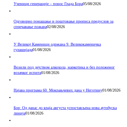
Ученици генерације – понос Града Бора
05/08/2026
Одговорно понашање и поштовање прописа предуслов за
спречавање пожара
02/08/2026
У Великој Каменици одржана 9. Великокаменичка
гулашијада
01/08/2026
Возили под дејством алкохола, наркотика и без положеног
возачког испита
01/08/2026
Најава програма 60. Мокрањчевих дана у Неготину
01/08/2026
Бор: Од данас до краја августа успостављена нова аутобуска
линија
01/08/2026