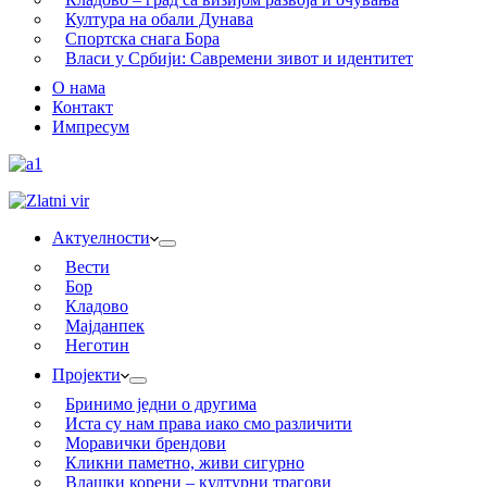
Култура на обали Дунава
Спортска снага Бора
Власи у Србији: Савремени зивот и идентитет
О нама
Контакт
Импресум
Актуелности
Вести
Бор
Кладово
Мајданпек
Неготин
Пројекти
Бринимо једни о другима
Иста су нам права иако смо различити
Моравички брендови
Кликни паметно, живи сигурно
Влашки корени – културни трагови