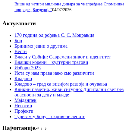
Више од четири милиона динара за унапређење Споменика
природе „Бледерија“
04/07/2026
Актуелности
170 година од рођења С. С. Мокрањца
Бор
Бринимо једни о другима
Вести
Власи у Србији: Савремени зивот и идентитет
Влашки корени – културни трагови
Избори 2023
Иста су нам права иако смо различити
Кладово
Кладово – град са визијом развоја и очувања
Кликни паметно, живи сигурно: Дигитални свет без
опасности за децу и младе
Мајданпек
Неготин
Пројекти
Туризам у Бору – скривене лепоте
Најчитаније