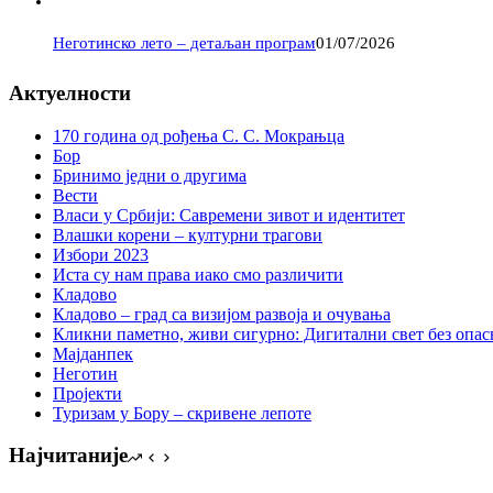
Неготинско лето – детаљан програм
01/07/2026
Актуелности
170 година од рођења С. С. Мокрањца
Бор
Бринимо једни о другима
Вести
Власи у Србији: Савремени зивот и идентитет
Влашки корени – културни трагови
Избори 2023
Иста су нам права иако смо различити
Кладово
Кладово – град са визијом развоја и очувања
Кликни паметно, живи сигурно: Дигитални свет без опасн
Мајданпек
Неготин
Пројекти
Туризам у Бору – скривене лепоте
Најчитаније