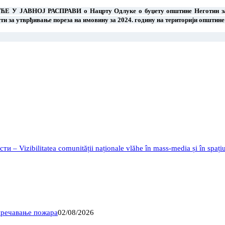
ЋЕ У ЈАВНОЈ РАСПРАВИ о
Нацрту Одлуке о буџету општине Неготи
ти за утврђивање пореза на имовину за
2024
. годину на територији општине
 Vizibilitatea comunității naționale vlăhe în mass-media și în spațiu
пречавање пожара
02/08/2026