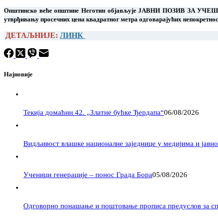
Општинско веће општине Неготин
објављује
ЈАВНИ ПОЗИВ ЗА УЧЕШ
утврђивању
просечних цена квадратног метра одговарајућих непокретнос
ДЕТАЉНИЈЕ:
ЛИНК
Најновије
Текија домаћин 42. „Златне бућке Ђердапа“
06/08/2026
Видљивост влашке националне заједнице у медијима и јавности –
Ученици генерације – понос Града Бора
05/08/2026
Одговорно понашање и поштовање прописа предуслов за с