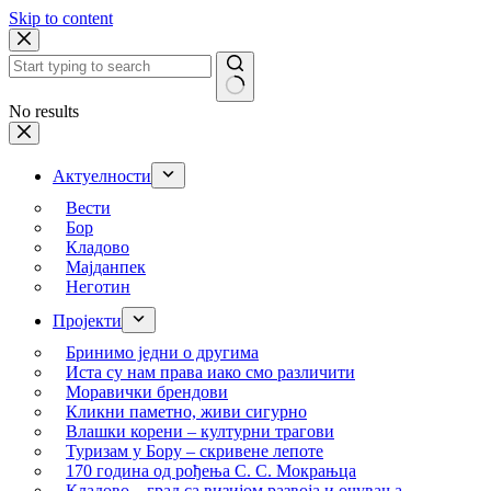
Skip to content
No results
Актуелности
Вести
Бор
Кладово
Мајданпек
Неготин
Пројекти
Бринимо једни о другима
Иста су нам права иако смо различити
Моравички брендови
Кликни паметно, живи сигурно
Влашки корени – културни трагови
Туризам у Бору – скривене лепоте
170 година од рођења С. С. Мокрањца
Кладово – град са визијом развоја и очувања