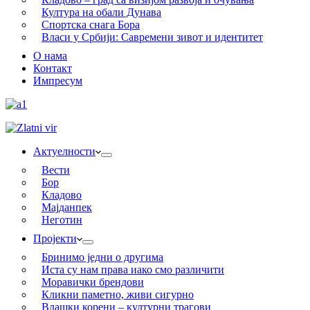
Култура на обали Дунава
Спортска снага Бора
Власи у Србији: Савремени зивот и идентитет
О нама
Контакт
Импресум
Актуелности
Вести
Бор
Кладово
Мајданпек
Неготин
Пројекти
Бринимо једни о другима
Иста су нам права иако смо различити
Моравички брендови
Кликни паметно, живи сигурно
Влашки корени – културни трагови