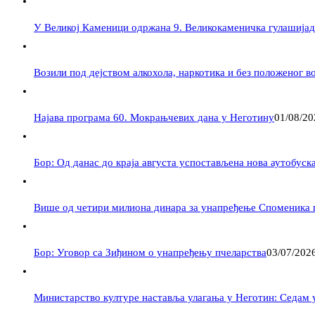
У Великој Каменици одржана 9. Великокаменичка гулашијад
Возили под дејством алкохола, наркотика и без положеног в
Најава програма 60. Мокрањчевих дана у Неготину
01/08/20
Бор: Од данас до краја августа успостављена нова аутобуска
Више од четири милиона динара за унапређење Споменика 
Бор: Уговор са Зиђином о унапређењу пчеларства
03/07/202
Министарство културе наставља улагања у Неготин: Седам 