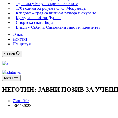
Туризам у Бору – скривене лепоте
170 година од рођења С. С. Мокрањца
Кладово – град са визијом развоја и очувања
Култура на обали Дунава
Спортска снага Бора
Власи у Србији: Савремени зивот и идентитет
О нама
Контакт
Импресум
Search
Menu
НЕГОТИН: ЈАВНИ ПОЗИВ ЗА УЧЕШ
Zlatni Vir
06/11/2023