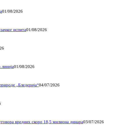
а
01/08/2026
озачког испита
01/08/2026
26
 линија
01/08/2026
природе „Бледерија“
04/07/2026
6
уговора вредних скоро 18,5 милиона динара
03/07/2026