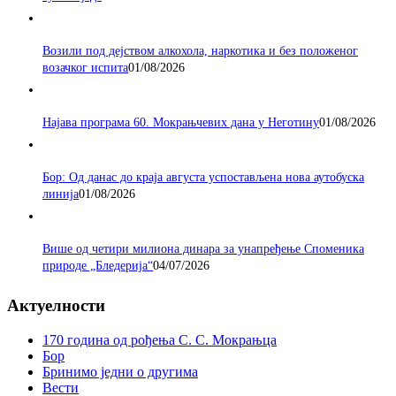
Возили под дејством алкохола, наркотика и без положеног
возачког испита
01/08/2026
Најава програма 60. Мокрањчевих дана у Неготину
01/08/2026
Бор: Од данас до краја августа успостављена нова аутобуска
линија
01/08/2026
Више од четири милиона динара за унапређење Споменика
природе „Бледерија“
04/07/2026
Актуелности
170 година од рођења С. С. Мокрањца
Бор
Бринимо једни о другима
Вести