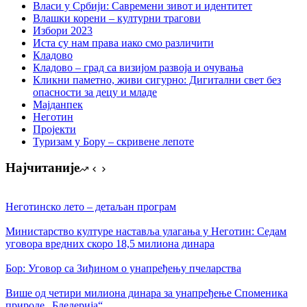
Власи у Србији: Савремени зивот и идентитет
Влашки корени – културни трагови
Избори 2023
Иста су нам права иако смо различити
Кладово
Кладово – град са визијом развоја и очувања
Кликни паметно, живи сигурно: Дигитални свет без
опасности за децу и младе
Мајданпек
Неготин
Пројекти
Туризам у Бору – скривене лепоте
Најчитаније
Неготинско лето – детаљан програм
Министарство културе наставља улагања у Неготин: Седам
уговора вредних скоро 18,5 милиона динара
Бор: Уговор са Зиђином о унапређењу пчеларства
Више од четири милиона динара за унапређење Споменика
природе „Бледерија“