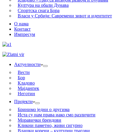
Култура на обали Дунава
Спортска снага Бора
Власи у Србији: Савремени зивот и идентитет
О нама
Контакт
Импресум
Актуелности
Вести
Бор
Кладово
Мајданпек
Неготин
Пројекти
Бринимо једни о другима
Иста су нам права иако смо различити
Моравички брендови
Кликни паметно, живи сигурно
Влашки корени – културни трагови