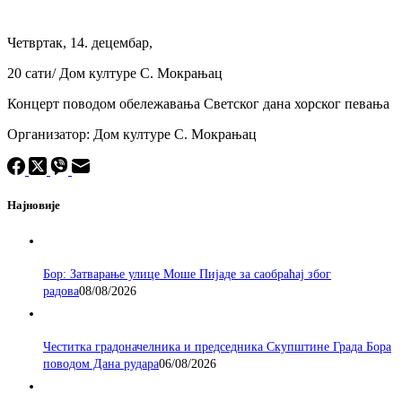
Четвртак, 14. децембар,
20 сати/ Дом културе С. Мокрањац
Концерт поводом обележавања Светског дана хорског певања
Организатор: Дом културе С. Мокрањац
Најновије
Бор: Затварање улице Моше Пијаде за саобраћај због
радова
08/08/2026
Честитка градоначелника и председника Скупштине Града Бора
поводом Дана рудара
06/08/2026