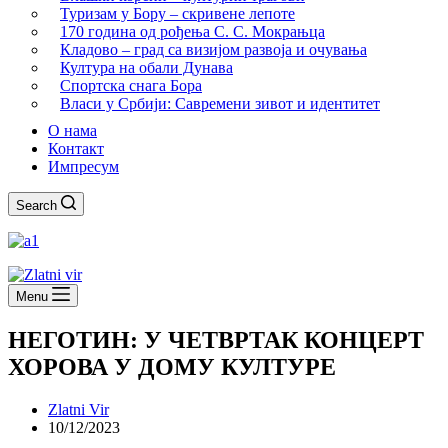
Туризам у Бору – скривене лепоте
170 година од рођења С. С. Мокрањца
Кладово – град са визијом развоја и очувања
Култура на обали Дунава
Спортска снага Бора
Власи у Србији: Савремени зивот и идентитет
О нама
Контакт
Импресум
Search
Menu
НЕГОТИН: У ЧЕТВРТАК КОНЦЕРТ
ХОРОВА У ДОМУ КУЛТУРЕ
Zlatni Vir
10/12/2023