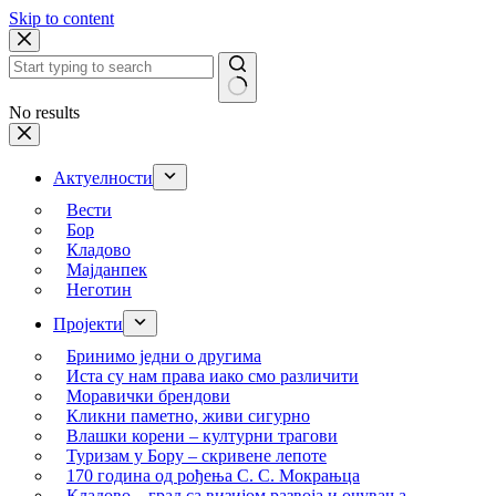
Skip to content
No results
Актуелности
Вести
Бор
Кладово
Мајданпек
Неготин
Пројекти
Бринимо једни о другима
Иста су нам права иако смо различити
Моравички брендови
Кликни паметно, живи сигурно
Влашки корени – културни трагови
Туризам у Бору – скривене лепоте
170 година од рођења С. С. Мокрањца
Кладово – град са визијом развоја и очувања