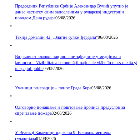
Председник Републике Србије Александар Вучић упутио је
данас честитку свим запосленима у рударској индустрији
поводом Дана рудара
06/08/2026
Текија домаћин 42. „Златне бућке Ђердапа“
06/08/2026
Видљивост влашке националне заједнице у медијима и
јавности – Vizibilitatea comunității naționale vlăhe în mass-media și
în spațiul public
05/08/2026
Ученици генерације – понос Града Бора
05/08/2026
Одговорно понашање и поштовање прописа предуслов за
спречавање пожара
02/08/2026
У Великој Каменици одржана 9. Великокаменичка
гулашијада
01/08/2026