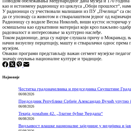
Поводом обележавања Међународног дана музеја и 170 година 
као и истоимену радионицу из циклуса „Обоји прошлост“, нам
У радионици су учествовали малишани из ПУ „Пчелица“ са сво
да се упознају са животом и стваралаштвом једног од најзначај
Радионицу су водиле Весна Николић, виши кустос историчар уме
осмишљена као едукативни материјал који кроз пажљиво одабр
радозналост и интересовање за културно наслеђе.
Током радионице, деца су најпре слушала причу о Мокрањцу, њег
начин визуелну перцепцију, машту и стваралачки однос према п
музејом.
Овакви програми представљају важан сегмент музејске педагоги
значају очувања националне културе и традиције.
Најновије
Честитка градоначелника и председника Скупштине Град
06/08/2026
Председник Републике Србије Александар Вучић упутио ј
06/08/2026
Текија домаћин 42. „Златне бућке Ђердапа“
06/08/2026
Видљивост влашке националне заједнице у медијима и јавности