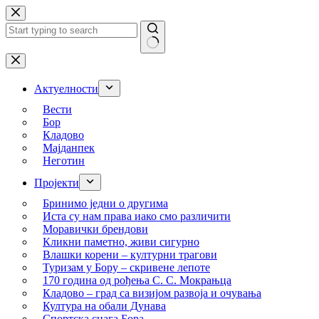
Skip
to
content
No
results
Актуелности
Вести
Бор
Кладово
Мајданпек
Неготин
Пројекти
Бринимо једни о другима
Иста су нам права иако смо различити
Моравички брендови
Кликни паметно, живи сигурно
Влашки корени – културни трагови
Туризам у Бору – скривене лепоте
170 година од рођења С. С. Мокрањца
Кладово – град са визијом развоја и очувања
Култура на обали Дунава
Спортска снага Бора