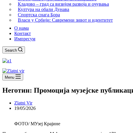
Кладово – град са визијом развоја и очувања
Култура на обали Дунава
Спортска снага Бора
Власи у Србији: Савремени зивот и идентитет
О нама
Контакт
Импресум
Search
Menu
Неготин: Промоција музејске публикац
Zlatni Vir
19/05/2026
ФОТО/ МУзеј Крајине