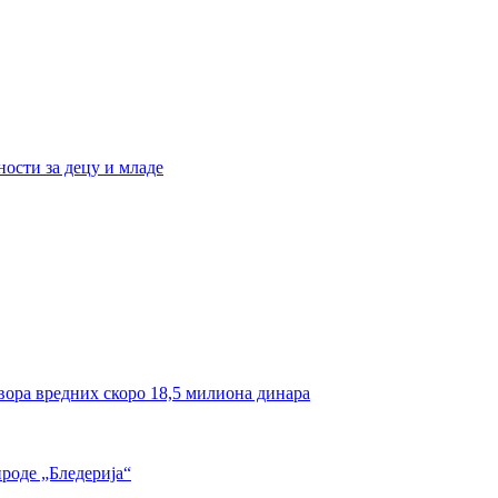
ости за децу и младе
вора вредних скоро 18,5 милиона динара
роде „Бледерија“