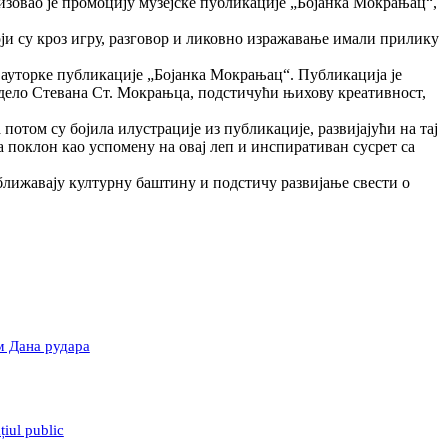
зовао је промоцију музејске публикације „Бојанка Мокрањац“,
и су кроз игру, разговор и ликовно изражавање имали прилику
 ауторке публикације „Бојанка Мокрањац“. Публикација је
 дело Стевана Ст. Мокрањца, подстичући њихову креативност,
потом су бојила илустрације из публикације, развијајући на тај
 поклон као успомену на овај леп и инспиративан сусрет са
ближавају културну баштину и подстичу развијање свести о
м Дана рудара
iul public