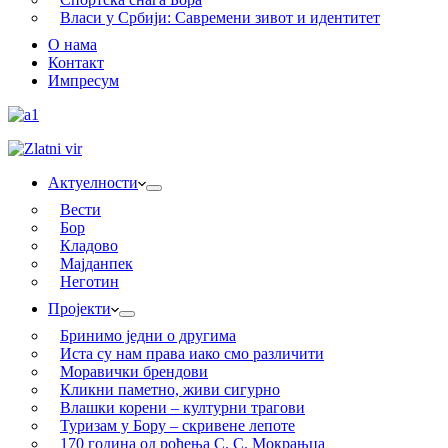
Власи у Србији: Савремени зивот и идентитет
О нама
Контакт
Импресум
Актуелности
Вести
Бор
Кладово
Мајданпек
Неготин
Пројекти
Бринимо једни о другима
Иста су нам права иако смо различити
Моравички брендови
Кликни паметно, живи сигурно
Влашки корени – културни трагови
Туризам у Бору – скривене лепоте
170 година од рођења С. С. Мокрањца