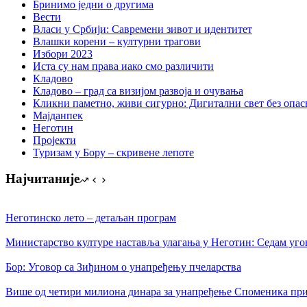
Бринимо једни о другима
Вести
Власи у Србији: Савремени зивот и идентитет
Влашки корени – културни трагови
Избори 2023
Иста су нам права иако смо различити
Кладово
Кладово – град са визијом развоја и очувања
Кликни паметно, живи сигурно: Дигитални свет без опасн
Мајданпек
Неготин
Пројекти
Туризам у Бору – скривене лепоте
Најчитаније
Неготинско лето – детаљан програм
Министарство културе наставља улагања у Неготин: Седам уго
Бор: Уговор са Зиђином о унапређењу пчеларства
Више од четири милиона динара за унапређење Споменика при