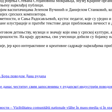
од рођења Стевана Стојановића Мокрањца, Музеј Крајине органи
ењену најмлађој публици.
јим васпитачицама Јеленом Вучинић и Данијелом Станковић, кој
нијих српских композитора.
тности, и Сања Радосављевић, кустос педагог, које су уједно и
ане илустрације и пратеће текстове деци приближава личност и
овом детињству, музици и значају који има у српској култури, а 
рошлости. На крају дружења, сви учесници добили су бојанку на
је, јер кроз интерактивне и креативне садржаје најмлађима при
а Бора поводом Дана рудара
е данас честитку свим запосленима у рударској индустрији поводо
 – Vizibilitatea comunității naționale vlăhe în mass-media și în spaț