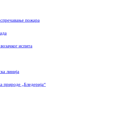
 спречавање пожара
ада
 возачког испита
ска линија
а природе „Бледерија“