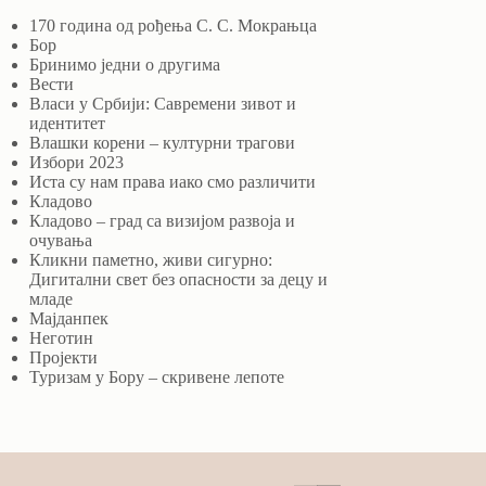
170 година од рођења С. С. Мокрањца
Бор
Бринимо једни о другима
Вести
Власи у Србији: Савремени зивот и
идентитет
Влашки корени – културни трагови
Избори 2023
Иста су нам права иако смо различити
Кладово
Кладово – град са визијом развоја и
очувања
Кликни паметно, живи сигурно:
Дигитални свет без опасности за децу и
младе
Мајданпек
Неготин
Пројекти
Туризам у Бору – скривене лепоте