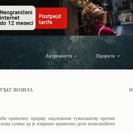
Актуелности
Пројекти
УЂЕГ ВОЗИЛА
Н
еће кривичну пријаву надлежном тужилаштву против
снова сумње да је извршио кривично дело неовлашћено