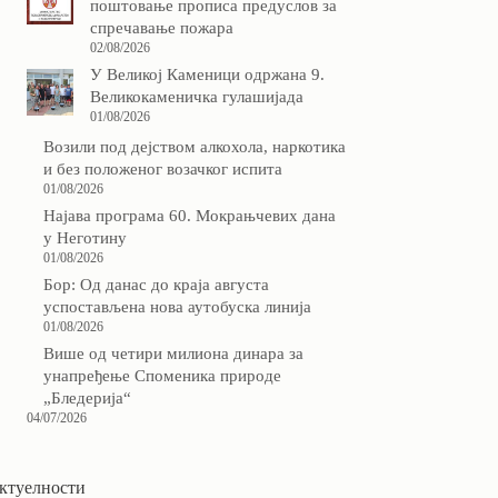
поштовање прописа предуслов за
спречавање пожара
02/08/2026
У Великој Каменици одржана 9.
Великокаменичка гулашијада
01/08/2026
Возили под дејством алкохола, наркотика
и без положеног возачког испита
01/08/2026
Најава програма 60. Мокрањчевих дана
у Неготину
01/08/2026
Бор: Од данас до краја августа
успостављена нова аутобуска линија
01/08/2026
Више од четири милиона динара за
унапређење Споменика природе
„Бледерија“
04/07/2026
ктуелности