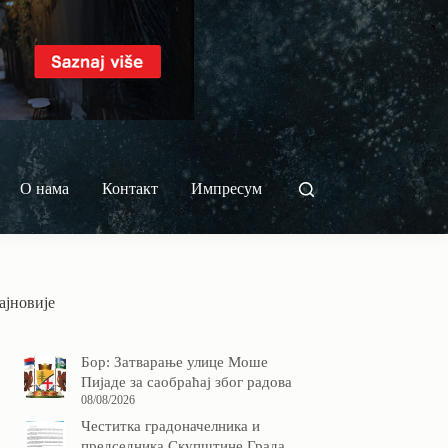
О нама
Контакт
Импресум
ајновије
Бор: Затварање улице Моше
Пијаде за саобраћај због радова
08/08/2026
Честитка градоначелника и
председника Скупштине Града