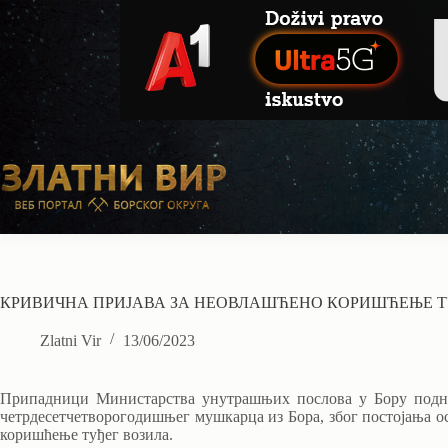
Skip
to
content
КРИВИЧНА ПРИЈАВА ЗА НЕОВЛАШЋЕНО КОРИШЋЕЊЕ Т
Zlatni Vir
13/06/2023
Припадници Министарства унутрашњих послова у Бору подн
четрдесетчетворогодишњег мушкарца из Бора, због постојања о
коришћење туђег возила.