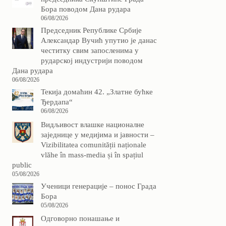
Бора поводом Дана рудара
06/08/2026
Председник Републике Србије
Александар Вучић упутио је данас
честитку свим запосленима у
рударској индустрији поводом
Дана рудара
06/08/2026
Текија домаћин 42. „Златне бућке
Ђердапа“
06/08/2026
Видљивост влашке националне
заједнице у медијима и јавности –
Vizibilitatea comunității naționale
vlăhe în mass-media și în spațiul
public
05/08/2026
Ученици генерације – понос Града
Бора
05/08/2026
Одговорно понашање и