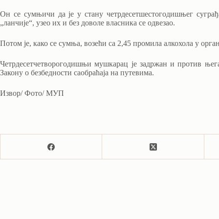
Он се сумњичи да је у стану четрдесетшестогодишњег суграђ
„ланчије“, узео их и без доволе власника се одвезао.
Потом је, како се сумња, возећи са 2,45 промила алкохола у орга
Четрдесетчетворогодишњи мушкарац је задржан и против њега
Закону о безбедности саобраћаја на путевима.
Извор/ Фото/ МУП