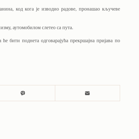
анина, код кога је изводио радове, пронашао кључеве
низму, аутомобилом слетео са пута.
 ће бити поднета одговарајућа прекршајна пријава по