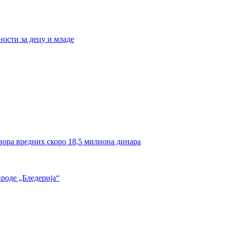
ости за децу и младе
вора вредних скоро 18,5 милиона динара
роде „Бледерија“