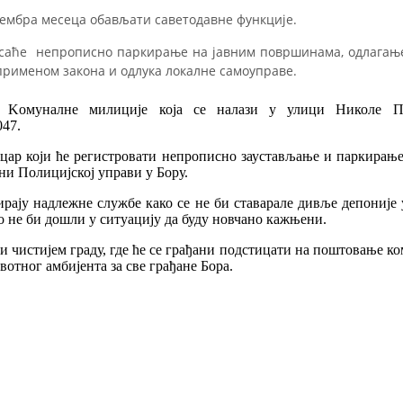
птембра месеца обављати саветодавне функције.
исаће непрописно паркирање на јавним површинама, одлагање
 применом закона и одлука локалне самоуправе.
а Kомуналне милиције која се налази у улици Николе П
047.
цар који ће регистровати непрописно заустављање и паркирање
ни Полицијској управи у Бору.
ирају надлежне службе како се не би ставарале дивље депоније 
ко не би дошли у ситуацију да буду новчано кажњени.
 чистијем граду, где ће се грађани подстицати на поштовање ко
тног амбијента за све грађане Бора.