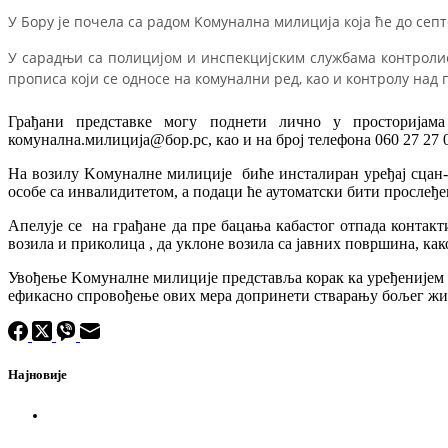
У Бору је почела са радом Kомунална милиција која ће до се
У сарадњи са полицијом и инспекцијским службама контрол
прописа који се односе на комунални ред, као и контролу над
Грађани представке могу поднети лично у просторијам
комунална.милиција@бор.рс, као и на број телефона 060 27 27 
На возилу Kомуналне милиције биће инсталиран уређај сцан-
особе са инвалидитетом, а подаци ће аутоматски бити прослеђе
Апелује се на грађане да пре бацања кабастог отпада контакт
возила и приколица , да уклоне возила са јавних површина, ка
Увођење Kомуналне милиције представља корак ка уређенијем и
ефикасно спровођење ових мера допринети стварању бољег живо
Најновије