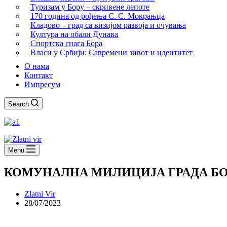
Туризам у Бору – скривене лепоте
170 година од рођења С. С. Мокрањца
Кладово – град са визијом развоја и очувања
Култура на обали Дунава
Спортска снага Бора
Власи у Србији: Савремени зивот и идентитет
О нама
Контакт
Импресум
Search
Menu
КОМУНАЛНА МИЛИЦИЈА ГРАДА БО
Zlatni Vir
28/07/2023