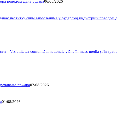
Бора поводом Дана рудара
06/08/2026
данас честитку свим запосленима у рударској индустрији поводом 
 Vizibilitatea comunității naționale vlăhe în mass-media și în spațiu
пречавање пожара
02/08/2026
а
01/08/2026