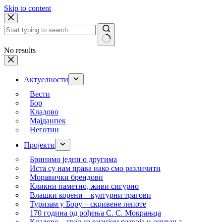
Skip to content
No results
Актуелности
Вести
Бор
Кладово
Мајданпек
Неготин
Пројекти
Бринимо једни о другима
Иста су нам права иако смо различити
Моравички брендови
Кликни паметно, живи сигурно
Влашки корени – културни трагови
Туризам у Бору – скривене лепоте
170 година од рођења С. С. Мокрањца
Кладово – град са визијом развоја и очувања