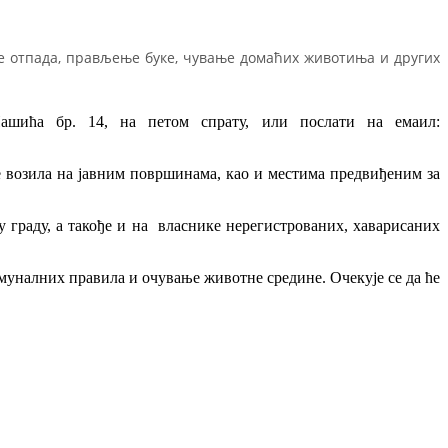
 отпада, прављење буке, чување домаћих животиња и других
ашића бр. 14, на петом спрату, или послати на емаил:
 возила на јавним површинама, као и местима предвиђеним за
у граду, а такође и на власнике нерегистрованих, хаварисаних
муналних правила и очување животне средине. Очекује се да ће