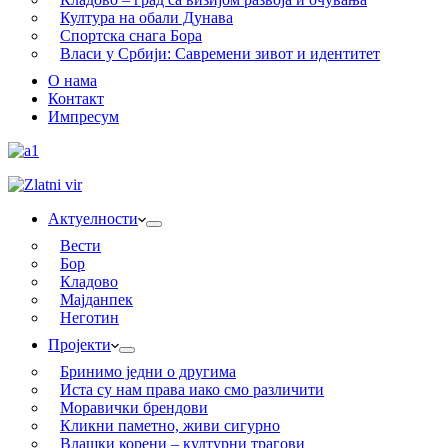
Култура на обали Дунава
Спортска снага Бора
Власи у Србији: Савремени зивот и идентитет
О нама
Контакт
Импресум
Актуелности
Вести
Бор
Кладово
Мајданпек
Неготин
Пројекти
Бринимо једни о другима
Иста су нам права иако смо различити
Моравички брендови
Кликни паметно, живи сигурно
Влашки корени – културни трагови