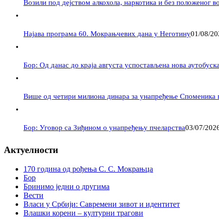
Возили под дејством алкохола, наркотика и без положеног в
Најава програма 60. Мокрањчевих дана у Неготину
01/08/20
Бор: Од данас до краја августа успостављена нова аутобуска
Више од четири милиона динара за унапређење Споменика 
Бор: Уговор са Зиђином о унапређењу пчеларства
03/07/202
Актуелности
170 година од рођења С. С. Мокрањца
Бор
Бринимо једни о другима
Вести
Власи у Србији: Савремени зивот и идентитет
Влашки корени – културни трагови