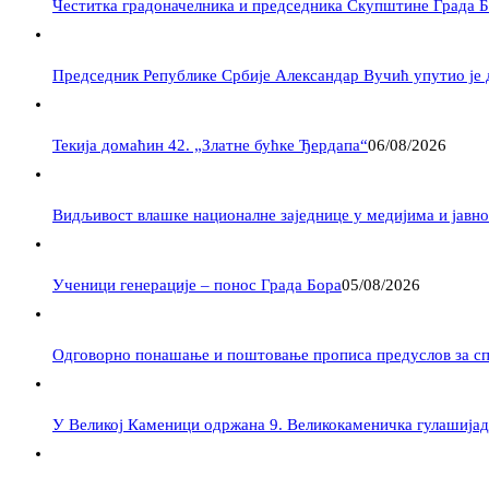
Честитка градоначелника и председника Скупштине Града 
Председник Републике Србије Александар Вучић упутио је 
Текија домаћин 42. „Златне бућке Ђердапа“
06/08/2026
Видљивост влашке националне заједнице у медијима и јавности –
Ученици генерације – понос Града Бора
05/08/2026
Одговорно понашање и поштовање прописа предуслов за с
У Великој Каменици одржана 9. Великокаменичка гулашијад