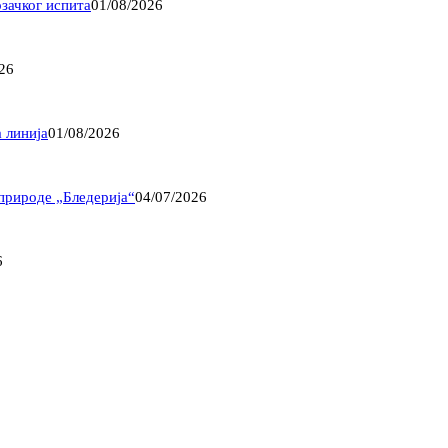
озачког испита
01/08/2026
26
 линија
01/08/2026
природе „Бледерија“
04/07/2026
6