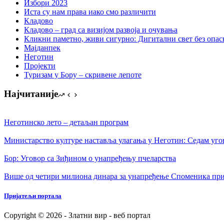
Избори 2023
Иста су нам права иако смо различити
Кладово
Кладово – град са визијом развоја и очувања
Кликни паметно, живи сигурно: Дигитални свет без опасн
Мајданпек
Неготин
Пројекти
Туризам у Бору – скривене лепоте
Најчитаније
Неготинско лето – детаљан програм
Министарство културе наставља улагања у Неготин: Седам уго
Бор: Уговор са Зиђином о унапређењу пчеларства
Више од четири милиона динара за унапређење Споменика при
Пријатељи портала
Copyright © 2026 - Златни вир - веб портал