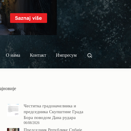
О нама
Контакт
Импресум
ајновије
Честитка градоначелника и
председника Скупштине Града
Бора поводом Дана рудара
06/08/2026
Председник Републике Србије