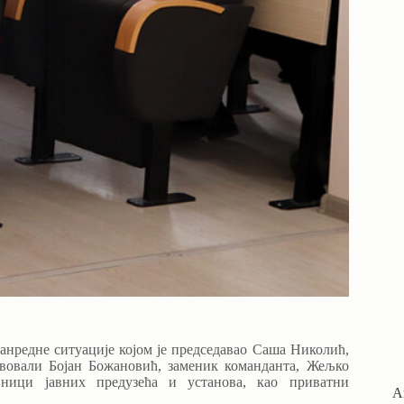
нредне ситуације којом је председавао Саша Николић,
твовали Бојан Божановић, заменик команданта, Жељко
вници јавних предузећа и установа, као приватни
А