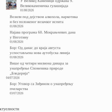
У Великој Каменици одржана 9.
Великокаменичка гулашијада
01/08/2026
Возили под дејством алкохола, наркотика
и без положеног возачког испита
01/08/2026
Најава програма 60. Мокрањчевих дана
у Неготину
01/08/2026
Бор: Од данас до краја августа
успостављена нова аутобуска линија
01/08/2026
Више од четири милиона динара за
унапређење Споменика природе
„Бледерија“
04/07/2026
Бор: Уговор са Зиђином о унапређењу
пчеларства
03/07/2026
ктуелности