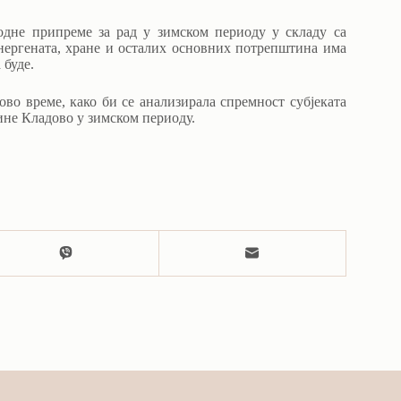
ходне припреме за рад у зимском периоду у складу са
енергената, хране и осталих основних потрепштина има
 буде.
 ово време, како би се анализирала спремност субјеката
не Кладово у зимском периоду.