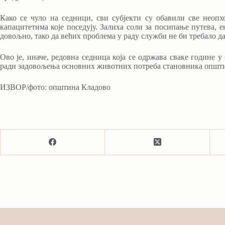
Како се чуло на седници, сви субјекти су обавили све неоп
капацитетима које поседују. Залиха соли за посипање путева, 
довољно, тако да већих проблема у раду служби не би требало да
Ово је, иначе, редовна седница која се одржава сваке године у
ради задовољења основних животних потреба становника општи
ИЗВОР/фото: општина Кладово