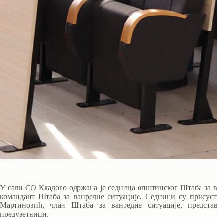
У сали СО Кладово одржана је седница општинског Штаба за ва
командант Штаба за ванредне ситуације. Седници су присус
Мартиновић, члан Штаба за ванредне ситуације, предста
предузетници.