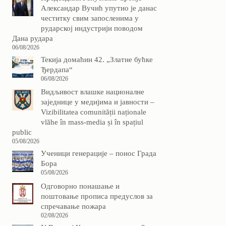
Александар Вучић упутио је данас
честитку свим запосленима у
рударској индустрији поводом
Дана рудара
06/08/2026
Текија домаћин 42. „Златне бућке
Ђердапа“
06/08/2026
Видљивост влашке националне
заједнице у медијима и јавности –
Vizibilitatea comunității naționale
vlăhe în mass-media și în spațiul
public
05/08/2026
Ученици генерације – понос Града
Бора
05/08/2026
Одговорно понашање и
поштовање прописа предуслов за
спречавање пожара
02/08/2026