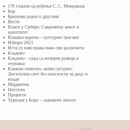
170 година од рођења С. С. Мокрањца
Бор
Бринимо једни о другима
Вести
Власи у Србији: Савремени зивот и
идентитет
Влашки корени – културни трагови
Избори 2023
Иста су нам права иако смо различити
Кладово
Кладово – град са визијом развоја и
очувања
Кликни паметно, живи сигурно:
Дигитални свет без опасности за децу и
младе
Мајданпек
Неготин
Пројекти
Туризам у Бору – скривене лепоте