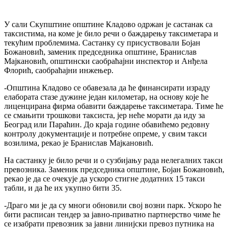
У сали Скупштине општине Кладово одржан је састанак са
таксистима, на коме је било речи о баждарењу таксиметара и
текућим проблемима. Састанку су присуствовали Бојан
Божановић, заменик председника општине, Бранислав
Мајкановић, општински саобраћајни инспектор и Анђела
Флорић, саобраћајни инжењер.
-Општина Кладово се обавезала да ће финансирати израду
елабората стазе дужине један километар, на основу које ће
лиценцирана фирма обавити баждарење таксиметара. Тиме ће
се смањити трошкови таксиста, јер неће морати да иду за
Београд или Параћин. До краја године обавићемо редовну
контролу документације и потребне опреме, у свим такси
возилима, рекао је Бранислав Мајкановић.
На састанку је било речи и о сузбијању рада нелегалних такси
превозника. Заменик председника општине, Бојан Божановић,
рекао је да се очекује да ускоро стигне додатних 15 такси
табли, и да ће их укупно бити 35.
-Драго ми је да су многи обновили свој возни парк. Ускоро ће
бити расписан тендер за јавно-приватно партнерство чиме ће
се изабрати превозник за јавни линијски превоз путника на