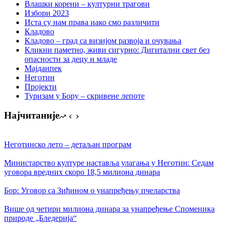
Влашки корени – културни трагови
Избори 2023
Иста су нам права иако смо различити
Кладово
Кладово – град са визијом развоја и очувања
Кликни паметно, живи сигурно: Дигитални свет без
опасности за децу и младе
Мајданпек
Неготин
Пројекти
Туризам у Бору – скривене лепоте
Најчитаније
Неготинско лето – детаљан програм
Министарство културе наставља улагања у Неготин: Седам
уговора вредних скоро 18,5 милиона динара
Бор: Уговор са Зиђином о унапређењу пчеларства
Више од четири милиона динара за унапређење Споменика
природе „Бледерија“