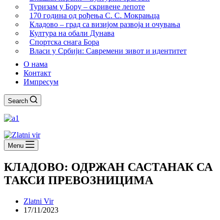
Туризам у Бору – скривене лепоте
170 година од рођења С. С. Мокрањца
Кладово – град са визијом развоја и очувања
Култура на обали Дунава
Спортска снага Бора
Власи у Србији: Савремени зивот и идентитет
О нама
Контакт
Импресум
Search
Menu
КЛАДОВО: ОДРЖАН САСТАНАК СА
ТАКСИ ПРЕВОЗНИЦИМА
Zlatni Vir
17/11/2023