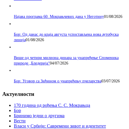
Најава програма 60. Мокрањчевих дана у Неготину
01/08/2026
Бор: Од данас до краја августа успостављена нова аутобуска
линија
01/08/2026
Више од четири милиона динара за унапређење Споменика
природе „Бледерија“
04/07/2026
Бор: Уговор са Зиђином о унапређењу пчеларства
03/07/2026
Актуелности
170 година од рођења С. С. Мокрањца
Бор
Бринимо једни о другима
Вести
Власи у Србији: Савремени зивот и идентитет