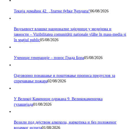
Текија домаћин 42. „Златне бућке Ђердапа“
06/08/2026
Видљивост влашке националне заједнице у медијима и
јавности – Vizibilitatea comunității naționale vlăhe în mass-media și
în spațiul public
05/08/2026
Ученици генерације – понос Града Бора
05/08/2026
Одговорно понашање и поштовање прописа предуслов за
спречавање пожара
02/08/2026
У Великој Каменици одржана 9. Великокаменичка
гулашијада
01/08/2026
Возили под дејством алкохола, наркотика и без положеног
возачког испита
01/08/2026