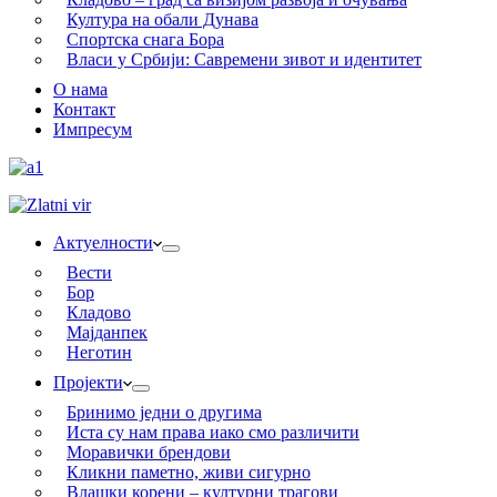
Култура на обали Дунава
Спортска снага Бора
Власи у Србији: Савремени зивот и идентитет
О нама
Контакт
Импресум
Актуелности
Вести
Бор
Кладово
Мајданпек
Неготин
Пројекти
Бринимо једни о другима
Иста су нам права иако смо различити
Моравички брендови
Кликни паметно, живи сигурно
Влашки корени – културни трагови