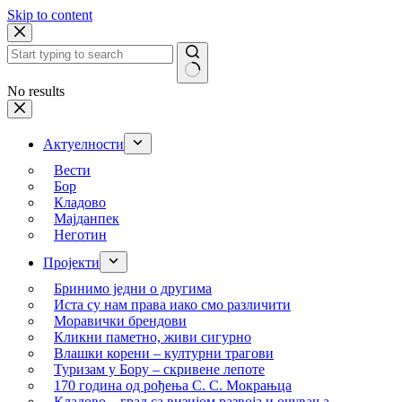
Skip to content
No results
Актуелности
Вести
Бор
Кладово
Мајданпек
Неготин
Пројекти
Бринимо једни о другима
Иста су нам права иако смо различити
Моравички брендови
Кликни паметно, живи сигурно
Влашки корени – културни трагови
Туризам у Бору – скривене лепоте
170 година од рођења С. С. Мокрањца
Кладово – град са визијом развоја и очувања