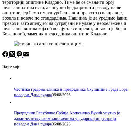
територији општине Кладово. Тиме ће се смањити број
нелегалних таксиста, а сигурно ће допринети развоју наше
општине, јер ћемо имати уређен јавни превоз за све правце,
возила и возаче по стандардима. Наш циљ је да уредимо јавни
превоз и зато апелујем да суграђани не улазе у необележена и
нелегална возила која обављају такси превоз, истакао је Бојан
Божановић, заменик председника општине Кладово.
Најновије
Честитка градоначелника и председника Скупштине Града Бора
поводом Дана рудара
06/08/2026
Председник Републике Србије Александар Вучић упутио је
данас честитку свим запосленима у рударској индустрији
поводом Дана рудара
06/08/2026