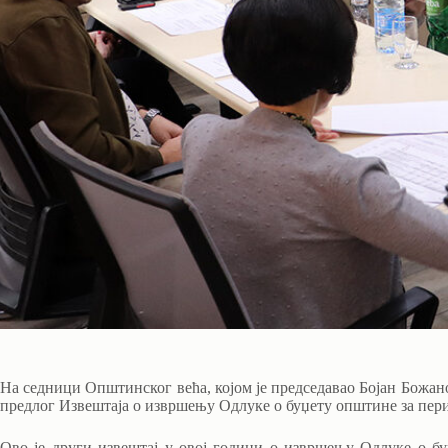
На седници Општинског већа, којом је председавао Бојан Божан
предлог Извештаја о извршењу Одлуке о буџету општине за период
Ово је други извештај у овој години о извршењу Одлуке о буџ