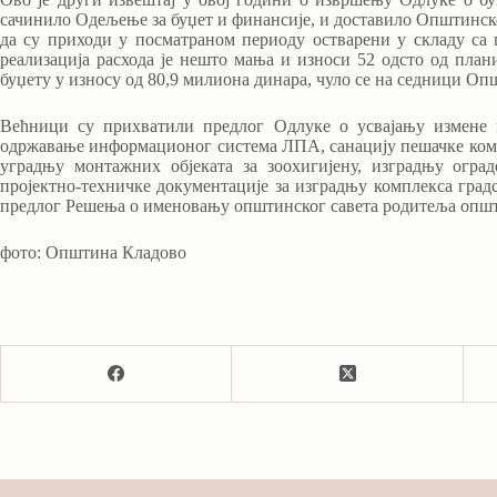
сачинило Одељење за буџет и финансије, и доставило Општинско
да су приходи у посматраном периоду остварени у складу са
реализација расхода је нешто мања и износи 52 одсто од план
буџету у износу од 80,9 милиона динара, чуло се на седници Оп
Већници су прихватили предлог Одлуке о усвајању измене п
одржавање информационог система ЛПА, санацију пешачке комун
уградњу монтажних објеката за зоохигијену, изградњу огра
пројектно-техничке документације за изградњу комплекса градс
предлог Решења о именовању општинског савета родитеља општи
фото: Општина Кладово