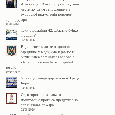
Александар Вучић упутио је данас
честитку свим запосленима у
рударској индустрији поводом
Дана рудара
06/08/2026
Текија домаћин 42. „Златне бућке
Ђердапа“
06/08/2026
Видљивост влашке националне
заједнице у медијима и јавности –
Vizibilitatea comunității naționale
vlăhe în mass-media și în spațiul
public
05/08/2026
Ученици генерације – понос Града
Бора
05/08/2026
Одговорно понашање и
поштовање прописа предуслов за
спречавање пожара
02/08/2026