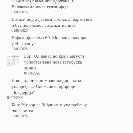
У Великој Каменици одржана 9.
Великокаменичка гулашијада
01/08/2026
Возили под дејством алкохола, наркотика
и без положеног возачког испита
01/08/2026
Најава програма 60. Мокрањчевих дана
у Неготину
01/08/2026
Бор: Од данас до краја августа
успостављена нова аутобуска
линија
01/08/2026
Више од четири милиона динара за
унапређење Споменика природе
„Бледерија“
04/07/2026
Бор: Уговор са Зиђином о унапређењу
пчеларства
03/07/2026