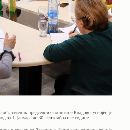
овић, заменик председника општине Кладово, усвојен је
 од 1. јануара до 30. септембра ове године.
ету у складу са Законом о буџетском систему, који је