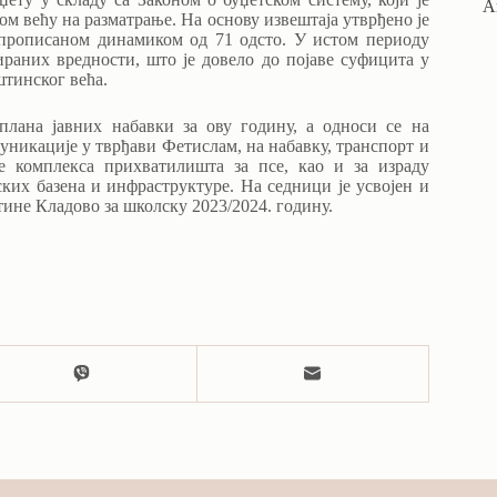
А
м већу на разматрање. На основу извештаја утврђено је
 прописаном динамиком од 71 одсто. У истом периоду
ираних вредности, што је довело до појаве суфицита у
штинског већа.
лана јавних набавки за ову годину, а односи се на
икације у тврђави Фетислам, на набавку, транспорт и
де комплекса прихватилишта за псе, као и за израду
ких базена и инфраструктуре. На седници је усвојен и
не Кладово за школску 2023/2024. годину.