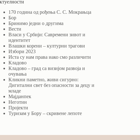
ктуелности
170 година од рођења С. С. Мокрањца
Бор
Бринимо једни о другима
Вести
Власи у Србији: Савремени зивот и
идентитет
Влашки корени – културни трагови
Избори 2023
Иста су нам права иако смо различити
Кладово
Кладово – град са визијом развоја и
очувања
Кликни паметно, живи сигурно:
Дигитални свет без опасности за децу и
младе
Мајданпек
Неготин
Пројекти
Туризам у Бору – скривене лепоте