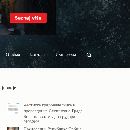
О нама
Контакт
Импресум
ајновије
Честитка градоначелника и
председника Скупштине Града
Бора поводом Дана рудара
06/08/2026
Председник Републике Србије