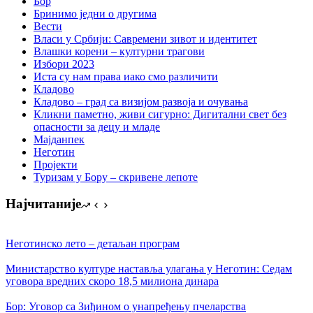
Бор
Бринимо једни о другима
Вести
Власи у Србији: Савремени зивот и идентитет
Влашки корени – културни трагови
Избори 2023
Иста су нам права иако смо различити
Кладово
Кладово – град са визијом развоја и очувања
Кликни паметно, живи сигурно: Дигитални свет без
опасности за децу и младе
Мајданпек
Неготин
Пројекти
Туризам у Бору – скривене лепоте
Најчитаније
Неготинско лето – детаљан програм
Министарство културе наставља улагања у Неготин: Седам
уговора вредних скоро 18,5 милиона динара
Бор: Уговор са Зиђином о унапређењу пчеларства