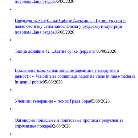
поводом Дана рудара
06/08/2026
Председник Републике Србије Александар Вучић упутио је
данас честитку свим запосленима у рударској индустрији
поводом Дана рудара
06/08/2026
Текија домаћин 42. „Златне бућке Ђердапа“
06/08/2026
Видљивост влашке националне заједнице у медијима и
јавности – Vizibilitatea comunității naționale vlăhe în mass-media și
în spațiul public
05/08/2026
Ученици генерације – понос Града Бора
05/08/2026
Одговорно понашање и поштовање прописа предуслов за
спречавање пожара
02/08/2026