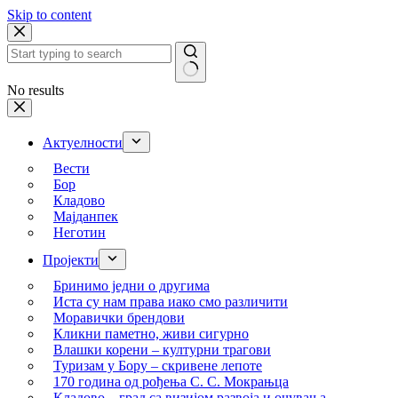
Skip to content
No results
Актуелности
Вести
Бор
Кладово
Мајданпек
Неготин
Пројекти
Бринимо једни о другима
Иста су нам права иако смо различити
Моравички брендови
Кликни паметно, живи сигурно
Влашки корени – културни трагови
Туризам у Бору – скривене лепоте
170 година од рођења С. С. Мокрањца
Кладово – град са визијом развоја и очувања