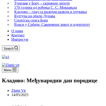
Туризам у Бору – скривене лепоте
170 година од рођења С. С. Мокрањца
Кладово – град са визијом развоја и очувања
Култура на обали Дунава
Спортска снага Бора
Власи у Србији: Савремени зивот и идентитет
О нама
Контакт
Импресум
Search
Menu
Кладово: Међународни дан породице
Zlatni Vir
14/05/2025