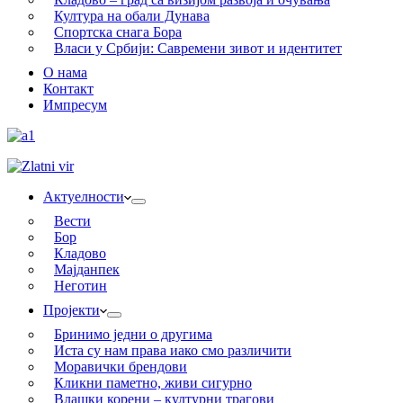
Култура на обали Дунава
Спортска снага Бора
Власи у Србији: Савремени зивот и идентитет
О нама
Контакт
Импресум
Актуелности
Вести
Бор
Кладово
Мајданпек
Неготин
Пројекти
Бринимо једни о другима
Иста су нам права иако смо различити
Моравички брендови
Кликни паметно, живи сигурно
Влашки корени – културни трагови