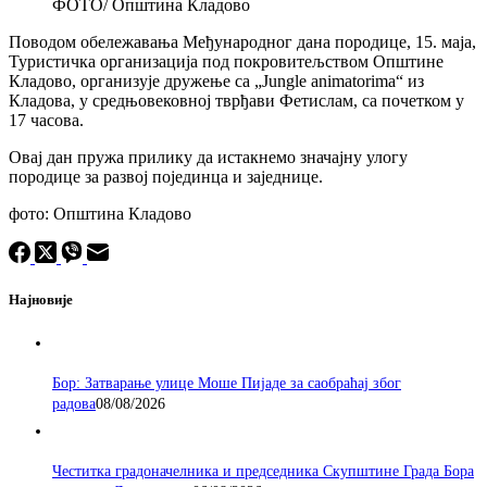
ФОТО/ Општина Кладово
Поводом обележавања Међународног дана породице, 15. маја,
Туристичка организација под покровитељством Општине
Кладово, организује дружење са „Jungle animatorima“ из
Кладова, у средњовековној тврђави Фетислам, са почетком у
17 часова.
Овај дан пружа прилику да истакнемо значајну улогу
породице за развој појединца и заједнице.
фото: Општина Кладово
Најновије
Бор: Затварање улице Моше Пијаде за саобраћај због
радова
08/08/2026
Честитка градоначелника и председника Скупштине Града Бора