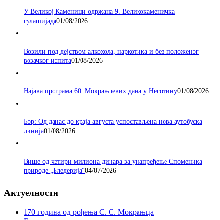
У Великој Каменици одржана 9. Великокаменичка
гулашијада
01/08/2026
Возили под дејством алкохола, наркотика и без положеног
возачког испита
01/08/2026
Најава програма 60. Мокрањчевих дана у Неготину
01/08/2026
Бор: Од данас до краја августа успостављена нова аутобуска
линија
01/08/2026
Више од четири милиона динара за унапређење Споменика
природе „Бледерија“
04/07/2026
Актуелности
170 година од рођења С. С. Мокрањца