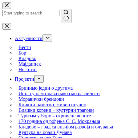
Skip
to
content
No
results
Актуелности
Вести
Бор
Кладово
Мајданпек
Неготин
Пројекти
Бринимо једни о другима
Иста су нам права иако смо различити
Моравички брендови
Кликни паметно, живи сигурно
Влашки корени – културни трагови
Туризам у Бору – скривене лепоте
170 година од рођења С. С. Мокрањца
Кладово – град са визијом развоја и очувања
Култура на обали Дунава
Спортска снага Бора