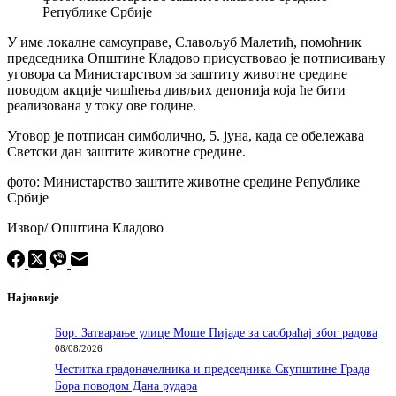
Републике Србије
У име локалне самоуправе, Славољуб Малетић, помоћник
председника Општине Кладово присуствовао је потписивању
уговора са Министарством за заштиту животне средине
поводом акције чишћења дивљих депонија која ће бити
реализована у току ове године.
Уговор је потписан симболично, 5. јуна, када се обележава
Светски дан заштите животне средине.
фото: Министарство заштите животне средине Републике
Србије
Извор/ Општина Кладово
Најновије
Бор: Затварање улице Моше Пијаде за саобраћај због радова
08/08/2026
Честитка градоначелника и председника Скупштине Града
Бора поводом Дана рудара