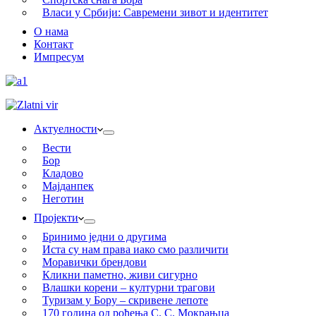
Власи у Србији: Савремени зивот и идентитет
О нама
Контакт
Импресум
Актуелности
Вести
Бор
Кладово
Мајданпек
Неготин
Пројекти
Бринимо једни о другима
Иста су нам права иако смо различити
Моравички брендови
Кликни паметно, живи сигурно
Влашки корени – културни трагови
Туризам у Бору – скривене лепоте
170 година од рођења С. С. Мокрањца