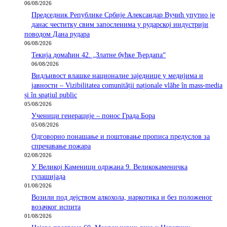
06/08/2026
Председник Републике Србије Александар Вучић упутио је
данас честитку свим запосленима у рударској индустрији
поводом Дана рудара
06/08/2026
Текија домаћин 42. „Златне бућке Ђердапа“
06/08/2026
Видљивост влашке националне заједнице у медијима и
јавности – Vizibilitatea comunității naționale vlăhe în mass-media
și în spațiul public
05/08/2026
Ученици генерације – понос Града Бора
05/08/2026
Одговорно понашање и поштовање прописа предуслов за
спречавање пожара
02/08/2026
У Великој Каменици одржана 9. Великокаменичка
гулашијада
01/08/2026
Возили под дејством алкохола, наркотика и без положеног
возачког испита
01/08/2026