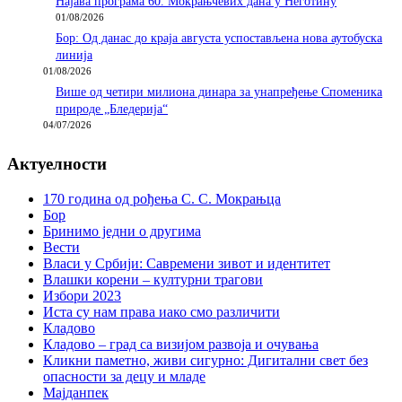
Најава програма 60. Мокрањчевих дана у Неготину
01/08/2026
Бор: Од данас до краја августа успостављена нова аутобуска
линија
01/08/2026
Више од четири милиона динара за унапређење Споменика
природе „Бледерија“
04/07/2026
Актуелности
170 година од рођења С. С. Мокрањца
Бор
Бринимо једни о другима
Вести
Власи у Србији: Савремени зивот и идентитет
Влашки корени – културни трагови
Избори 2023
Иста су нам права иако смо различити
Кладово
Кладово – град са визијом развоја и очувања
Кликни паметно, живи сигурно: Дигитални свет без
опасности за децу и младе
Мајданпек