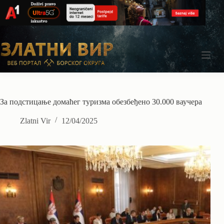
Skip
to
content
За подстицање домаћег туризма обезбеђено 30.000 ваучера
Zlatni Vir
12/04/2025