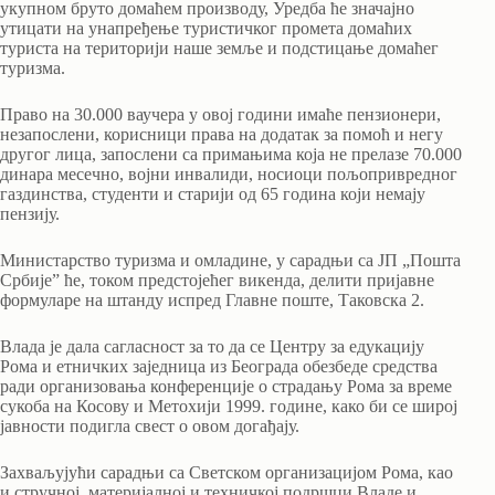
укупном бруто домаћем производу, Уредба ће значајно
утицати на унапређење туристичког промета домаћих
туриста на територији наше земље и подстицање домаћег
туризма.
Право на 30.000 ваучера у овој години имаће пензионери,
незапослени, корисници права на додатак за помоћ и негу
другог лица, запослени са примањима која не прелазе 70.000
динара месечно, војни инвалиди, носиоци пољопривредног
газдинства, студенти и старији од 65 година који немају
пензију.
Министарство туризма и омладине, у сарадњи са ЈП „Пошта
Србијеˮ ће, током предстојећег викенда, делити пријавне
формуларе на штанду испред Главне поште, Таковска 2.
Влада је дала сагласност за то да се Центру за едукацију
Рома и етничких заједница из Београда обезбеде средства
ради организовања конференције о страдању Рома за време
сукоба на Косову и Метохији 1999. године, како би се широј
јавности подигла свест о овом догађају.
Захваљујући сарадњи са Светском организацијом Рома, као
и стручној, материјалној и техничкој подршци Владе и