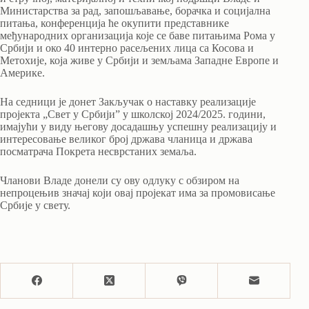
Министарства за рад, запошљавање, борачка и социјална
питања, конференција ће окупити представнике
међународних организација које се баве питањима Рома у
Србији и око 40 интерно расељених лица са Косова и
Метохије, која живе у Србији и земљама Западне Европе и
Америке.
На седници је донет Закључак o наставку реализације
пројекта „Свет у Србији” у школској 2024/2025. години,
имајући у виду његову досадашњу успешну реализацију и
интересовање великог број држава чланица и држава
посматрача Покрета несврстаних земаља.
Чланови Владе донели су ову одлуку с обзиром на
непроцењив значај који овај пројекат има за промовисање
Србије у свету.