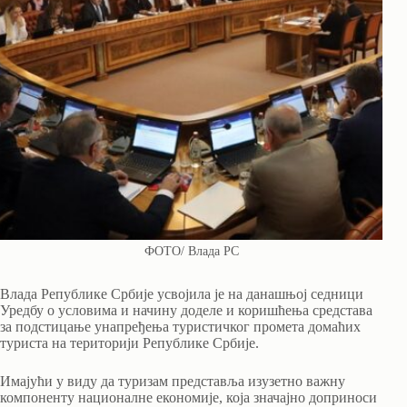
ФОТО/ Влада РС
Влада Републике Србије усвојила је на данашњој седници
Уредбу о условима и начину доделе и коришћења средстава
за подстицање унапређења туристичког промета домаћих
туриста на територији Републике Србије.
Имајући у виду да туризам представља изузетно важну
компоненту националне економије, која значајно доприноси