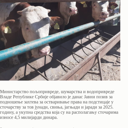
Министарство пољопривреде, шумарства и водопривреде
Владе Републике Србије објавило је данас Јавни позив за
подношење захтева за остваривање права на подстицаје у
сточарству за тов јунади, свиња, јагњади и јаради за 2025.
годину, а укупна средства која су на располагању сточарима
износе 4,5 милијарди динара.