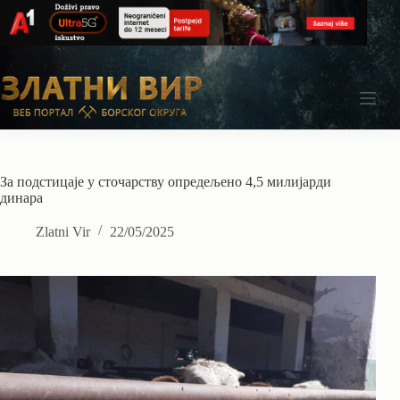
Skip
to
content
За подстицаје у сточарству опредељено 4,5 милијарди
динара
Zlatni Vir
22/05/2025