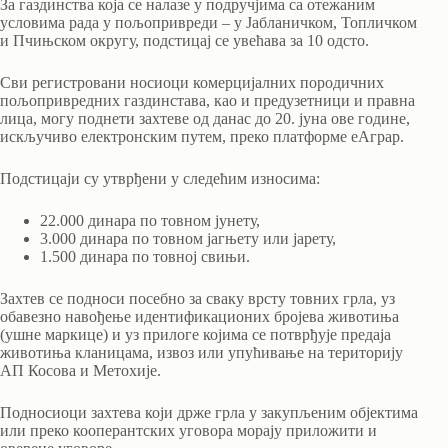
За газдинства која се налазе у подручјима са отежаним
условима рада у пољопривреди – у Јабланичком, Топличком
и Пчињском округу, подстицај се увећава за 10 одсто.
Сви регистровани носиоци комерцијалних породичних
пољопривредних газдинстава, као и предузетници и правна
лица, могу поднети захтеве од данас до 20. јуна ове године,
искључиво електронским путем, преко платформе еАграр.
Подстицаји су утврђени у следећим износима:
22.000 динара по товном јунету,
3.000 динара по товном јагњету или јарету,
1.500 динара по товној свињи.
Захтев се подноси посебно за сваку врсту товних грла, уз
обавезно навођење идентификационих бројева животиња
(ушне маркице) и уз прилоге којима се потврђује предаја
животиња кланицама, извоз или упућивање на територију
АП Косова и Метохије.
Подносиоци захтева који држе грла у закупљеним објектима
или преко кооперантских уговора морају приложити и