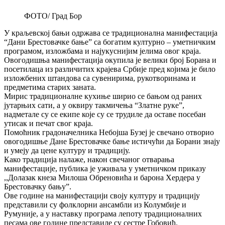
ФОТО/ Град Бор
У краљевској бањи одржава се традиционална манифестација
“Дани Брестовачке бање” са богатим културно – уметничким
програмом, изложбама и најукуснијим јелима овог краја.
Овогодишња манифестација окупила је велики број Борана и
посетилаца из различитих крајева Србије пред којима је било
изложбених штандова са сувенирима, рукотворинама и
предметима старих заната.
Мирис традиционалне кухиње ширио се бањом од раних
јутарњих сати, а у оквиру такмичења “Златне руке”,
надметале су се екипе које су се трудиле да оставе посебан
утисак и печат свог краја.
Помоћник градоначелника Небојша Бузеј је свечано отворио
овогодишње Дане Брестовачке бање истичући да Борани знају
и умеју да цене културу и традицију.
Како традиција налаже, након свечаног отварања
манифестације, публика је уживала у уметничком приказу
,,Долазак кнеза Милоша Обреновића и барона Хердера у
Брестовачку бању”.
Ове године на манифестацији своју културу и традицију
представили су фолклорни ансамбли из Колумбије и
Румуније, а у наставку програма лепоту традиционалних
песама ове године представиле су сестре Гобовић.