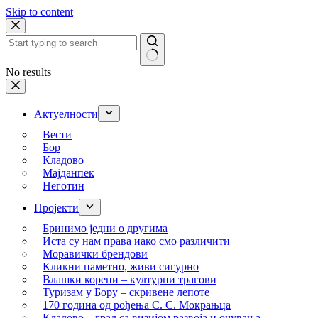
Skip to content
No results
Актуелности
Вести
Бор
Кладово
Мајданпек
Неготин
Пројекти
Бринимо једни о другима
Иста су нам права иако смо различити
Моравички брендови
Кликни паметно, живи сигурно
Влашки корени – културни трагови
Туризам у Бору – скривене лепоте
170 година од рођења С. С. Мокрањца
Кладово – град са визијом развоја и очувања