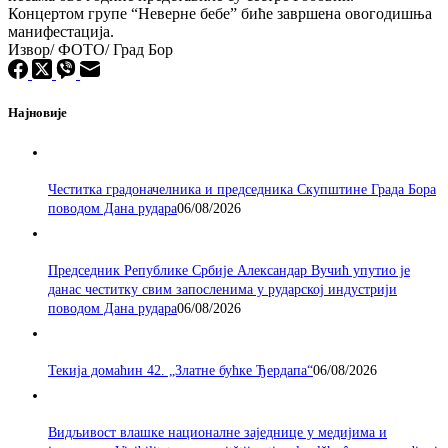
Концертом групе “Неверне бебе” биће завршена овогодишња
манифестација.
Извор/ ФОТО/ Град Бор
Најновије
Честитка градоначелника и председника Скупштине Града Бора
поводом Дана рудара
06/08/2026
Председник Републике Србије Александар Вучић упутио је
данас честитку свим запосленима у рударској индустрији
поводом Дана рудара
06/08/2026
Текија домаћин 42. „Златне бућке Ђердапа“
06/08/2026
Видљивост влашке националне заједнице у медијима и