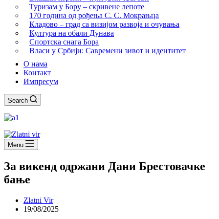
Туризам у Бору – скривене лепоте
170 година од рођења С. С. Мокрањца
Кладово – град са визијом развоја и очувања
Култура на обали Дунава
Спортска снага Бора
Власи у Србији: Савремени зивот и идентитет
О нама
Контакт
Импресум
Search
Menu
За викенд одржани Дани Брестовачке
бање
Zlatni Vir
19/08/2025