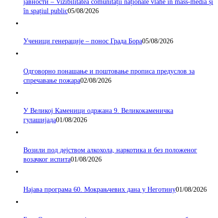
јавности – Vizibilitatea comunității naționale vlăhe în mass-media și
în spațiul public
05/08/2026
Ученици генерације – понос Града Бора
05/08/2026
Одговорно понашање и поштовање прописа предуслов за
спречавање пожара
02/08/2026
У Великој Каменици одржана 9. Великокаменичка
гулашијада
01/08/2026
Возили под дејством алкохола, наркотика и без положеног
возачког испита
01/08/2026
Најава програма 60. Мокрањчевих дана у Неготину
01/08/2026