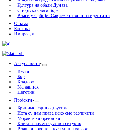
Култура на обали Дунава
Спортска снага Бора
Власи у Србији: Савремени зивот и идентитет
О нама
Контакт
Импресум
Актуелности
Вести
Бор
Кладово
Мајданпек
Неготин
Пројекти
Бринимо једни о другима
Иста су нам права иако смо различити
Моравички брендови
Кликни паметно, живи сигурно
Влашки корени – културни трагови