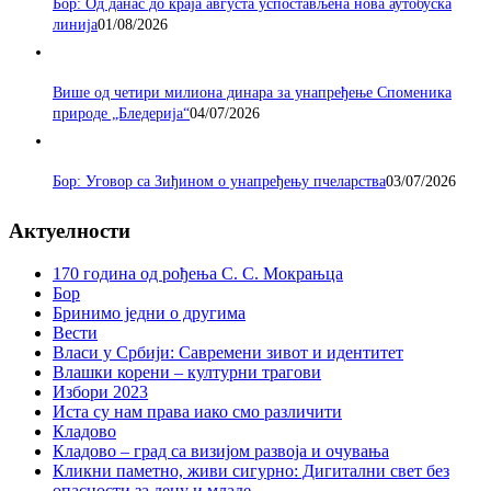
Бор: Од данас до краја августа успостављена нова аутобуска
линија
01/08/2026
Више од четири милиона динара за унапређење Споменика
природе „Бледерија“
04/07/2026
Бор: Уговор са Зиђином о унапређењу пчеларства
03/07/2026
Актуелности
170 година од рођења С. С. Мокрањца
Бор
Бринимо једни о другима
Вести
Власи у Србији: Савремени зивот и идентитет
Влашки корени – културни трагови
Избори 2023
Иста су нам права иако смо различити
Кладово
Кладово – град са визијом развоја и очувања
Кликни паметно, живи сигурно: Дигитални свет без
опасности за децу и младе