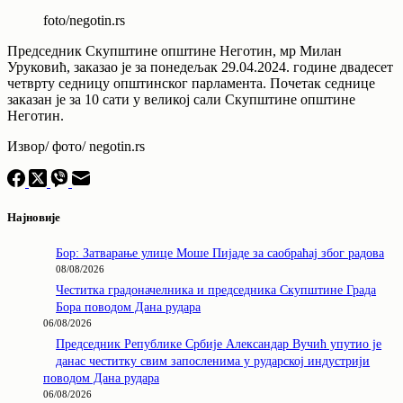
foto/negotin.rs
Председник Скупштине општине Неготин, мр Милан
Уруковић, заказао је за понедељак 29.04.2024. године двадесет
четврту седницу општинског парламента. Почетак седнице
заказан је за 10 сати у великој сали Скупштине општине
Неготин.
Извор/ фото/ negotin.rs
Најновије
Бор: Затварање улице Моше Пијаде за саобраћај због радова
08/08/2026
Честитка градоначелника и председника Скупштине Града
Бора поводом Дана рудара
06/08/2026
Председник Републике Србије Александар Вучић упутио је
данас честитку свим запосленима у рударској индустрији
поводом Дана рудара
06/08/2026