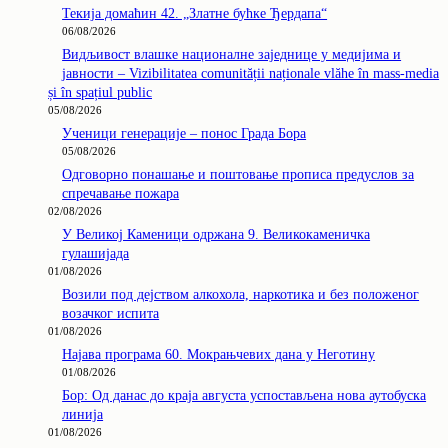
Текија домаћин 42. „Златне бућке Ђердапа“
06/08/2026
Видљивост влашке националне заједнице у медијима и
јавности – Vizibilitatea comunității naționale vlăhe în mass-media
și în spațiul public
05/08/2026
Ученици генерације – понос Града Бора
05/08/2026
Одговорно понашање и поштовање прописа предуслов за
спречавање пожара
02/08/2026
У Великој Каменици одржана 9. Великокаменичка
гулашијада
01/08/2026
Возили под дејством алкохола, наркотика и без положеног
возачког испита
01/08/2026
Најава програма 60. Мокрањчевих дана у Неготину
01/08/2026
Бор: Од данас до краја августа успостављена нова аутобуска
линија
01/08/2026