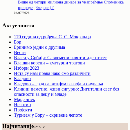
Више од четири милиона динара за унапређење Споменика
природе „Бледерија“
04/07/2026
Актуелности
170 година од рођења С. С. Мокрањца
Бор
Бринимо једни о другима
Вести
Власи у Србији: Савремени зивот и идентитет
Влашки корени – културни трагови
Избори 2023
Иста су нам права иако смо различити
Кладово
Кладово – град са визијом развоја и очувања
Кликни паметно, живи сигурно: Дигитални свет без
опасности за децу и младе
Мајданпек
Неготин
Пројекти
Туризам у Бору – скривене лепоте
Најчитаније