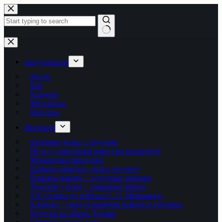
Skip
to
content
No
results
Актуелности
Вести
Бор
Кладово
Мајданпек
Неготин
Пројекти
Бринимо једни о другима
Иста су нам права иако смо различити
Моравички брендови
Кликни паметно, живи сигурно
Влашки корени – културни трагови
Туризам у Бору – скривене лепоте
170 година од рођења С. С. Мокрањца
Кладово – град са визијом развоја и очувања
Култура на обали Дунава
Спортска снага Бора