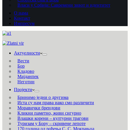
Власи у Србији: Савремени зивот и идентитет
О нама
Контакт
Импресум
Актуелности
Вести
Бор
Кладово
Мајданпек
Неготин
Пројекти
Бринимо једни о другима
Иста су нам права иако смо различити
Моравички брендови
Кликни паметно, живи сигурно
Влашки корени – културни трагови
Туризам у Бору – скривене лепоте
170 година од рођења С. С. Мокрањца