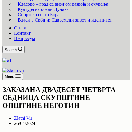
Кладово – град са визијом развоја и очувања
Култура на обали Дунава
Спортска снага Бора
Власи у Србији: Савремени зивот и идентитет
О нама
Контакт
Импресум
Search
Menu
ЗАКАЗАНА ДВАДЕСЕТ ЧЕТВРТА
СЕДНИЦА СКУПШТИНЕ
ОПШТИНЕ НЕГОТИН
Zlatni Vir
26/04/2024