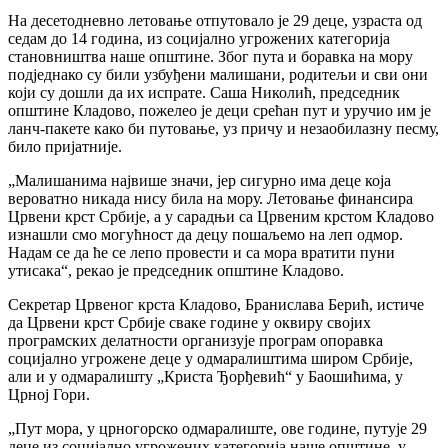
На десетодневно летовање отпутовало је 29 деце, узраста од
седам до 14 година, из социјално угрожених категорија
становништва наше општине. Због пута и боравка на мору
подједнако су били узбуђени малишани, родитељи и сви они
који су дошли да их испрате. Саша Николић, председник
општине Кладово, пожелео је деци срећан пут и уручио им је
ланч-пакете како би путовање, уз причу и незаобилазну песму,
било пријатније.
„Малишанима највише значи, јер сигурно има деце која
вероватно никада нису била на мору. Летовање финансира
Црвени крст Србије, а у сарадњи са Црвеним крстом Кладово
изнашли смо могућност да децу пошаљемо на леп одмор.
Надам се да ће се лепо провести и са мора вратити пуни
утисака“, рекао је председник општине Кладово.
Секретар Црвеног крста Кладово, Бранислава Берић, истиче
да Црвени крст Србије сваке године у оквиру својих
програмских делатности организује програм опоравка
социјално угрожене деце у одмаралиштима широм Србије,
али и у одмаралишту „Криста Ђорђевић“ у Баошићима, у
Црној Гори.
„Пут мора, у црногорско одмаралиште, ове године, путује 29
деце из социјално угрожених категорија наше општине, у