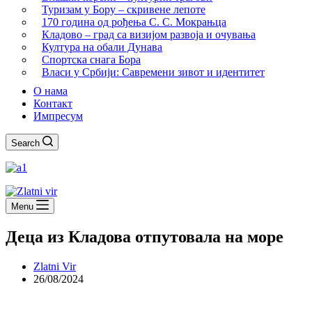
Туризам у Бору – скривене лепоте
170 година од рођења С. С. Мокрањца
Кладово – град са визијом развоја и очувања
Култура на обали Дунава
Спортска снага Бора
Власи у Србији: Савремени зивот и идентитет
О нама
Контакт
Импресум
Search
Menu
Деца из Кладова отпутовала на море
Zlatni Vir
26/08/2024