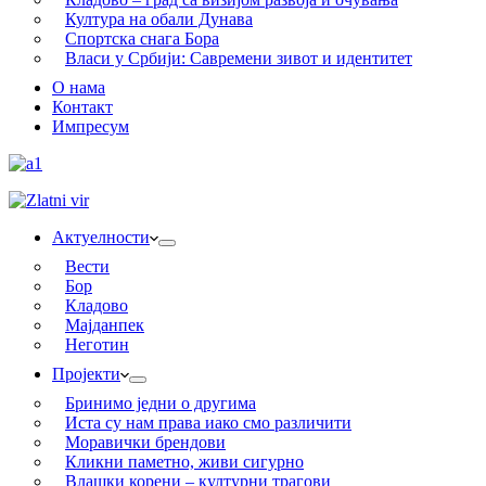
Култура на обали Дунава
Спортска снага Бора
Власи у Србији: Савремени зивот и идентитет
О нама
Контакт
Импресум
Актуелности
Вести
Бор
Кладово
Мајданпек
Неготин
Пројекти
Бринимо једни о другима
Иста су нам права иако смо различити
Моравички брендови
Кликни паметно, живи сигурно
Влашки корени – културни трагови