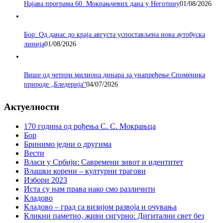
Најава програма 60. Мокрањчевих дана у Неготину
01/08/2026
Бор: Од данас до краја августа успостављена нова аутобуска
линија
01/08/2026
Више од четири милиона динара за унапређење Споменика
природе „Бледерија“
04/07/2026
Актуелности
170 година од рођења С. С. Мокрањца
Бор
Бринимо једни о другима
Вести
Власи у Србији: Савремени зивот и идентитет
Влашки корени – културни трагови
Избори 2023
Иста су нам права иако смо различити
Кладово
Кладово – град са визијом развоја и очувања
Кликни паметно, живи сигурно: Дигитални свет без