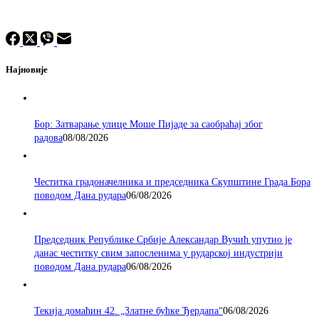
Најновије
Бор: Затварање улице Моше Пијаде за саобраћај због
радова
08/08/2026
Честитка градоначелника и председника Скупштине Града Бора
поводом Дана рудара
06/08/2026
Председник Републике Србије Александар Вучић упутио је
данас честитку свим запосленима у рударској индустрији
поводом Дана рудара
06/08/2026
Текија домаћин 42. „Златне бућке Ђердапа“
06/08/2026