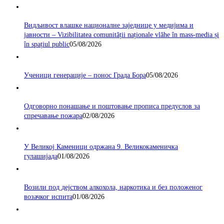
Видљивост влашке националне заједнице у медијима и
јавности – Vizibilitatea comunității naționale vlăhe în mass-media și
în spațiul public
05/08/2026
Ученици генерације – понос Града Бора
05/08/2026
Одговорно понашање и поштовање прописа предуслов за
спречавање пожара
02/08/2026
У Великој Каменици одржана 9. Великокаменичка
гулашијада
01/08/2026
Возили под дејством алкохола, наркотика и без положеног
возачког испита
01/08/2026