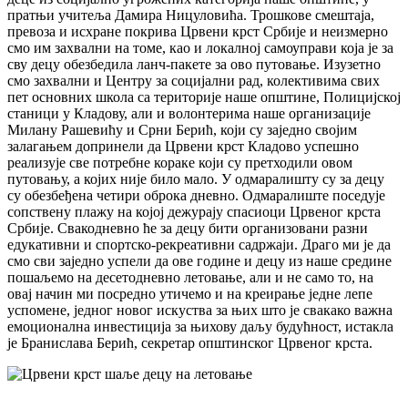
пратњи учитеља Дамира Ницуловића. Трошкове смештаја,
превоза и исхране покрива Црвени крст Србије и неизмерно
смо им захвални на томе, као и локалној самоуправи која је за
сву децу обезбедила ланч-пакете за ово путовање. Изузетно
смо захвални и Центру за социјални рад, колективима свих
пет основних школа са територије наше општине, Полицијској
станици у Кладову, али и волонтерима наше организације
Милану Рашевићу и Срни Берић, који су заједно својим
залагањем допринели да Црвени крст Кладово успешно
реализује све потребне кораке који су претходили овом
путовању, а којих није било мало. У одмаралишту су за децу
су обезбеђена четири оброка дневно. Одмаралиште поседује
сопствену плажу на којој дежурају спасиоци Црвеног крста
Србије. Свакодневно ће за децу бити организовани разни
едукативни и спортско-рекреативни садржаји. Драго ми је да
смо сви заједно успели да ове године и децу из наше средине
пошаљемо на десетодневно летовање, али и не само то, на
овај начин ми посредно утичемо и на креирање једне лепе
успомене, једног новог искуства за њих што је свакако важна
емоционална инвестиција за њихову даљу будућност, истакла
је Бранислава Берић, секретар општинског Црвеног крста.