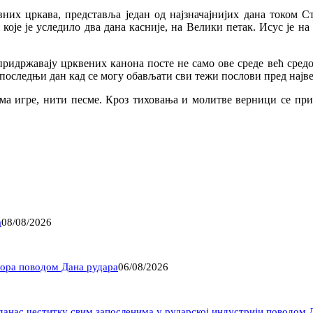
авних цркава, представља један од најзначајнијих дана током 
оје је уследило два дана касније, на Велики петак. Исус је на 
 придржавају црквених канона посте не само ове среде већ сред
 и последњи дан кад се могу обављати сви тежи послови пред нај
ма игре, нити песме. Кроз тиховања и молитве верници се при
а
08/08/2026
Бора поводом Дана рудара
06/08/2026
данас честитку свим запосленима у рударској индустрији поводом 