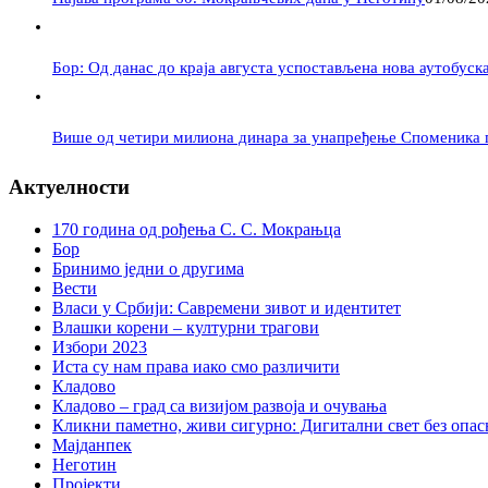
Бор: Од данас до краја августа успостављена нова аутобуска
Више од четири милиона динара за унапређење Споменика 
Актуелности
170 година од рођења С. С. Мокрањца
Бор
Бринимо једни о другима
Вести
Власи у Србији: Савремени зивот и идентитет
Влашки корени – културни трагови
Избори 2023
Иста су нам права иако смо различити
Кладово
Кладово – град са визијом развоја и очувања
Кликни паметно, живи сигурно: Дигитални свет без опасн
Мајданпек
Неготин
Пројекти