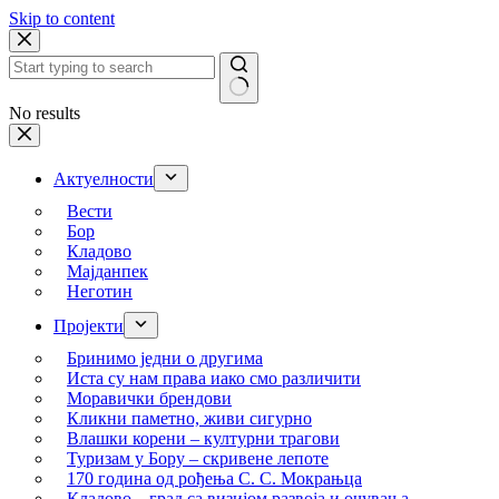
Skip to content
No results
Актуелности
Вести
Бор
Кладово
Мајданпек
Неготин
Пројекти
Бринимо једни о другима
Иста су нам права иако смо различити
Моравички брендови
Кликни паметно, живи сигурно
Влашки корени – културни трагови
Туризам у Бору – скривене лепоте
170 година од рођења С. С. Мокрањца
Кладово – град са визијом развоја и очувања