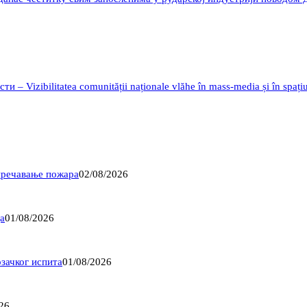
 Vizibilitatea comunității naționale vlăhe în mass-media și în spațiu
пречавање пожара
02/08/2026
а
01/08/2026
озачког испита
01/08/2026
26