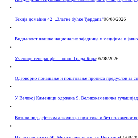
Текија домаћин 42. „Златне бућке Ђердапа“
06/08/2026
Видљивост влашке националне заједнице у медијима и јавности –
Ученици генерације – понос Града Бора
05/08/2026
Одговорно понашање и поштовање прописа предуслов за с
У Великој Каменици одржана 9. Великокаменичка гулашијад
Возили под дејством алкохола, наркотика и без положеног в
Најава програма 60. Мокрањчевих дана у Неготину
01/08/20