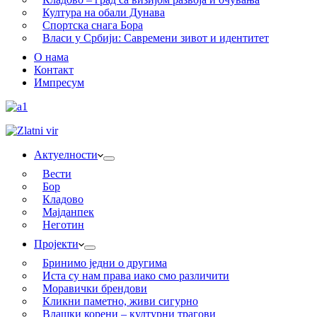
Култура на обали Дунава
Спортска снага Бора
Власи у Србији: Савремени зивот и идентитет
О нама
Контакт
Импресум
Актуелности
Вести
Бор
Кладово
Мајданпек
Неготин
Пројекти
Бринимо једни о другима
Иста су нам права иако смо различити
Моравички брендови
Кликни паметно, живи сигурно
Влашки корени – културни трагови