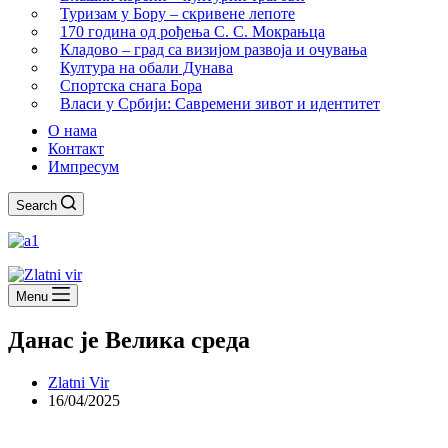
Туризам у Бору – скривене лепоте
170 година од рођења С. С. Мокрањца
Кладово – град са визијом развоја и очувања
Култура на обали Дунава
Спортска снага Бора
Власи у Србији: Савремени зивот и идентитет
О нама
Контакт
Импресум
Search
Menu
Данас је Велика среда
Zlatni Vir
16/04/2025