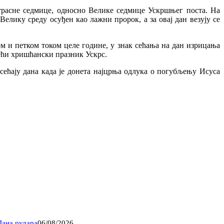
Страсне седмице, односно Велике седмице Ускршњег поста. На
Велику среду осуђен као лажни пророк, а за овај дан везују се
ом и петком током целе године, у знак сећања на дан изрицања
већи хришћански празник Ускрс.
сећају дана када је донета најцрња одлука о погубљењу Исуса
Дана рудара
06/08/2026