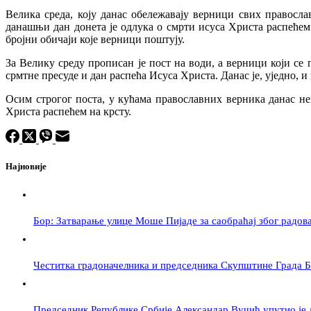
Велика среда, коју данас обележавају верници свих правосл
данашњи дан донета је одлука о смрти исуса Христа распећем к
бројни обичаји које верници поштују.
За Велику среду прописан је пост на води, а верници који се
срмтне пресуде и дан распећа Исуса Христа. Данас је, уједно,
Осим строгог поста, у кућама православних верника данас не
Христа распећем на крсту.
Најновије
Бор: Затварање улице Моше Пијаде за саобраћај због радов
Честитка градоначелника и председника Скупштине Града 
Председник Републике Србије Александар Вучић упутио је 