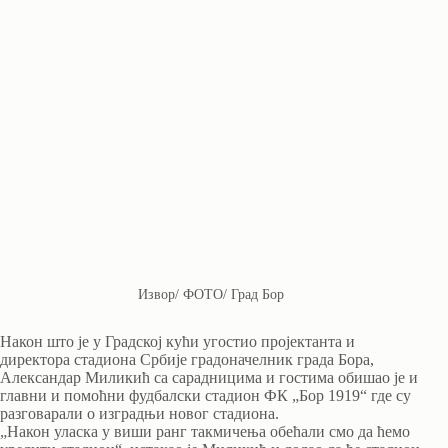
Извор/ ФОТО/ Град Бор
Након што је у Градској кући угостио пројектанта и
директора стадиона Србије градоначелник града Бора,
Александар Миликић са сарадницима и гостима обишао је и
главни и помоћни фудбалски стадион ФК „Бор 1919“ где су
разговарали о изградњи новог стадиона.
„Након уласка у виши ранг такмичења обећали смо да ћемо