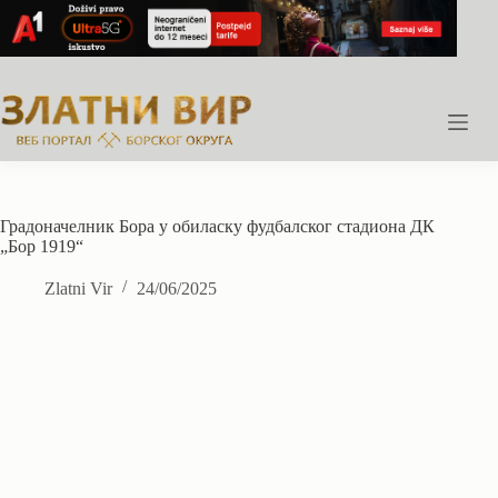
Skip
to
content
Градоначелник Бора у обиласку фудбалског стадиона ДК
„Бор 1919“
Zlatni Vir
24/06/2025