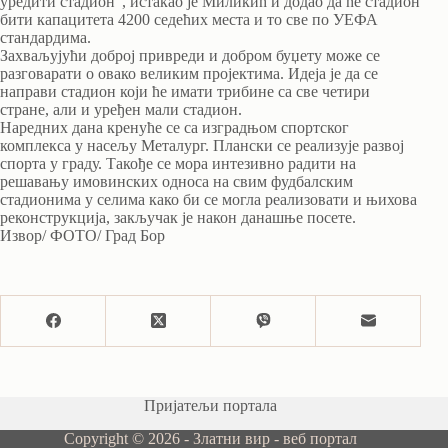
уредити стадион“, истакао је Миликић и додао да ће стадион
бити капацитета 4200 седећих места и то све по УЕФА
стандардима.
Захваљујући доброј привреди и добром буџету може се
разговарати о овако великим пројектима. Идеја је да се
направи стадион који ће имати трибине са све четири
стране, али и уређен мали стадион.
Наредних дана кренуће се са изградњом спортског
комплекса у насељу Металург. Плански се реализује развој
спорта у граду. Такође се мора интезивно радити на
решавању имовинских односа на свим фудбалским
стадионима у селима како би се могла реализовати и њихова
реконструкција, закључак је након данашње посете.
Извор/ ФОТО/ Град Бор
Пријатељи портала
Copyright © 2026 - Златни вир - веб портал