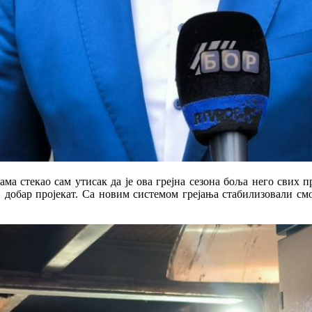
ма стекао сам утисак да је ова грејна сезона боља него свих 
 добар пројекат. Са новим системом грејања стабилизовали смо