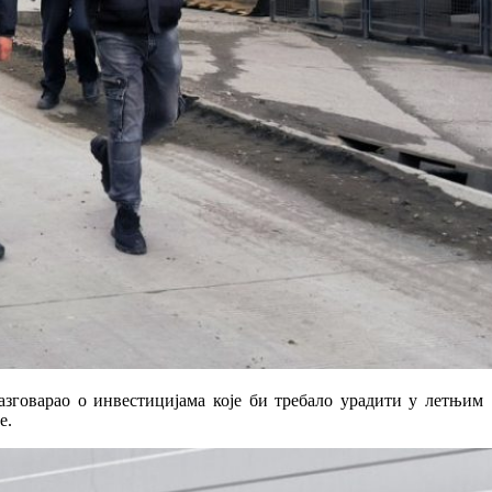
зговарао о инвестицијама које би требало урадити у летњим
е.