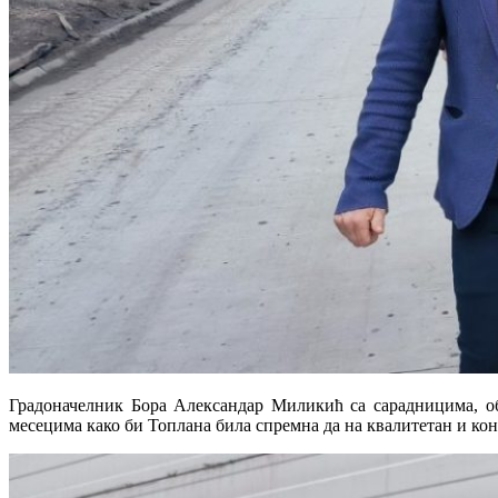
Градоначелник Бора Александар Миликић са сарадницима, об
месецима како би Топлана била спремна да на квалитетан и ко