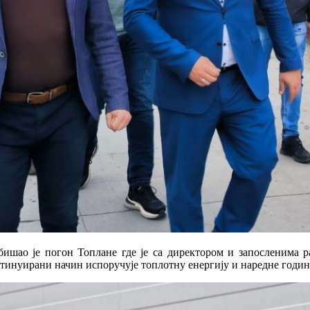
ишао је погон Топлане где је са директором и запосленима ра
нтинуирани начин испоручује топлотну енергију и наредне годин