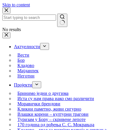
Skip to content
No results
Актуелности
Вести
Бор
Кладово
Мајданпек
Неготин
Пројекти
Бринимо једни о другима
Иста су нам права иако смо различити
Моравички брендови
Кликни паметно, живи сигурно
Влашки корени – културни трагови
Туризам у Бору – скривене лепоте
170 година од рођења С. С. Мокрањца
Кладово – град са визијом развоја и очувања