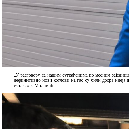
„У разговору са нашим суграђанима по месним заједница
дефинитивно нови котлови на гас су били добра идеја и
истакао је Миликић.