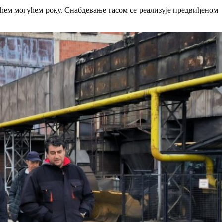
аћем могућем року. Снабдевање гасом се реализује предвиђеном