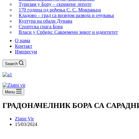
Туризам у Бору – скривене лепоте
170 година од рођења С. С. Мокрањца
Кладово – град са визијом развоја и очувања
Култура на обали Дунава
Спортска снага Бора
Власи у Србији: Савремени зивот и идентитет
О нама
Контакт
Импресум
Search
Menu
ГРАДОНАЧЕЛНИК БОРА СА САРАД
Zlatni Vir
15/03/2024