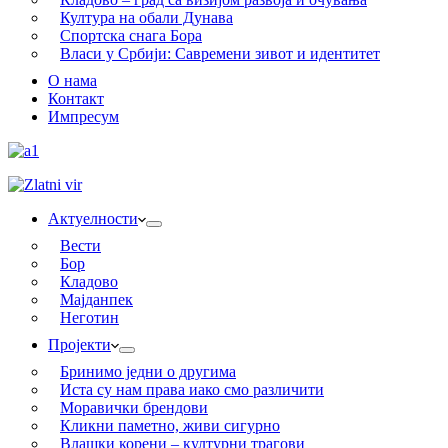
Култура на обали Дунава
Спортска снага Бора
Власи у Србији: Савремени зивот и идентитет
О нама
Контакт
Импресум
Актуелности
Вести
Бор
Кладово
Мајданпек
Неготин
Пројекти
Бринимо једни о другима
Иста су нам права иако смо различити
Моравички брендови
Кликни паметно, живи сигурно
Влашки корени – културни трагови