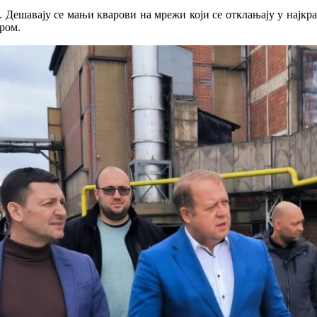
а. Дешавају се мањи кварови на мрежи који се отклањају у најкр
ром.