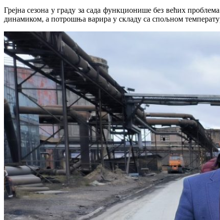
Грејна сезона у граду за сада функционише без већих проблем
динамиком, а потрошња варира у складу са спољном температу