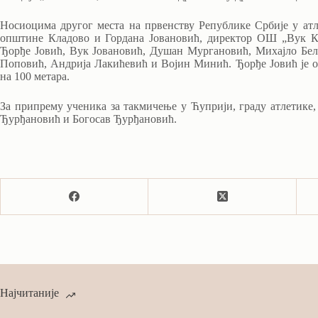
Носиоцима другог места на првенству Републике Србије у ат
општине Кладово и Гордана Јовановић, директор ОШ „Вук К
Ђорђе Јовић, Вук Јовановић, Душан Мургановић, Михајло Бе
Поповић, Андрија Лакићевић и Војин Минић. Ђорђе Јовић је ос
на 100 метара.
За припрему ученика за такмичење у Ћуприји, граду атлетик
Ђурђановић и Богосав Ђурђановић.
Најчитаније