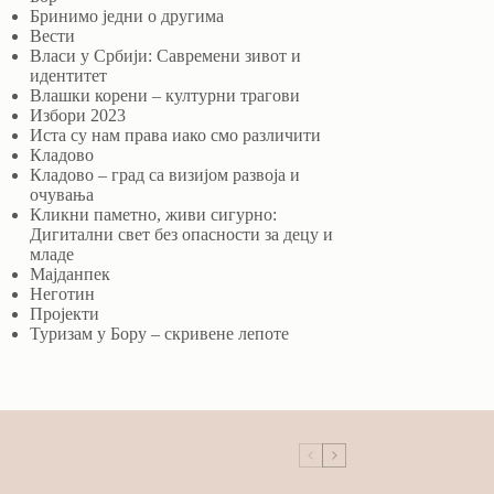
Бринимо једни о другима
Вести
Власи у Србији: Савремени зивот и
идентитет
Влашки корени – културни трагови
Избори 2023
Иста су нам права иако смо различити
Кладово
Кладово – град са визијом развоја и
очувања
Кликни паметно, живи сигурно:
Дигитални свет без опасности за децу и
младе
Мајданпек
Неготин
Пројекти
Туризам у Бору – скривене лепоте