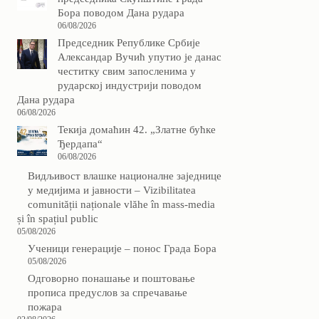
Бора поводом Дана рудара
06/08/2026
Председник Републике Србије
Александар Вучић упутио је данас
честитку свим запосленима у
рударској индустрији поводом
Дана рудара
06/08/2026
Текија домаћин 42. „Златне бућке
Ђердапа“
06/08/2026
Видљивост влашке националне заједнице
у медијима и јавности – Vizibilitatea
comunității naționale vlăhe în mass-media
și în spațiul public
05/08/2026
Ученици генерације – понос Града Бора
05/08/2026
Одговорно понашање и поштовање
прописа предуслов за спречавање
пожара