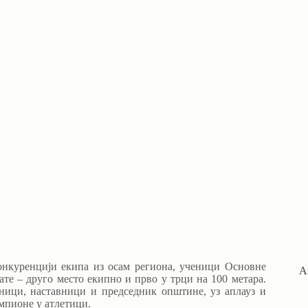
онкуренцији екипа из осам региона, ученици Основне
А
те – друго место екипно и прво у трци на 100 метара.
ници, наставници и председник општине, уз аплауз и
мпионе у атлетици.