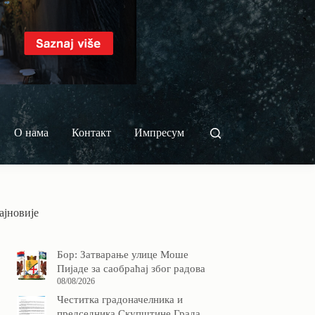
О нама
Контакт
Импресум
ајновије
Бор: Затварање улице Моше
Пијаде за саобраћај због радова
08/08/2026
Честитка градоначелника и
председника Скупштине Града