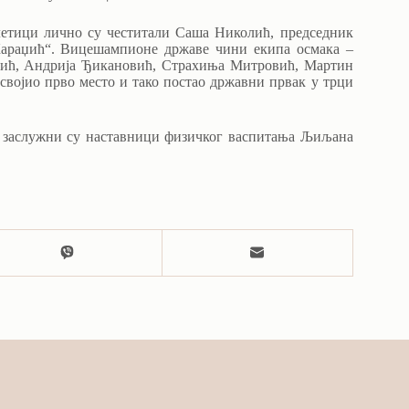
летици лично су честитали Саша Николић, председник
араџић“. Вицешампионе државе чини екипа осмака –
лић, Андрија Ђикановић, Страхиња Митровић, Мартин
војио прво место и тако постао државни првак у трци
е, заслужни су наставници физичког васпитања Љиљана