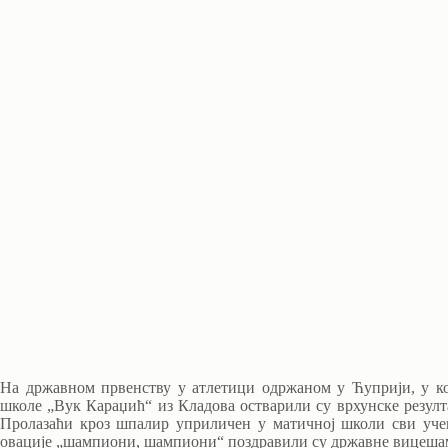
На државном првенству у атлетици одржаном у Ћуприји, у к
школе „Вук Караџић“ из Кладова остварили су врхунске резулта
Пролазаћи кроз шпалир уприличен у матичној школи сви уче
овације „шампиони, шампиони“ поздравили су државне вицеша