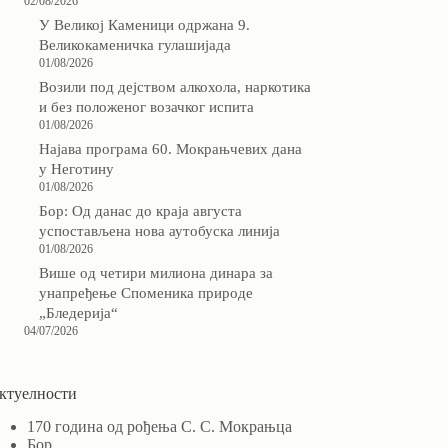
02/08/2026
У Великој Каменици одржана 9.
Великокаменичка гулашијада
01/08/2026
Возили под дејством алкохола, наркотика
и без положеног возачког испита
01/08/2026
Најава програма 60. Мокрањчевих дана
у Неготину
01/08/2026
Бор: Од данас до краја августа
успостављена нова аутобуска линија
01/08/2026
Више од четири милиона динара за
унапређење Споменика природе
„Бледерија“
04/07/2026
ктуелности
170 година од рођења С. С. Мокрањца
Бор