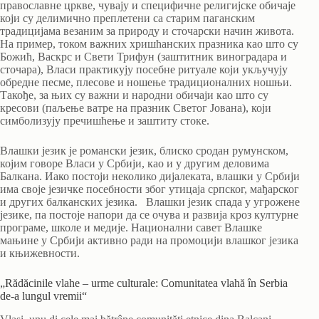
православне цркве, чувају и специфичне религијске обичаје
који су делимично преплетени са старим паганским
традицијама везаним за природу и сточарски начин живота.
На пример, током важних хришћанских празника као што су
Божић, Васкрс и Свети Трифун (заштитник виноградара и
сточара), Власи практикују посебне ритуале који укључују
обредне песме, плесове и ношење традиционалних ношњи.
Такође, за њих су важни и народни обичаји као што су
кресови (паљење ватре на празник Светог Јована), који
симболизују пречишћење и заштиту стоке.
Влашки језик је романски језик, блиско сродан румунском,
којим говоре Власи у Србији, као и у другим деловима
Балкана. Иако постоји неколико дијалеката, влашки у Србији
има своје језичке посебности због утицаја српског, мађарског
и других балканских језика. Влашки језик спада у угрожене
језике, па постоје напори да се очува и развија кроз културне
програме, школе и медије. Национални савет Влашке
мањине у Србији активно ради на промоцији влашког језика
и књижевности.
„Rădăcinile vlahe – urme culturale: Comunitatea vlahă în Serbia
de-a lungul vremii“