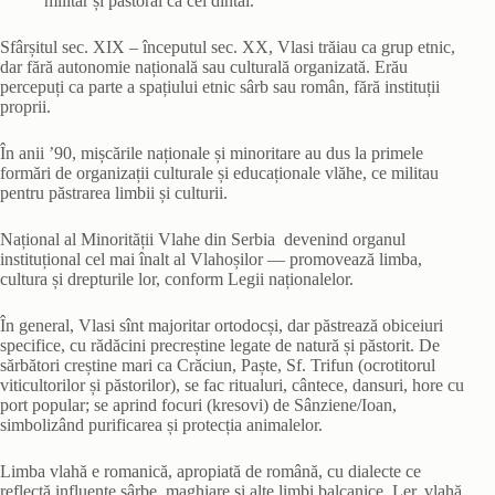
militar și pastoral ca cei dintâi.
Sfârșitul sec. XIX – începutul sec. XX, Vlasi trăiau ca grup etnic,
dar fără autonomie națională sau culturală organizată. Erău
percepuți ca parte a spațiului etnic sârb sau român, fără instituții
proprii.
În anii ’90, mișcările naționale și minoritare au dus la primele
formări de organizații culturale și educaționale vlăhe, ce militau
pentru păstrarea limbii și culturii.
Național al Minorității Vlahe din Serbia devenind organul
instituțional cel mai înalt al Vlahoșilor — promovează limba,
cultura și drepturile lor, conform Legii naționalelor.
În general, Vlasi sînt majoritar ortodocși, dar păstrează obiceiuri
specifice, cu rădăcini precreștine legate de natură și păstorit. De
sărbători creștine mari ca Crăciun, Paște, Sf. Trifun (ocrotitorul
viticultorilor și păstorilor), se fac ritualuri, cântece, dansuri, hore cu
port popular; se aprind focuri (kresovi) de Sânziene/Ioan,
simbolizând purificarea și protecția animalelor.
Limba vlahă e romanică, apropiată de română, cu dialecte ce
reflectă influențe sârbe, maghiare și alte limbi balcanice. Ler, vlahă