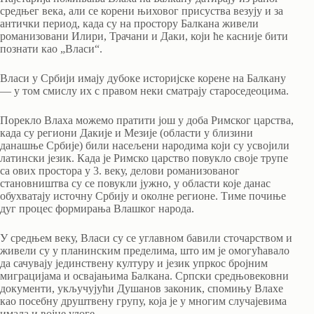
средњег века, али се корени њиховог присуства везују и за
антички период, када су на простору Балкана живели
романизовани Илири, Трачани и Даки, који ће касније бити
познати као „Власи“.
Власи у Србији имају дубоке историјске корене на Балкану
— у том смислу их с правом неки сматрају староседеоцима.
Порекло Влаха можемо пратити још у доба Римског царства,
када су региони Дакије и Мезије (области у близини
данашње Србије) били насељени народима који су усвојили
латински језик. Када је Римско царство повукло своје трупе
са ових простора у 3. веку, делови романизованог
становништва су се повукли јужно, у области које данас
обухватају источну Србију и околне регионе. Тиме почиње
дуг процес формирања Влашког народа.
У средњем веку, Власи су се углавном бавили сточарством и
живели су у планинским пределима, што им је омогућавало
да сачувају јединствену културу и језик упркос бројним
миграцијама и освајањима Балкана. Српски средњовековни
документи, укључујући Душанов законик, спомињу Влахе
као посебну друштвену групу, која је у многим случајевима
имала и војне улоге.