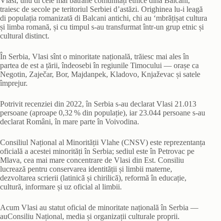
Vlasi, unu di cele mai bătrâne comunități etnice dina Balcani,
traiesc de secole pe teritoriul Serbiei d’astăzi. Orighinea lu‑i leagă
di populația romanizată di Balcani antichi, chi au ‘mbrățișat cultura
și limba romană, și cu timpul s-au transfurmat într‑un grup etnic și
cultural distinct.
În Serbia, Vlasi sînt o minoritate națională, trăiesc mai ales în
partea de est a țării, îndeosebi în regiunile Timocului — orașe ca
Negotin, Zaječar, Bor, Majdanpek, Kladovo, Knjaževac și satele
împrejur.
Potrivit recenziei din 2022, în Serbia s-au declarat Vlasi 21.013
persoane (aproape 0,32 % din populație), iar 23.044 persoane s-au
declarat Români, în mare parte în Voivodina.
Consiliul Național al Minorității Vlahe (CNSV) este reprezentanța
oficială a acestei minorități în Serbia; sediul este în Petrovac pe
Mlava, cea mai mare concentrare de Vlasi din Est. Consiliu
lucrează pentru conservarea identității și limbii materne,
dezvoltarea scrierii (latinică și chirilică), reformă în educație,
cultură, informare și uz oficial al limbii.
Acum Vlasi au statut oficial de minoritate națională în Serbia —
auConsiliu Național, media și organizații culturale proprii.