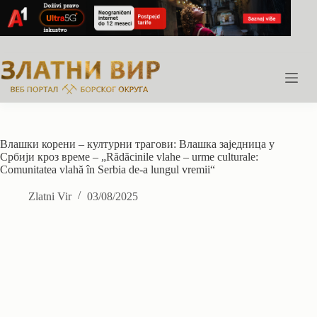
Skip
to
content
Влашки корени – културни трагови: Влашка заједница у
Србији кроз време – „Rădăcinile vlahe – urme culturale:
Comunitatea vlahă în Serbia de-a lungul vremii“
Zlatni Vir
03/08/2025