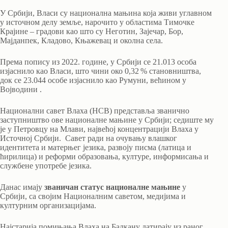
У Србији, Власи су национална мањина која живи углавном
у источном делу земље, нарочито у областима Тимочке
Крајине – градови као што су Неготин, Зајечар, Бор,
Мајданпек, Кладово, Књажевац и околна села.
Према попису из 2022. године, у Србији се 21.013 особа
изјаснило као Власи, што чини око 0,32 % становништва,
док се 23.044 особе изјаснило као Румуни, већином у
Војводини
.
Национални савет Влаха (НСВ) представља званично
заступништво ове националне мањине у Србији; седиште му
је у Петровцу на Млави, највећој концентрацији Влаха у
Источној Србији.
Савет ради на очувању влашког
идентитета и матерњег језика, развоју писма (латица и
ћирилица) и реформи образовања, културе, информисања и
службене употребе језика.
Данас имају
званичан статус националне мањине
у
Србији, са својим Националним саветом, медијима и
културним организацијама.
Најстарија помињања Влаха на Балкану датирају из раног