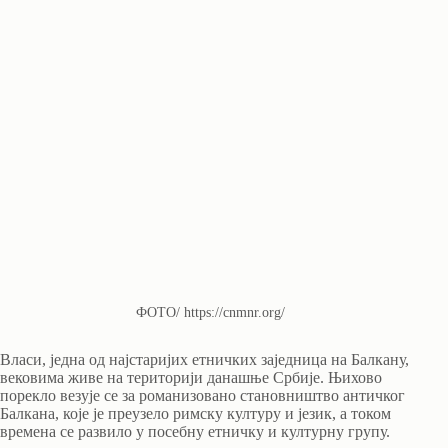
ФОТО/ https://cnmnr.org/
Власи, једна од најстаријих етничких заједница на Балкану,
вековима живе на територији данашње Србије. Њихово
порекло везује се за романизовано становништво античког
Балкана, које је преузело римску културу и језик, а током
времена се развило у посебну етничку и културну групу.