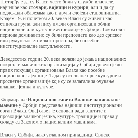
Потврђује да су Власи често били у служби властеле,
најчешће као
сточари, војници и курири
, али и да су
подлежали обавезама као и други слојеви становништва.
Крајем 19. и почетком 20. векаа Власи су живели као
етничка група, али нису имали организовани облик
националне или културне аутономије у Србији. Током овог
периода доминантно су били препознати као део српског
или румунског етничког простора, без посебне
институционалне заступљености.
Деведесстих година 20. века долази до јачања националних
покрета и мањинских организација у Србији довело је до
првих покушаја организовања Влаха као посебне
националне заједнице. Тада су основане прве културне и
просветне организације које су се залагале за очување
влашког језика и културе.
Формирање
Националног савета Влашке националне
мањине
у Србији представља највиши институционални
орган Влаха. Овај савет је основан ради заштите и
промоције влашког језика, културе, традиције и права у
складу са Законом о националним мањинама.
Власи у Србији, иако углавном припадници Српске