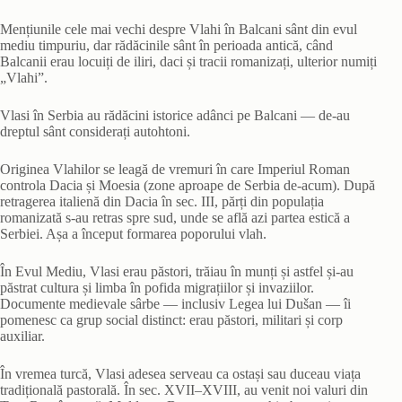
Mențiunile cele mai vechi despre Vlahi în Balcani sânt din evul
mediu timpuriu, dar rădăcinile sânt în perioada antică, când
Balcanii erau locuiți de iliri, daci și tracii romanizați, ulterior numiți
„Vlahi”.
Vlasi în Serbia au rădăcini istorice adânci pe Balcani — de‑au
dreptul sânt considerați autohtoni.
Originea Vlahilor se leagă de vremuri în care Imperiul Roman
controla Dacia și Moesia (zone aproape de Serbia de-acum). După
retragerea italienă din Dacia în sec. III, părți din populația
romanizată s-au retras spre sud, unde se află azi partea estică a
Serbiei. Așa a început formarea poporului vlah.
În Evul Mediu, Vlasi erau păstori, trăiau în munți și astfel și-au
păstrat cultura și limba în pofida migrațiilor și invaziilor.
Documente medievale sârbe — inclusiv Legea lui Dušan — îi
pomenesc ca grup social distinct: erau păstori, militari și corp
auxiliar.
În vremea turcă, Vlasi adesea serveau ca ostași sau duceau viața
tradițională pastorală. În sec. XVII–XVIII, au venit noi valuri din