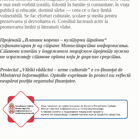
e mai mult vorbită (orală), folosită în familie și comunitate; în viața
publică și educație, domină sârba — ceea ce o face limbă
vulnerabilă. Se fac eforturi culturale, școlare și media pentru
prezervarea și dezvoltarea ei. Consiliul lucrează activ la
promovarea limbii și literaturii vlahe.
Пројекат „Влашки корени – културни трагови“
суфинансиран је од стране Министарства информисања.
Ставови изнети у подржаном медијском пројекту нужно
не изражавају ставове органа који је доделио средства.
Proiectul „Vlăški rădăcini – urme culturale” e co-finanțat de
Ministerul Informațiilor. Opiniile exprimate în proiect nu reflectă
neapărat poziția organului finanțator.