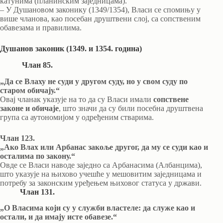
катунима (планинским заједницама).
– У Душановом законику (1349/1354), Власи се спомињу у
више чланова, као посебан друштвени слој, са сопственим
обавезама и правилима.
Душанов законик (1349. и 1354. година)
Члан 85.
„Да се Влаху не суди у другом суду, но у свом суду по
старом обичају.“
Овај чланак указује на то да су Власи имали
сопствене
законе и обичаје
, што значи да су били посебна друштвена
група са аутономијом у одређеним стварима.
Члан 123.
„Ако Влах или Арбанас закоље другог, да му се суди као и
осталима по закону.“
Овде се Власи наводе заједно са Арбанасима (Албанцима),
што указује на њихово учешће у мешовитим заједницама и
потребу за законским уређењем њиховог статуса у држави.
Члан 131.
„О Власима који су у служби властеле: да служе као и
остали, и да имају исте обавезе.“