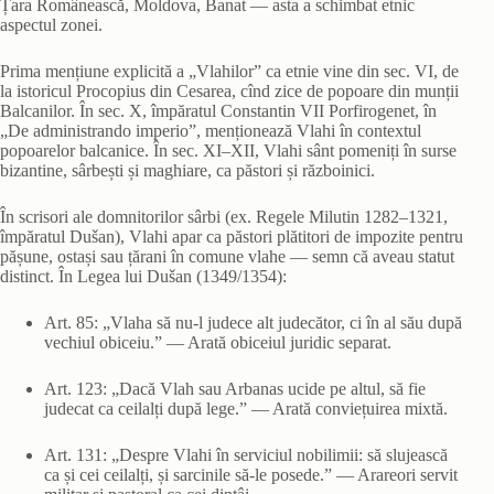
Țara Românească, Moldova, Banat — asta a schimbat etnic
aspectul zonei.
Prima mențiune explicită a „Vlahilor” ca etnie vine din sec. VI, de
la istoricul Procopius din Cesarea, cînd zice de popoare din munții
Balcanilor. În sec. X, împăratul Constantin VII Porfirogenet, în
„De administrando imperio”, menționează Vlahi în contextul
popoarelor balcanice. În sec. XI–XII, Vlahi sânt pomeniți în surse
bizantine, sârbești și maghiare, ca păstori și războinici.
În scrisori ale domnitorilor sârbi (ex. Regele Milutin 1282–1321,
împăratul Dušan), Vlahi apar ca păstori plătitori de impozite pentru
pășune, ostași sau țărani în comune vlahe — semn că aveau statut
distinct. În Legea lui Dušan (1349/1354):
Art. 85: „Vlaha să nu‑l judece alt judecător, ci în al său după
vechiul obiceiu.” — Arată obiceiul juridic separat.
Art. 123: „Dacă Vlah sau Arbanas ucide pe altul, să fie
judecat ca ceilalți după lege.” — Arată conviețuirea mixtă.
Art. 131: „Despre Vlahi în serviciul nobilimii: să slujească
ca și cei ceilalți, și sarcinile să‑le posede.” — Arareori servit