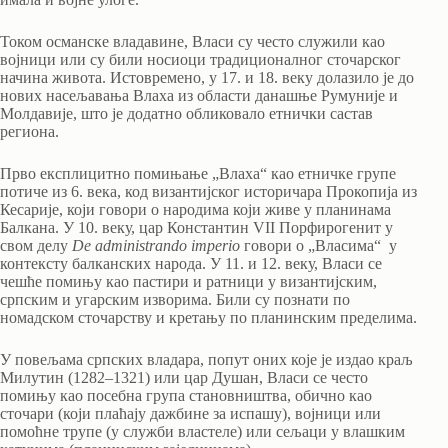
Током османске владавине, Власи су често служили као
војници или су били носиоци традиционалног сточарског
начина живота. Истовремено, у 17. и 18. веку долазило је до
нових насељавања Влаха из области данашње Румуније и
Молдавије, што је додатно обликовало етнички састав
региона.
Прво експлицитно помињање „Влаха“ као етничке групе
потиче из 6. века, код византијског историчара Прокопија из
Кесарије, који говори о народима који живе у планинама
Балкана. У 10. веку, цар Константин VII Порфирогенит у
свом делу
De administrando imperio
говори о „Власима“ у
контексту балканских народа. У 11. и 12. веку, Власи се
чешће помињу као пастири и ратници у византијским,
српским и угарским изворима. Били су познати по
номадском сточарству и кретању по планинским пределима.
У повељама српских владара, попут оних које је издао краљ
Милутин (1282–1321) или цар Душан, Власи се често
помињу као посебна група становништва, обично као
сточари (који плаћају дажбине за испашу), војници или
помоћне трупе (у служби властеле) или сељаци у влашким