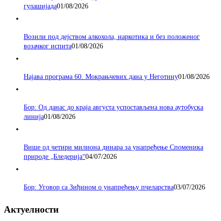
гулашијада
01/08/2026
Возили под дејством алкохола, наркотика и без положеног
возачког испита
01/08/2026
Најава програма 60. Мокрањчевих дана у Неготину
01/08/2026
Бор: Од данас до краја августа успостављена нова аутобуска
линија
01/08/2026
Више од четири милиона динара за унапређење Споменика
природе „Бледерија“
04/07/2026
Бор: Уговор са Зиђином о унапређењу пчеларства
03/07/2026
Актуелности