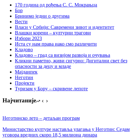
170 година од рођења С. С. Мокрањца
Бор
Бринимо једни о другима
Вести
Власи у Србији: Савремени зивот и идентитет
Влашки корени – културни трагови
Избори 2023
Иста су нам права иако смо различити
Кладово
Кладово – град са визијом развоја и очувања
Кликни паметно, живи сигурно: Дигитални свет без
опасности за децу и младе
Мајданпек
Неготин
Пројекти
Туризам у Бору – скривене лепоте
Најчитаније
Неготинско лето – детаљан програм
Министарство културе наставља улагања у Неготин: Седам
уговора вредних скоро 18,5 милиона динара