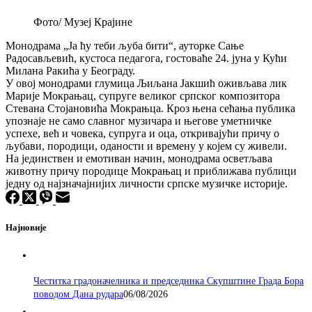
Фото/ Музеј Крајине
Монодрама „Ја ћу теби љуба бити“, ауторке Сање
Радосављевић, кустоса педагога, гостоваће 24. јуна у Кући
Милана Ракића у Београду.
У овој монодрами глумица Љиљана Јакшић оживљава лик
Марије Мокрањац, супруге великог српског композитора
Стевана Стојановића Мокрањца. Кроз њена сећања публика
упознаје не само славног музичара и његове уметничке
успехе, већ и човека, супруга и оца, откривајући причу о
љубави, породици, оданости и времену у којем су живели.
На јединствен и емотиван начин, монодрама осветљава
животну причу породице Мокрањац и приближава публици
једну од најзначајнијих личности српске музичке историје.
Најновије
Честитка градоначелника и председника Скупштине Града Бора
поводом Дана рудара
06/08/2026