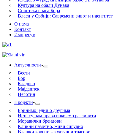
Култура на обали Дунава
Спортска снага Бора
Власи у Србији: Савремени зивот и идентитет
О нама
Контакт
Импресум
Актуелности
Вести
Бор
Кладово
Мајданпек
Неготин
Пројекти
Бринимо једни о другима
Иста су нам права иако смо различити
Моравички брендови
Кликни паметно, живи сигурно
Влашки корени – културни трагови