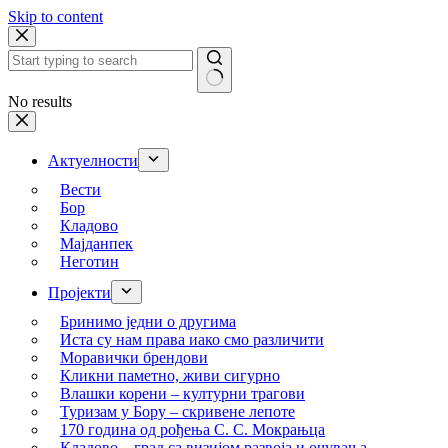
Skip to content
No results
Актуелности
Вести
Бор
Кладово
Мајданпек
Неготин
Пројекти
Бринимо једни о другима
Иста су нам права иако смо различити
Моравички брендови
Кликни паметно, живи сигурно
Влашки корени – културни трагови
Туризам у Бору – скривене лепоте
170 година од рођења С. С. Мокрањца
Кладово – град са визијом развоја и очувања