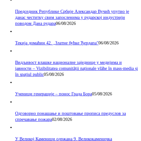
Председник Републике Србије Александар Вучић упутио је
данас честитку свим запосленима у рударској индустрији
поводом Дана рудара
06/08/2026
Текија домаћин 42. „Златне бућке Ђердапа“
06/08/2026
Видљивост влашке националне заједнице у медијима и
јавности – Vizibilitatea comunității naționale vlăhe în mass-media și
în spațiul public
05/08/2026
Ученици генерације – понос Града Бора
05/08/2026
Одговорно понашање и поштовање прописа предуслов за
спречавање пожара
02/08/2026
У Великој Каменици одржана 9. Великокаменичка