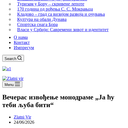
Туризам у Бору – скривене лепоте
170 година од рођења С. С. Мокрањца
Кладово – град са визијом развоја и очувања
Култура на обали Дунава
Спортска снага Бора
Власи у Србији: Савремени зивот и идентитет
О нама
Контакт
Импресум
Search
Menu
Вечерас извођење монодраме „Ја ћу
теби љуба бити“
Zlatni Vir
24/06/2026