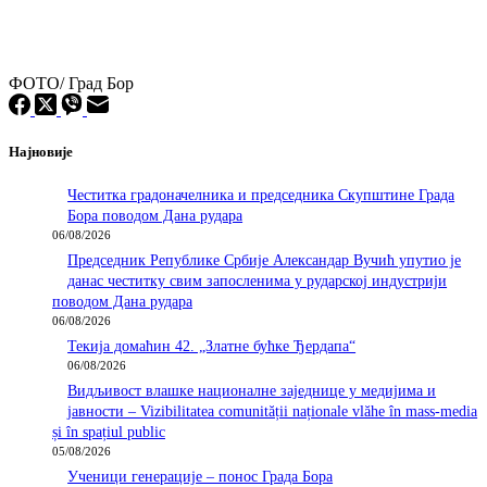
ФОТО/ Град Бор
Најновије
Честитка градоначелника и председника Скупштине Града
Бора поводом Дана рудара
06/08/2026
Председник Републике Србије Александар Вучић упутио је
данас честитку свим запосленима у рударској индустрији
поводом Дана рудара
06/08/2026
Текија домаћин 42. „Златне бућке Ђердапа“
06/08/2026
Видљивост влашке националне заједнице у медијима и
јавности – Vizibilitatea comunității naționale vlăhe în mass-media
și în spațiul public
05/08/2026
Ученици генерације – понос Града Бора