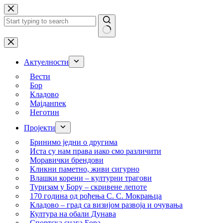
Skip
to
content
No
results
Актуелности
Вести
Бор
Кладово
Мајданпек
Неготин
Пројекти
Бринимо једни о другима
Иста су нам права иако смо различити
Моравички брендови
Кликни паметно, живи сигурно
Влашки корени – културни трагови
Туризам у Бору – скривене лепоте
170 година од рођења С. С. Мокрањца
Кладово – град са визијом развоја и очувања
Култура на обали Дунава
Спортска снага Бора