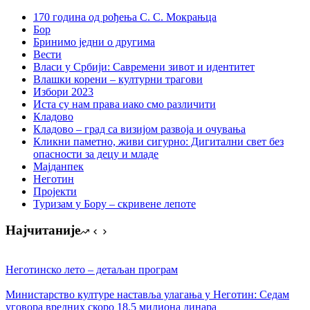
170 година од рођења С. С. Мокрањца
Бор
Бринимо једни о другима
Вести
Власи у Србији: Савремени зивот и идентитет
Влашки корени – културни трагови
Избори 2023
Иста су нам права иако смо различити
Кладово
Кладово – град са визијом развоја и очувања
Кликни паметно, живи сигурно: Дигитални свет без
опасности за децу и младе
Мајданпек
Неготин
Пројекти
Туризам у Бору – скривене лепоте
Најчитаније
Неготинско лето – детаљан програм
Министарство културе наставља улагања у Неготин: Седам
уговора вредних скоро 18,5 милиона динара