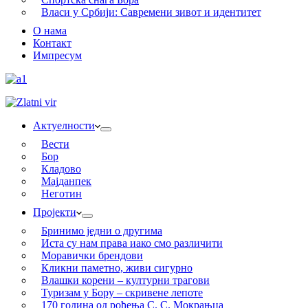
Власи у Србији: Савремени зивот и идентитет
О нама
Контакт
Импресум
Актуелности
Вести
Бор
Кладово
Мајданпек
Неготин
Пројекти
Бринимо једни о другима
Иста су нам права иако смо различити
Моравички брендови
Кликни паметно, живи сигурно
Влашки корени – културни трагови
Туризам у Бору – скривене лепоте
170 година од рођења С. С. Мокрањца