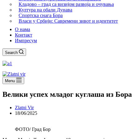
Кладово – град са визијом развоја и очувања
Култура на обали Дунава
Спортска снага Бора
Власи у Србији: Савремени зивот и идентитет
О нама
Контакт
Импресум
Search
Menu
Велики успех младог куглаша из Бора
Zlatni Vir
18/06/2025
ФОТО/ Град Бор