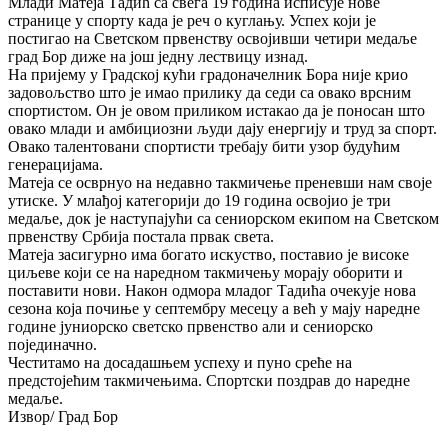
Млади Матеја Тадић са свега 19 година исписује нове
странице у спорту када је реч о куглању. Успех који је
постигао на Светском првенству освојивши четири медаље
град Бор диже на још једну лествицу изнад.
На пријему у Градској кући градоначелник Бора није крио
задовољство што је имао прилику да седи са овако врсним
спортистом. Он је овом приликом истакао да је поносан што
овако млади и амбициозни људи дају енергију и труд за спорт.
Овако талентовани спортисти требају бити узор будућим
генерацијама.
Матеја се осврнуо на недавно такмичење преневши нам своје
утиске. У млађој категорији до 19 година освојио је три
медаље, док је наступајући са сениорском екипом на Светском
првенству Србија постала првак света.
Матеја засигурно има богато искуство, поставио је високе
циљеве који се на наредном такмичењу морају оборити и
поставити нови. Након одмора младог Тадића очекује нова
сезона која почиње у септембру месецу а већ у мају наредне
године јуниорско светско првенство али и сениорско
појединачно.
Честитамо на досадашњем успеху и пуно среће на
предстојећим такмичењима. Спортски поздрав до наредне
медаље.
Извор/ Град Бор