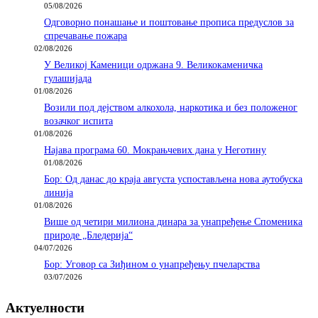
05/08/2026
Одговорно понашање и поштовање прописа предуслов за
спречавање пожара
02/08/2026
У Великој Каменици одржана 9. Великокаменичка
гулашијада
01/08/2026
Возили под дејством алкохола, наркотика и без положеног
возачког испита
01/08/2026
Најава програма 60. Мокрањчевих дана у Неготину
01/08/2026
Бор: Од данас до краја августа успостављена нова аутобуска
линија
01/08/2026
Више од четири милиона динара за унапређење Споменика
природе „Бледерија“
04/07/2026
Бор: Уговор са Зиђином о унапређењу пчеларства
03/07/2026
Актуелности