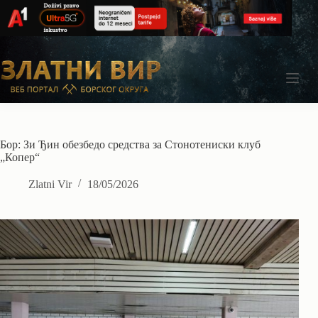
Skip
to
content
Бор: Зи Ђин обезбедо средства за Стонотениски клуб
„Копер“
Zlatni Vir
18/05/2026