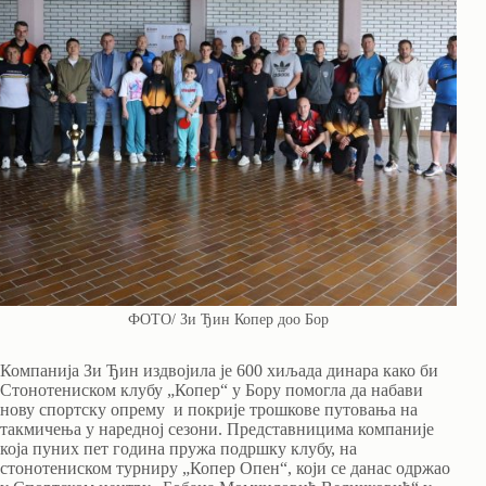
ФОТО/ Зи Ђин Копер доо Бор
Компанија Зи Ђин издвојила је 600 хиљада динара како би
Стонотениском клубу „Копер“ у Бору помогла да набави
нову спортску опрему и покрије трошкове путовања на
такмичења у наредној сезони. Представницима компаније
која пуних пет година пружа подршку клубу, на
стонотениском турниру „Копер Опен“, који се данас одржао