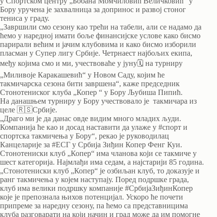
у Спортском центру „Бобана Момчиловић Величковић“ у
Бору уручена је захвалница за допринос и развој стоног
тениса у граду.
„Завршили смо сезону као трећи на табели, али се надамо да
ћемо у наредној имати боље финансијске услове како бисмо
парирали већим и јачим клубовима и како бисмо изборили
пласман у Супер лигу Србије. Четрнаест најбољих екипа,
међу којима смо и ми, учествоваће у јуну🗓 на турниру
„Миливоје Каракашевић“ у Новом Саду, којим ће
такмичарска сезона бити завршена“, каже председник
Стонотениског клуба „Копер “ у Бору Љубиша Пипић.
На данашњем турниру у Бору учествовало је такмичара из
целе 🇷🇸Србије.
„Драго ми је да данас овде видим много младих људи.
Компанија ће као и досад наставити да улаже у #спорт и
спортска такмичења у Бору“, рекао је руководилац
Канцеларије за #ЕСГ у Србија Зиђин Копер Фенг Куи.
Стонотениски клуб „Копер“ има чланова који се такмиче у
шест категорија. Најмлађи има седам, а најстарији 85 година.
„Стонотениски клуб „Копер“ је озбиљан клуб, то доказује и
ранг такмичења у којем наступају. Поред подршке града,
клуб има велики подршку компаније #СрбијаЗиђинКопер
које је препознала њихов потенцијал. Ускоро ће почети
припреме за наредну сезону, па ћемо са представницима
клуба разговарати на који начин и град може да им помогне