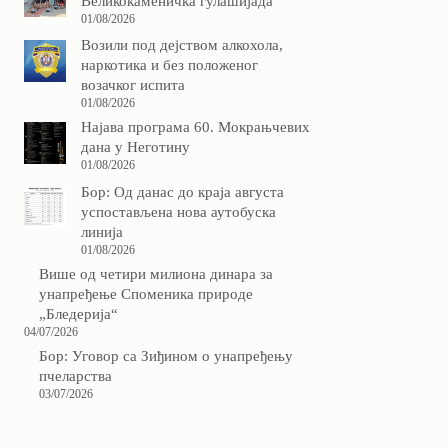
Великокаменичка гулашијада
01/08/2026
Возили под дејством алкохола,
наркотика и без положеног
возачког испита
01/08/2026
Најава програма 60. Мокрањчевих
дана у Неготину
01/08/2026
Бор: Од данас до краја августа
успостављена нова аутобуска
линија
01/08/2026
Више од четири милиона динара за
унапређење Споменика природе
„Бледерија“
04/07/2026
Бор: Уговор са Зиђином о унапређењу
пчеларства
03/07/2026