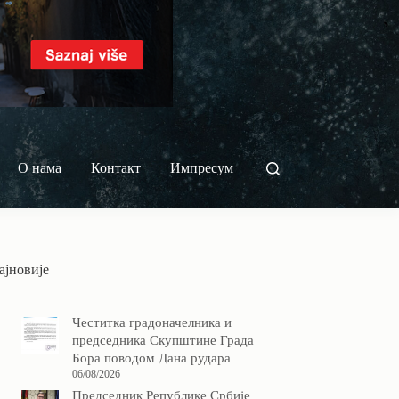
О нама
Контакт
Импресум
ајновије
Честитка градоначелника и
председника Скупштине Града
Бора поводом Дана рудара
06/08/2026
Председник Републике Србије