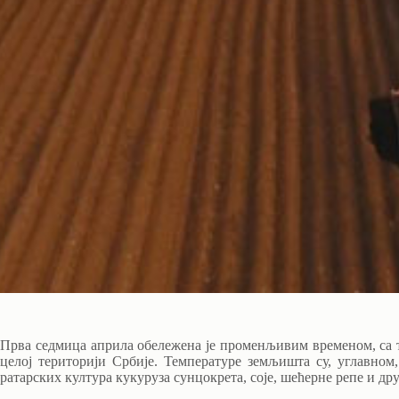
Прва седмица априла обележена је променљивим временом, са т
целој територији Србије. Температуре земљишта су, углавном
ратарских култура кукуруза сунцокрета, соје, шећерне репе и др