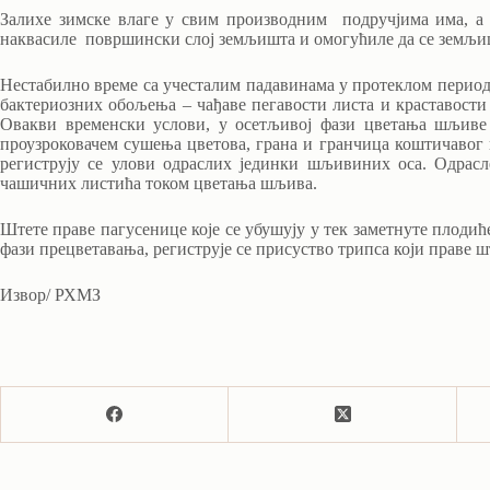
Залихе зимске влаге у свим производним подручјима има, а 
наквасиле површински слој земљишта и омогућиле да се земљиш
Нестабилно време са учесталим падавинама у протеклом период
бактериозних обољења – чађаве пегавости листа и краставости 
Овакви временски услови, у осетљивој фази цветања шљиве 
проузроковачем сушења цветова, грана и гранчица коштичавог 
региструју се улови одраслих јединки шљивиних оса. Одрасл
чашичних листића током цветања шљива.
Штете праве пагусенице које се убушују у тек заметнуте плодиће
фази прецветавања, региструје се присуство трипса који праве 
Извор/ РХМЗ