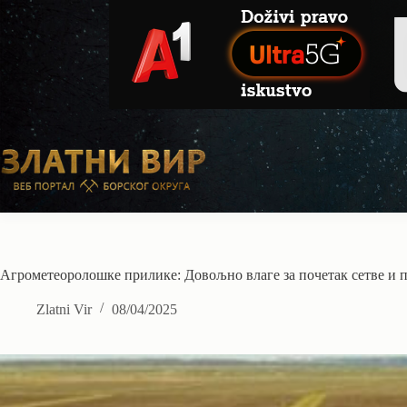
Skip
to
content
Агрометеоролошке прилике: Довољно влаге за почетак сетве и 
Zlatni Vir
08/04/2025