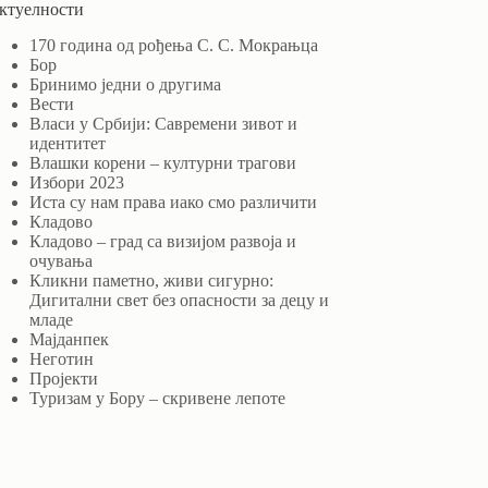
ктуелности
170 година од рођења С. С. Мокрањца
Бор
Бринимо једни о другима
Вести
Власи у Србији: Савремени зивот и
идентитет
Влашки корени – културни трагови
Избори 2023
Иста су нам права иако смо различити
Кладово
Кладово – град са визијом развоја и
очувања
Кликни паметно, живи сигурно:
Дигитални свет без опасности за децу и
младе
Мајданпек
Неготин
Пројекти
Туризам у Бору – скривене лепоте