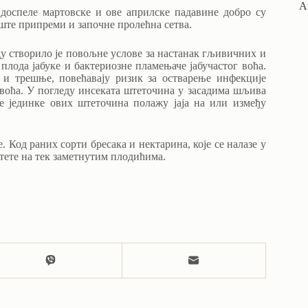
А
доспеле мартовске и ове априлске падавине добро су
те припреми и започне пролећна сетва.
у створило је повољне услове за настанак гљивичних и
плода јабуке и бактериозне пламењаче јабучастог воћа.
и трешње, повећавају ризик за остварење инфекције
воћа. У погледу инсеката штеточина у засадима шљива
е јединке ових штеточина полажу јаја на или између
. Код раних сорти бресака и нектарина, које се налазе у
штете на тек заметнутим плодићима.