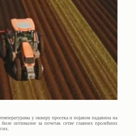
емпературама у оквиру просека и појавом падавина на
, биле оптималне за почетак сетве главних пролећних
угих.