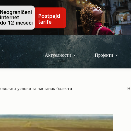
Актуелности
Пројекти
повољни услови за настанак болести
Н