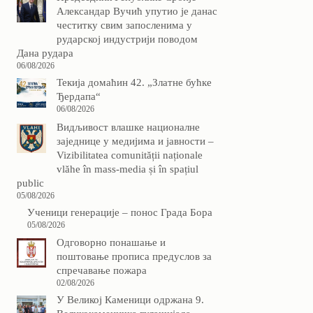
Александар Вучић упутио је данас
честитку свим запосленима у
рударској индустрији поводом
Дана рудара
06/08/2026
Текија домаћин 42. „Златне бућке
Ђердапа“
06/08/2026
Видљивост влашке националне
заједнице у медијима и јавности –
Vizibilitatea comunității naționale
vlăhe în mass-media și în spațiul
public
05/08/2026
Ученици генерације – понос Града Бора
05/08/2026
Одговорно понашање и
поштовање прописа предуслов за
спречавање пожара
02/08/2026
У Великој Каменици одржана 9.